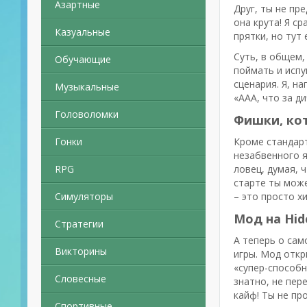
Азартные
Друг, ты не пр
она крута! Я с
Казуальные
прятки, но тут
Суть, в общем,
Обучающие
поймать и испу
сценария. Я, н
Музыкальные
«ААА, что за ди
Головоломки
Фишки, кот
Гонки
Кроме стандарт
незабвенного я
RPG
ловец, думая, 
старте ты може
Симуляторы
– это просто х
Мод на Hide
Стратегии
А теперь о сам
Викторины
игры. Мод откр
«супер-способн
Словесные
знатно, не пер
кайф! Ты не пр
Спортивные