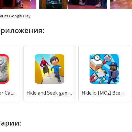
л из Google Play
приложения:
Translator for Cats Prank [МОД Бесконечные монеты] APK Android
Hide and Seek game - Hide out (Хайд энд Сик игра) [МОД Меню] APK Android
Hide.io [МОД Все открыто] APK Android
арии: