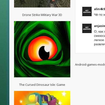
alin4k
Drone Strike Military War 3D
Чё-то 
anjasi
О, как
смеюсь
легкое
развле
Android-games-mod
The Cursed Dinosaur Isle: Game