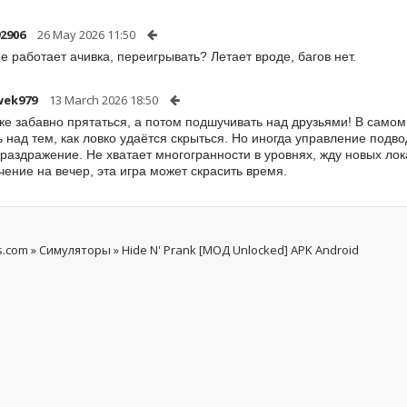
92906
26 May 2026 11:50
не работает ачивка, переигрывать? Летает вроде, багов нет.
wek979
13 March 2026 18:50
 же забавно прятаться, а потом подшучивать над друзьями! В самом
 над тем, как ловко удаётся скрыться. Но иногда управление подво
 раздражение. Не хватает многогранности в уровнях, жду новых лок
чение на вечер, эта игра может скрасить время.
s.com
»
Симуляторы
» Hide N' Prank [МОД Unlocked] APK Android