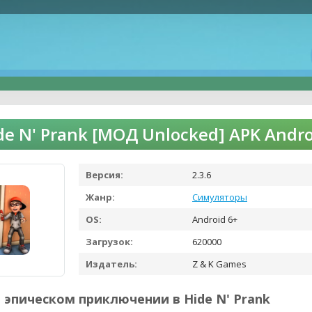
de N' Prank [МОД Unlocked] APK Andr
Версия:
2.3.6
Жанр:
Симуляторы
OS:
Android 6+
Загрузок:
620000
Издатель:
Z & K Games
 эпическом приключении в Hide N' Prank