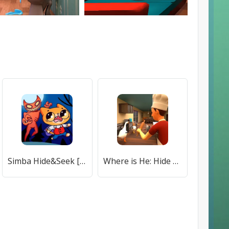
Simba Hide&Seek [МОД Premium] APK Android
Where is He: Hide and Seek (Где он) [МОД Все открыто] APK Android