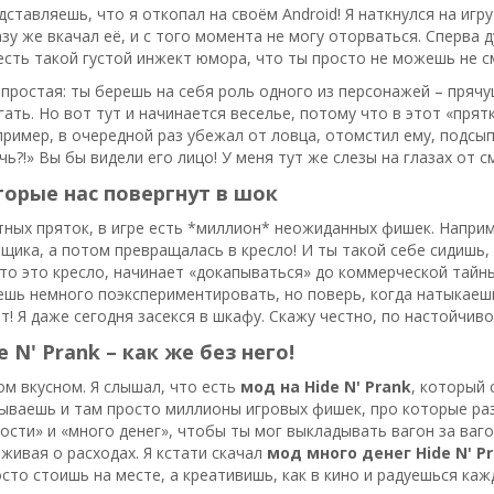
едставляешь, что я откопал на своём Android! Я наткнулся на игр
разу же вкачал её, и с того момента не могу оторваться. Сперва
 есть такой густой инжект юмора, что ты просто не можешь не с
 простая: ты берешь на себя роль одного из персонажей – прячу
гать. Но вот тут и начинается веселье, потому что в этот «пр
апример, в очередной раз убежал от ловца, отомстил ему, подсы
чь?!» Вы бы видели его лицо! У меня тут же слезы на глазах от с
орые нас повергнут в шок
ных пряток, в игре есть *миллион* неожиданных фишек. Наприме
щика, а потом превращалась в кресло! И ты такой себе сидишь,
что это кресло, начинает «докапываться» до коммерческой тайны,
шь немного поэкспериментировать, но поверь, когда натыкаеш
ит! Я даже сегодня засекся в шкафу. Скажу честно, по настойчив
 N' Prank – как же без него!
ом вкусном. Я слышал, что есть
мод на Hide N' Prank
, который
ываешь и там просто миллионы игровых фишек, про которые раз
ости» и «много денег», чтобы ты мог выкладывать вагон за ваг
еживая о расходах. Я кстати скачал
мод много денег Hide N' P
осто стоишь на месте, а креативишь, как в кино и радуешься каж