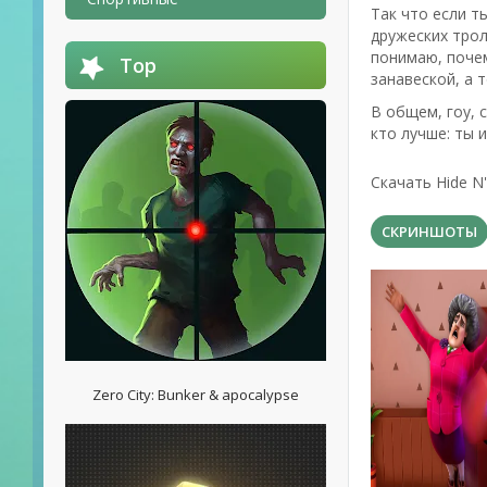
Так что если 
дружеских трол
понимаю, почем
Top
занавеской, а 
В общем, гоу, 
кто лучше: ты 
Скачать Hide N
СКРИНШОТЫ
Zero City: Bunker & apocalypse