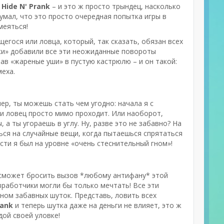
у
Hide N' Prank
– и это ж просто трындец, насколько
 думал, что это просто очередная попытка игры в
меяться!
щегося или ловца, который, так сказать, обязан всех
ятки» добавили все эти неожиданные повороты
пав «жареные уши» в пустую кастрюлю – и он такой:
меха.
р, ты можешь стать чем угодно: начала я с
 и ловец просто мимо проходит. Или наоборот,
 а ты угораешь в углу. Ну, разве это не забавно? На
ься на случайные вещи, когда пытаешься спрятаться
ости я был на уровне «очень стеснительный гном»!
 сможет бросить вызов *любому антифану* этой
работчики могли бы только мечтать! Все эти
оном забавных шуток. Представь, ловить всех
rank
и теперь шутка даже на деньги не влияет, это ж
дой своей уловке!