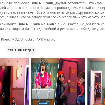
ты ещё не пробовал
Hide N' Prank
, друзья, готовьтесь. Эта игра
лей и просто задорного времяпрепровождения. Уважай свои нер
у это так затягивает. Все эти моменты смеха с друзьями, когда
тот не знает, что за занавеской его «выследили» – это что-то не
скачивайте
Hide N' Prank на Android
и обязательно делитесь св
или я? Ожидаем битвы в достойной игре! Может, тебе даже удас
' Prank [МОД Unlocked] APK Android
YOUTUBE ВИДЕО