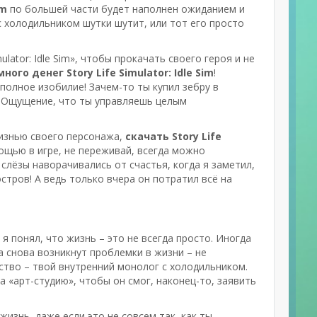
im
по большей части будет наполнен ожиданием и
 с холодильником шутки шутит, или тот его просто
ulator: Idle Sim», чтобы прокачать своего героя и не
ного денег Story Life Simulator: Idle Sim
!
полное изобилие! Зачем-то ты купил зебру в
у! Ощущение, что ты управляешь целым
жизнью своего персонажа,
скачать Story Life
ощью в игре, не переживай, всегда можно
слёзы наворачивались от счастья, когда я заметил,
стров! А ведь только вчера он потратил всё на
, я понял, что жизнь – это не всегда просто. Иногда
а снова возникнут проблемки в жизни – не
сство – твой внутренний монолог с холодильником.
а «арт-студию», чтобы он смог, наконец-то, заявить
жизнь, даже если это не совсем так, как ты