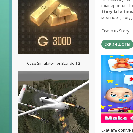
планировал. По
Story Life Simu
моя поёт, когд
Скачать Story L
СКРИНШОТЫ
Case Simulator for Standoff 2
Скачать оригина