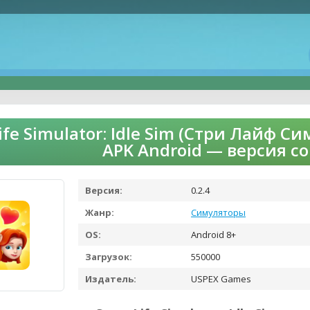
Life Simulator: Idle Sim (Стри Лайф 
APK Android — версия с
Версия:
0.2.4
Жанр:
Симуляторы
OS:
Android 8+
Загрузок:
550000
Издатель:
USPEX Games