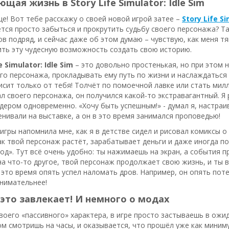
щая жизнь в Story Life Simulator: Idle Sim
е! Вот тебе расскажу о своей новой игрой затее –
Story Life S
ется просто забыться и прокрутить судьбу своего персонажа? Так
ов подряд, и сейчас даже об этом думаю – чувствую, как меня т
ить эту чудесную возможность создать свою историю.
e Simulator: Idle Sim
– это довольно простенькая, но при этом 
го персонажа, прокладывать ему путь по жизни и наслаждаться
висит только от тебя! Толчёт по помоечной лавке или стать мил
ал своего персонажа, он получился какой-то экстравагантный. Я
дером одновременно. «Хочу быть успешным!» - думал я, настраив
нивали на выставке, а он в это время занимался проповедью!
игры напомнила мне, как я в детстве сидел и рисовал комиксы о
к твой персонаж растёт, зарабатывает деньги и даже иногда по
од». Тут всё очень удобно: ты нажимаешь на экран, а события п
а что-то другое, твой персонаж продолжает свою жизнь, и ты в
 это время опять успел наломать дров. Например, он опять поте
внимательнее!
 это завлекает! И немного о модах
своего «пассивного» характера, в игре просто застываешь в ожид
ом смотришь на часы, и оказывается, что прошёл уже как миниму