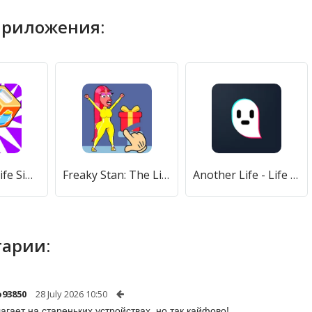
приложения:
100 Years - Life Simulator (Лет) [МОД Mega Pack] APK Android
Freaky Stan: The Life Story (Фрики Стэн) [МОД Premium] APK Android
Another Life - Life Simulator (Аназер Лайф) [МОД Все открыто] APK Android
арии:
93850
28 July 2026 10:50
лагает на стареньких устройствах, но так кайфово!