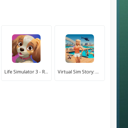
Life Simulator 3 - Real Life (Лайф Симулятор 3) [МОД Mega Pack] APK Android
Virtual Sim Story: Home & Life (Виртуальная история симулятора) [МОД Unlocked] APK Android