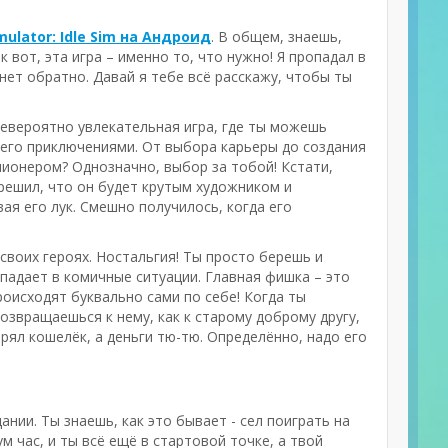
imulator: Idle Sim на Андроид
. В общем, знаешь,
 вот, эта игра – именно то, что нужно! Я пропадал в
янет обратно. Давай я тебе всё расскажу, чтобы ты
невероятно увлекательная игра, где ты можешь
 его приключениями. От выбора карьеры до создания
лионером? Однозначно, выбор за тобой! Кстати,
 решил, что он будет крутым художником и
ая его лук. Смешно получилось, когда его
 своих героях. Ностальгия! Ты просто берешь и
падает в комичные ситуации. Главная фишка – это
роисходят буквально сами по себе! Когда ты
озвращаешься к нему, как к старому доброму другу,
рял кошелёк, а деньги тю-тю. Определённо, надо его
ании. Ты знаешь, как это бывает - сел поиграть на
м час, и ты всё ещё в стартовой точке, а твой