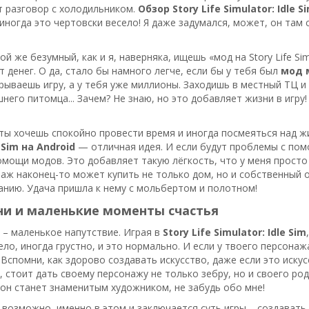
т разговор с холодильником.
Обзор Story Life Simulator: Idle S
 иногда это чертовски весело! Я даже задумался, может, он там
ой же безумный, как и я, наверняка, ищешь «мод на Story Life Sim
т денег. О да, стало бы намного легче, если бы у тебя был
мод м
рываешь игру, а у тебя уже миллионы. Заходишь в местный ТЦ и 
него питомца... Зачем? Не знаю, но это добавляет жизни в игр
ты хочешь спокойно провести время и иногда посмеяться над 
e Sim на Android
— отличная идея. И если будут проблемы с пом
омощи модов. Это добавляет такую лёгкость, что у меня просто 
аж наконец-то может купить не только дом, но и собственный о
анию. Удача пришла к нему с мольбертом и полотном!
ни и маленькие моменты счастья
 – маленькое напутствие. Играя в
Story Life Simulator: Idle Sim
ело, иногда грустно, и это нормально. И если у твоего персонаж
 Вспомни, как здорово создавать искусство, даже если это иску
, стоит дать своему персонажу не только зебру, но и своего род
а он станет знаменитым художником, не забудь обо мне!
 возможно, именно в этом и заключается суть игры – создавать 