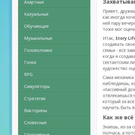
Захватываю
Азартные
Привет, дружищ
Казуальные
как иногда хоч
ней пару вечер
Обучающие
тоже мог оцен
Музыкальные
Итак,
Story Lif
создавать свое
Головоломки
семьи - всё за
когда я создав
Гонки
сектантским ли
художество оце
RPG
Сама механика 
наблюдаешь, ка
Симуляторы
«пассивный дох
отвлекаешься н
Стратегии
который за всё
научить быть 
Викторины
Как же всё
Словесные
Знаешь, из-за 
полчаса, а пот
Спортивные