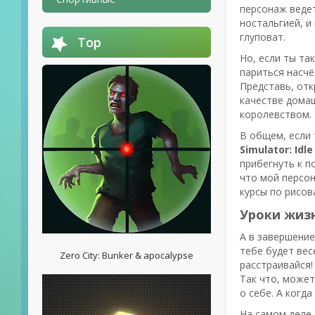
персонаж веде
ностальгией, и
глуповат.
Top
Но, если ты так
париться насчё
Представь, отк
качестве домаш
королевством.
В общем, если 
Simulator: Idl
прибегнуть к п
что мой персон
курсы по рисов
Уроки жиз
А в завершение
тебе будет вес
Zero City: Bunker & apocalypse
расстраивайся!
Так что, может
о себе. А когд
На самом деле,