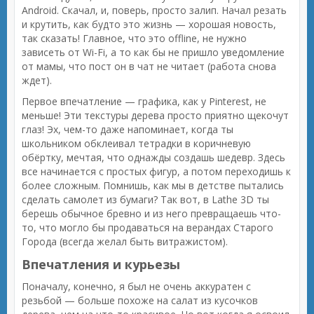
Android. Скачал, и, поверь, просто залип. Начал резать
и крутить, как будто это жизнь — хорошая новость,
так сказать! Главное, что это offline, не нужно
зависеть от Wi-Fi, а то как бы не пришло уведомление
от мамы, что пост он в чат не читает (работа снова
ждет).
Первое впечатление — графика, как у Pinterest, не
меньше! Эти текстуры дерева просто приятно щекочут
глаз! Эх, чем-то даже напоминает, когда ты
школьником обклеивал тетрадки в коричневую
обёртку, мечтая, что однажды создашь шедевр. Здесь
все начинается с простых фигур, а потом переходишь к
более сложным. Помнишь, как мы в детстве пытались
сделать самолет из бумаги? Так вот, в Lathe 3D ты
берешь обычное бревно и из него превращаешь что-
то, что могло бы продаваться на верандах Старого
Города (всегда желал быть витражистом).
Впечатления и курьезы
Поначалу, конечно, я был не очень аккуратен с
резьбой — больше похоже на салат из кусочков