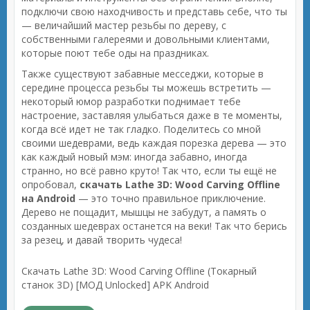
подключи свою находчивость и представь себе, что ты
— величайший мастер резьбы по дереву, с
собственными галереями и довольными клиентами,
которые поют тебе оды на праздниках.
Также существуют забавные месседжи, которые в
середине процесса резьбы ты можешь встретить —
некоторый юмор разработки поднимает тебе
настроение, заставляя улыбаться даже в те моменты,
когда всё идет не так гладко. Поделитесь со мной
своими шедеврами, ведь каждая порезка дерева — это
как каждый новый мэм: иногда забавно, иногда
странно, но всё равно круто! Так что, если ты ещё не
опробовал,
скачать Lathe 3D: Wood Carving Offline
на Android
— это точно правильное приключение.
Дерево не пощадит, мышцы не забудут, а память о
созданных шедеврах останется на веки! Так что берись
за резец, и давай творить чудеса!
Скачать Lathe 3D: Wood Carving Offline (Токарный
станок 3D) [МОД Unlocked] APK Android