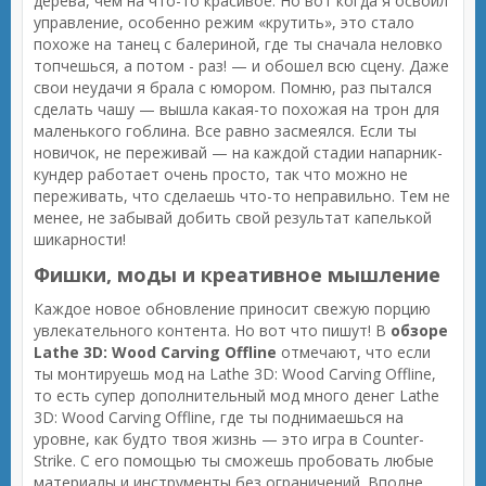
дерева, чем на что-то красивое. Но вот когда я освоил
управление, особенно режим «крутить», это стало
похоже на танец с балериной, где ты сначала неловко
топчешься, а потом - раз! — и обошел всю сцену. Даже
свои неудачи я брала с юмором. Помню, раз пытался
сделать чашу — вышла какая-то похожая на трон для
маленького гоблина. Все равно засмеялся. Если ты
новичок, не переживай — на каждой стадии напарник-
кундер работает очень просто, так что можно не
переживать, что сделаешь что-то неправильно. Тем не
менее, не забывай добить свой результат капелькой
шикарности!
Фишки, моды и креативное мышление
Каждое новое обновление приносит свежую порцию
увлекательного контента. Но вот что пишут! В
обзоре
Lathe 3D: Wood Carving Offline
отмечают, что если
ты монтируешь мод на Lathe 3D: Wood Carving Offline,
то есть супер дополнительный мод много денег Lathe
3D: Wood Carving Offline, где ты поднимаешься на
уровне, как будто твоя жизнь — это игра в Counter-
Strike. С его помощью ты сможешь пробовать любые
материалы и инструменты без ограничений. Вполне,