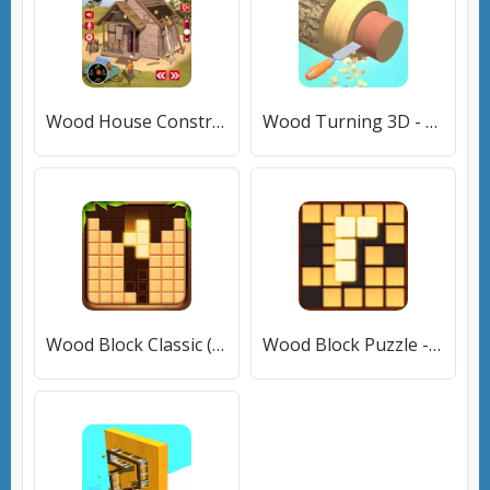
Wood House Construction Game [МОД Много денег] APK Android
Wood Turning 3D - Carving Game [МОД Unlocked] APK Android
Wood Block Classic (Вуд Блок Классик) [МОД Бесконечные монеты] APK Android
Wood Block Puzzle - Wood crush (Вуд Блок Пазл) [МОД Premium] APK Android