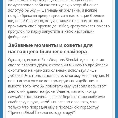
почувствовал себя как тот чувак, который нашел
золотую рыбку — шепнешь ей желание, и всякие
полуфабрикаты превращаются в настоящие боевые
шедевры! Серьезно, когда появляется возможность
прокачать своё оружие до небес, сразу хочется вместо
прогулок по парку запустить в небо настоящий
фейерверк!
Забавные моменты и советы для
настоящего бывшего снайпера
Однажды, играя в Fire Weapons Simulator, я встретил
своего старого друга, с которым мы как-то пробовали
охотиться на «финских оленей», используя лишь
дубинки. Этот опыт, поверьте, многому меня научил. И
вот в игре я уже не контролирую свои действия и
вместо того, чтобы помогать ему, устроил весь этот
жестокий диалог на фоне. Знаете, как это, когда
случайно поворачиваешься и берёшь твою любимую
снайперку в руки, чтобы внезапно осознать, что
только что повредил ему в последнюю гордость?
“Привет, Лёха! Какова погода в аду?”