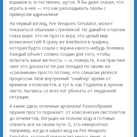
взрывов и, естественно, шуток. Я бы даже сказал, что
играть в неё — это как раскладывать пазлы с
привкусом адреналина!
На первый взгляд, Fire Weapons Simulator, может
показаться обычным стрелялкой. Но давайте откроем
глаза шире: это не просто игра, это целый мир
возможностей! Я сразу же влюбился в графику,
которая будто сошла с экрана какого-нибудь боевика.
Каждый объект словно создан для того, чтобы
испытать ваше меткость — и, поверьте, я на практике
смог это доказать! Не раз попадал по своим же
«союзникам» просто потому, что слишком увлекся
процессом. Мой внутренний "снайпер" время от
времени отключается, и тут я, как Годзилла в лунном
свете, пытаюсь со всех ног убежать от неудачной
ситуации.
А какие здесь огненные арсеналы! Разнообразие
оружия просто поражает: от классических пистолетов
до огнеметов, бегущих на полном ходу и готовых
спалить всё на своём пути. О, это невероятно!
Например, когда я нашёл мод на Fire Weapons
Simulator, который предлагает много денег, я