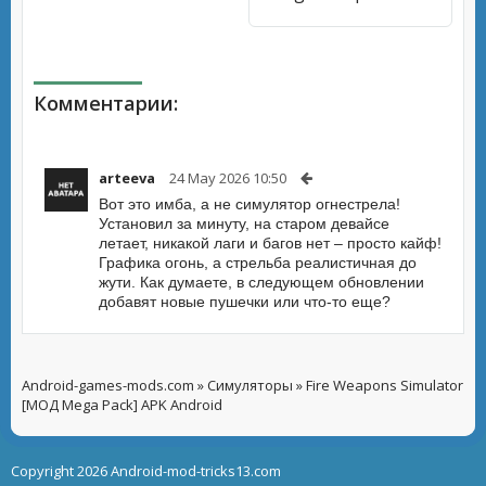
Комментарии:
arteeva
24 May 2026 10:50
Вот это имба, а не симулятор огнестрела!
Установил за минуту, на старом девайсе
летает, никакой лаги и багов нет – просто кайф!
Графика огонь, а стрельба реалистичная до
жути. Как думаете, в следующем обновлении
добавят новые пушечки или что-то еще?
Android-games-mods.com
»
Симуляторы
» Fire Weapons Simulator
[МОД Mega Pack] APK Android
Copyright 2026 Android-mod-tricks13.com