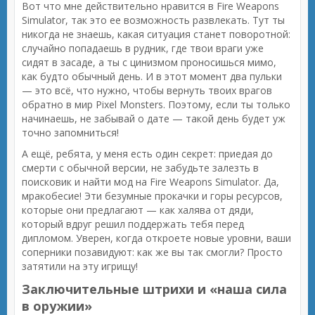
Вот что мне действительно нравится в Fire Weapons
Simulator, так это ее возможность развлекать. Тут ты
никогда не знаешь, какая ситуация станет поворотной:
случайно попадаешь в рудник, где твои враги уже
сидят в засаде, а ты с цинизмом проносишься мимо,
как будто обычный день. И в этот момент два пульки
— это всё, что нужно, чтобы вернуть твоих врагов
обратно в мир Pixel Monsters. Поэтому, если ты только
начинаешь, не забывай о дате — такой день будет уж
точно запомниться!
А ещё, ребята, у меня есть один секрет: приедая до
смерти с обычной версии, не забудьте залезть в
поисковик и найти мод на Fire Weapons Simulator. Да,
мракобесие! Эти безумные прокачки и горы ресурсов,
которые они предлагают — как халява от дяди,
который вдруг решил поддержать тебя перед
дипломом. Уверен, когда откроете новые уровни, ваши
соперники позавидуют: как же вы так смогли? Просто
затятили на эту игрищу!
Заключительные штрихи и «наша сила
в оружии»