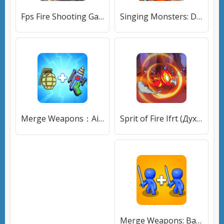
Fps Fire Shooting Game Offline (Фпс Баттлграунд Мобайл Индия) [МОД Unlocked] APK Android
Singing Monsters: Dawn of Fire (Сингинг Монстерс) [МОД Меню] APK Android
Merge Weapons：Air Island TD [МОД Все открыто] APK Android
Sprit of Fire Ifrt (Дух Огня Ифрт) [МОД Много денег] APK Android
Merge Weapons: Battle Game (Мердж Вепонс) [МОД Premium] APK Android