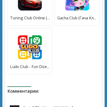
Tuning Club Online (Тюнинг Клуб Онлайн) [МОД Бесконечные монеты] APK Android
Gacha Club (Гача Клуб) [МОД Меню] APK Android
Ludo Club - Fun Dice Game (Лудо Клуб) [МОД Mega Pack] APK Android
Комментарии: