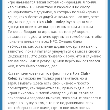
игре начинается такая острая конкуренция, я понял,
что с моими 100 монетами в кармане я не смогу
конкурировать с друзьями, у которых полный карман
денег, как у богатых дядей из комиксов. Так вот, этот
мод много денег
Fixa Club - Roleplay!
открыл мне
доступ ко всем этим шикарным шмоткам и тачкам.
Теперь я бродил по игре, как настоящий король,
расхаживая с достаточно крутым автомобилем, чтобы
привлечь внимание всех NPC. Смешно было
наблюдать, как остальные друзья смотрят на меня с
завистью, пока я пытался увернуться от места своего
'диджейства'. Это даже привело к тому, что я случайно
загнал свой БМВ в речку! Ну, мой персонаж оставался
жив, и это было главное, да?
Кстати, мне нравится тот факт, что в
Fixa Club -
Roleplay!
можно не только развлекаться, но и
зарабатывать. Здесь есть свой бизнес – просто
посмотрите, как зарабатывать, прямо сидя в баре,
играя с чипсами. Я такой «владелец» был, стоял за
прилавком и раздавал выпивку, пока сам не вляпался в
какую-то шутку о том, что все подравнивают свои
контейнеры с напитками, где-то вне поля зрения.