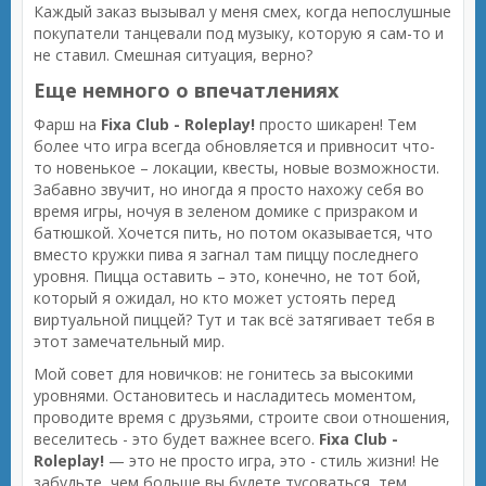
Каждый заказ вызывал у меня смех, когда непослушные
покупатели танцевали под музыку, которую я сам-то и
не ставил. Смешная ситуация, верно?
Еще немного о впечатлениях
Фарш на
Fixa Club - Roleplay!
просто шикарен! Тем
более что игра всегда обновляется и привносит что-
то новенькое – локации, квесты, новые возможности.
Забавно звучит, но иногда я просто нахожу себя во
время игры, ночуя в зеленом домике с призраком и
батюшкой. Хочется пить, но потом оказывается, что
вместо кружки пива я загнал там пиццу последнего
уровня. Пицца оставить – это, конечно, не тот бой,
который я ожидал, но кто может устоять перед
виртуальной пиццей? Тут и так всё затягивает тебя в
этот замечательный мир.
Мой совет для новичков: не гонитесь за высокими
уровнями. Остановитесь и насладитесь моментом,
проводите время с друзьями, строите свои отношения,
веселитесь - это будет важнее всего.
Fixa Club -
Roleplay!
— это не просто игра, это - стиль жизни! Не
забудьте, чем больше вы будете тусоваться, тем