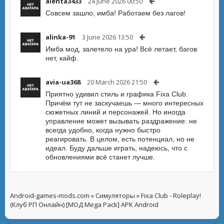
alenta3433
24 June 2026 00:50
Совсем зашло, имба! Работаем без лагов!
alinka-91
3 June 2026 13:50
Имба мод, залетело на ура! Всё летает, багов
нет, кайф.
avia-ua368
20 March 2026 21:50
Приятно удивил стиль и графика Fixa Club.
Причём тут не заскучаешь — много интересных
сюжетных линий и персонажей. Но иногда
управление может вызывать раздражение: не
всегда удобно, когда нужно быстро
реагировать. В целом, есть потенциал, но не
идеал. Буду дальше играть, надеюсь, что с
обновлениями всё станет лучше.
Android-games-mods.com
»
Симуляторы
» Fixa Club - Roleplay!
(Клуб РП Онлайн) [МОД Mega Pack] APK Android