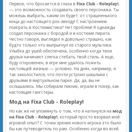
Первое, что бросается в глаза в
Fixa Club - Roleplay!
,
— это возможность создавать своего персонажа. Ты
можешь выбрать, каким он будет: от страшненького
юнца до настоящего рок-звезду! С настроением
поиграть в Костюмистика? Нет проблем! Я однажды
создал персонажа с бородой и в костюме пирата.
Честно говоря, выглядел я довольно страшно, как
будто только что выпрыгнул из старого мультика.
Улыбка до ушей обеспечена, особенно когда твои
друзья начинают слегка стебать твой стиль. А ещё,
буду откровенен, в игре мне удалось пожить
настоящей жизнью — условно. На днях, например, я
так захолостился, что почти устроил шашлыки с
друзьями в виртуальном парке. Да, да, вы не
ослышались. Мы собирали пикник, играли в покер, как
настоящие гангстеры.
Мод на Fixa Club - Roleplay!
Но как же не упомянуть о том, что я наткнулся на
мод
на Fixa Club - Roleplay!
, который просто взорвал мой
игровой опыт? С точки зрения нового игрока это было
бы как путеводитель по раю. Особенно когда во всей