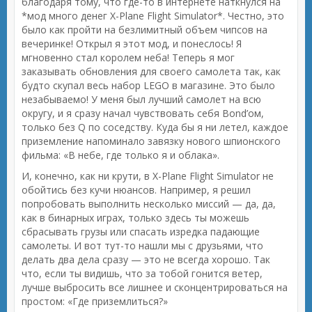
благодаря тому, что где-то в интернете наткнулся на
*мод много денег X-Plane Flight Simulator*. Честно, это
было как пройти на безлимитный объем чипсов на
вечеринке! Открыл я этот мод, и понеслось! Я
мгновенно стал королем неба! Теперь я мог
заказывать обновления для своего самолета так, как
будто скупал весь набор LEGO в магазине. Это было
незабываемо! У меня был лучший самолет на всю
округу, и я сразу начал чувствовать себя Bond’ом,
только без Q по соседству. Куда бы я ни летел, каждое
приземление напоминало завязку нового шпионского
фильма: «В небе, где только я и облака».
И, конечно, как ни крути, в X-Plane Flight Simulator не
обойтись без кучи нюансов. Например, я решил
попробовать выполнить несколько миссий — да, да,
как в бинарных играх, только здесь ты можешь
сбрасывать грузы или спасать изредка падающие
самолеты. И вот тут-то нашли мы с друзьями, что
делать два дела сразу — это не всегда хорошо. Так
что, если ты видишь, что за тобой гонится ветер,
лучше выбросить все лишнее и сконцентрироваться на
простом: «Где приземлиться?»