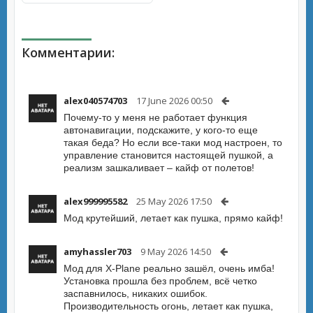
Комментарии:
alex040574703
17 June 2026 00:50
Почему-то у меня не работает функция
автонавигации, подскажите, у кого-то еще
такая беда? Но если все-таки мод настроен, то
управление становится настоящей пушкой, а
реализм зашкаливает – кайф от полетов!
alex999995582
25 May 2026 17:50
Мод крутейший, летает как пушка, прямо кайф!
amyhassler703
9 May 2026 14:50
Мод для X-Plane реально зашёл, очень имба!
Установка прошла без проблем, всё четко
заспавнилось, никаких ошибок.
Производительность огонь, летает как пушка,