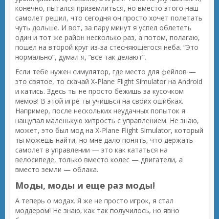
конечно, пытался приземлиться, но вместо этого наш
самолет решил, что сегодня он просто хочет полетать
чуть дольше. И вот, за пару минут я успел облететь
один и тот же район несколько раз, а потом, полагаю,
пошел на второй круг из-за стесняющегося неба. “Это
нормально”, думал я, “все так делают”.
Если тебе нужен симулятор, где место для фейлов —
это святое, то скачай X-Plane Flight Simulator на Android
и катись. Здесь ты не просто бежишь за кусочком
мемов! В этой игре ты учишься на своих ошибках.
Например, после нескольких неудачных попыток я
нащупал маленькую хитрость с управлением. Не знаю,
может, это был мод на X-Plane Flight Simulator, который
ты можешь найти, но мне дало понять, что держать
самолет в управлении — это как кататься на
велосипеде, только вместо колес — двигатели, а
вместо земли — облака.
Моды, моды и еще раз моды!
А теперь о модах. Я же не просто игрок, я стал
моддером! Не знаю, как так получилось, но явно