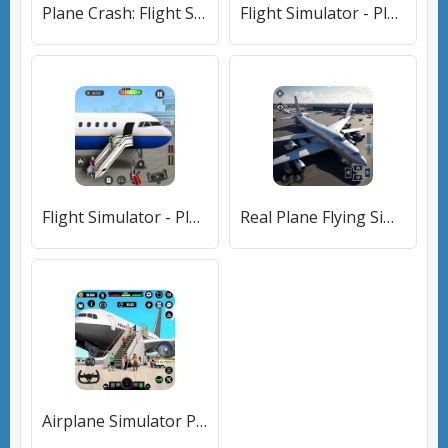
Plane Crash: Flight Simulator (Плейн Краш) [МОД Бесконечные монеты] APK Android
Flight Simulator - Plane Games [МОД Premium] APK Android
Flight Simulator - Plane Games (Флайт Симулятор) [МОД Бесконечные монеты] APK Android
Real Plane Flying Simulator [МОД Unlocked] APK Android
Airplane Simulator Plane Games [МОД Все открыто] APK Android