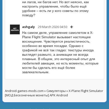
ни лагов, ни багов нет. Но вот неясно, как
настроить управление, чтобы было ещё
удобнее – есть ли у кого советы по этому
поводу?
ashgaly
29 March 2026 04:50
На самом деле, управление самолетом в X-
Plane Flight Simulator вызывает настоящее
восхищение. Чувствуется реалистичность,
особенно во время посадки. Однако с
графикой не всё так гладко: текстуры иногда
выглядят размыто, а анимации не всегда
плавные. В общем, это интересный опыт для
любителей авиации, но есть моменты, которые
могли бы сделать его ещё более
завлекательным.
Android-games-mods.com
»
Симуляторы
» X-Plane Flight Simulator
[МОД Бесконечные монеты] APK Android