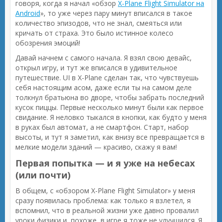
говоря, когда я начал «обзор
X-Plane Flight Simulator на
Android
», то уже через пару минут вписался в такое
количество эпизодов, что не знал, смеяться или
кричать от страха. Это было истинное колесо
обозрения эмоций!
Давай начнем с самого начала. Я взял свою девайс,
открыл игру, и тут же вписался в удивительное
путешествие. UI в X-Plane сделан так, что чувствуешь
себя настоящим асом, даже если ты на самом деле
толкнул братьюна во дворе, чтобы забрать последний
кусок пиццы. Первые несколько минут были как первое
свидание. Я неловко тыкался в кнопки, как будто у меня
в руках был автомат, а не смартфон. Старт, набор
высоты, и тут я заметил, как внизу все превращается в
мелкие модели зданий — красиво, скажу я вам!
Первая попытка — и я уже на небесах
(или почти)
В общем, с «обзором X-Plane Flight Simulator» у меня
сразу появилась проблема: как только я взлетел, я
вспомнил, что в реальной жизни уже давно провалил
уроки физики и, похоже, в игре я тоже не улучшился. Я,