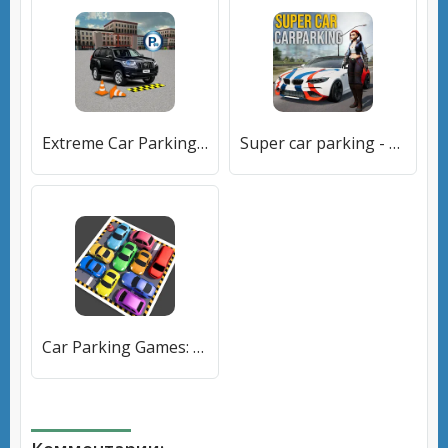
Extreme Car Parking Game [МОД Unlocked] APK Android
Super car parking - Car games [МОД Бесконечные монеты] APK Android
Car Parking Games: Parking Jam (Кар Паркинг Джем) [МОД Premium] APK Android