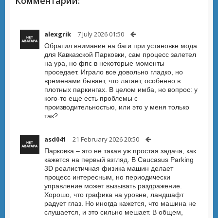
Комментарии:
alexgrik
7 July 2026 01:50
Обратил внимание на баги при установке мода
для Кавказской Парковки, сам процесс залетел
на ура, но фпс в некоторые моменты
проседает. Играло все довольно гладко, но
временами бывает, что лагает, особенно в
плотных паркингах. В целом имба, но вопрос: у
кого-то еще есть проблемы с
производительностью, или это у меня только
так?
asd041
21 February 2026 20:50
Парковка – это не такая уж простая задача, как
кажется на первый взгляд. В Caucasus Parking
3D реалистичная физика машин делает
процесс интересным, но периодически
управление может вызывать раздражение.
Хорошо, что графика на уровне, ландшафт
радует глаз. Но иногда кажется, что машина не
слушается, и это сильно мешает. В общем,