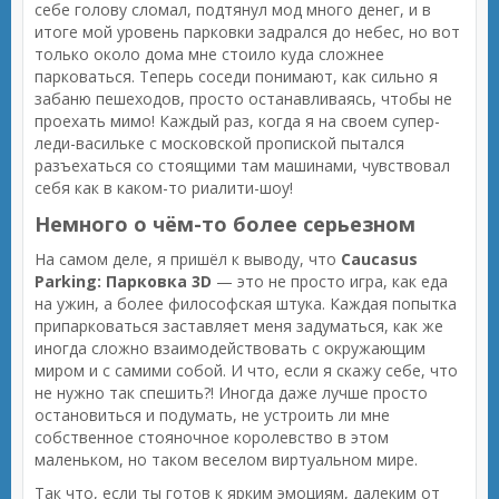
себе голову сломал, подтянул мод много денег, и в
итоге мой уровень парковки задрался до небес, но вот
только около дома мне стоило куда сложнее
парковаться. Теперь соседи понимают, как сильно я
забаню пешеходов, просто останавливаясь, чтобы не
проехать мимо! Каждый раз, когда я на своем супер-
леди-васильке с московской пропиской пытался
разъехаться со стоящими там машинами, чувствовал
себя как в каком-то риалити-шоу!
Немного о чём-то более серьезном
На самом деле, я пришёл к выводу, что
Caucasus
Parking: Парковка 3D
— это не просто игра, как еда
на ужин, а более философская штука. Каждая попытка
припарковаться заставляет меня задуматься, как же
иногда сложно взаимодействовать с окружающим
миром и с самими собой. И что, если я скажу себе, что
не нужно так спешить?! Иногда даже лучше просто
остановиться и подумать, не устроить ли мне
собственное стояночное королевство в этом
маленьком, но таком веселом виртуальном мире.
Так что, если ты готов к ярким эмоциям, далеким от