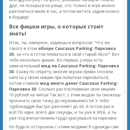
друг, не позорься на улице, это только в игре можно
разгоняться милю в час, а потом метать задом колесо
в бордюр!
Все фишки игры, о которых стоит
знать!
Итак, ты, наверное, задаешься вопросом: "Что же
такого в этом
обзоре Caucasus Parking: Парковка
3D
, за что я готов плеваться в свой старый Xbox?" Вот
тебе несколько фишек. Во-первых, у игры есть
замечательный
мод на Caucasus Parking: Парковка
3D
. Скажу по секрету, многие игроки прямо сносили
капоты у своих машин при попытках парковаться,
потом ставили
мод много денег Caucasus Parking:
Парковка 3D
. Сколько раз я вспоминал свои лишние
10 рублей на чипсы! Так вот, с этим модом ты сможешь
прокачать свою тачку до неузнаваемости! У тебя
турбонаддув быстро разгоняет до 60. А потом раз и
всё! По идее, всего две секунды, и ты уже в IKEA, а ты
уже под впечатлением гордо красуешься на парковке.
Но будьте осторожны с этими модами! Я однажды сам