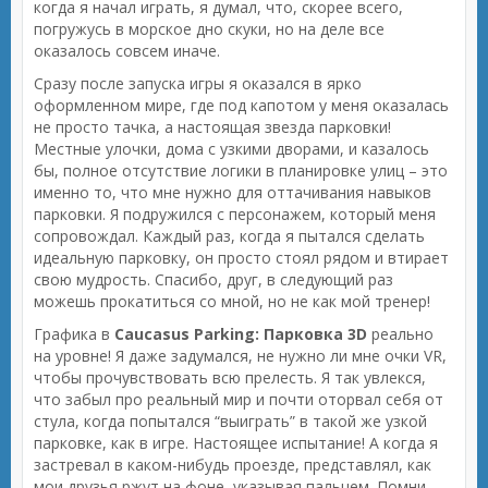
когда я начал играть, я думал, что, скорее всего,
погружусь в морское дно скуки, но на деле все
оказалось совсем иначе.
Сразу после запуска игры я оказался в ярко
оформленном мире, где под капотом у меня оказалась
не просто тачка, а настоящая звезда парковки!
Местные улочки, дома с узкими дворами, и казалось
бы, полное отсутствие логики в планировке улиц – это
именно то, что мне нужно для оттачивания навыков
парковки. Я подружился с персонажем, который меня
сопровождал. Каждый раз, когда я пытался сделать
идеальную парковку, он просто стоял рядом и втирает
свою мудрость. Спасибо, друг, в следующий раз
можешь прокатиться со мной, но не как мой тренер!
Графика в
Caucasus Parking: Парковка 3D
реально
на уровне! Я даже задумался, не нужно ли мне очки VR,
чтобы прочувствовать всю прелесть. Я так увлекся,
что забыл про реальный мир и почти оторвал себя от
стула, когда попытался “выиграть” в такой же узкой
парковке, как в игре. Настоящее испытание! А когда я
застревал в каком-нибудь проезде, представлял, как
мои друзья ржут на фоне, указывая пальцем. Помни,