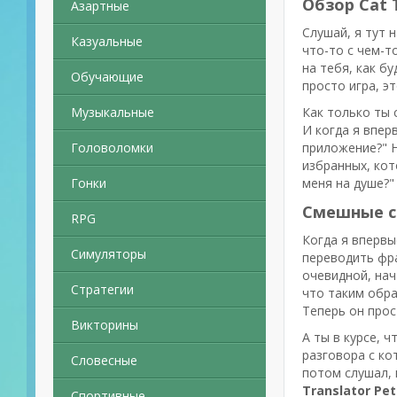
Обзор Cat 
Азартные
Слушай, я тут 
Казуальные
что-то с чем-т
на тебя, как б
Обучающие
просто игра, э
Музыкальные
Как только ты
И когда я впер
Головоломки
приложение?" Н
избранных, кот
Гонки
меня на душе?"
Смешные с
RPG
Когда я впервы
Симуляторы
переводить фра
очевидной, нач
Стратегии
что таким обра
Теперь он прос
Викторины
А ты в курсе, ч
разговора с ко
Словесные
потом слушал, 
Translator Pe
Спортивные