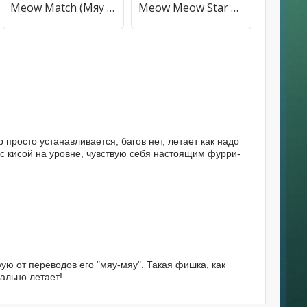
Meow Match (Мяу Матч) [МОД Все открыто] APK Android
Meow Meow Star Acres (Мяу Мяу Стар Экрес) [МОД Mega Pack] APK Android
р просто устанавливается, багов нет, летает как надо
с кисой на уровне, чувствую себя настоящим фурри-
ю от переводов его "мяу-мяу". Такая фишка, как
еально летает!