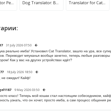
Dog Translator Pet Speak Talk [МОД Unlocked] APK Android
Dog Translator: Bark to Human [МОД Premium] APK Android
Translator for Cats Prank [МОД Бесконечные монеты] APK Android
арии:
37
31 July 2026 07:50
ука реально имба! Установил Cat Translator, зашло на ура, все супе
гов. Переводит мяуканья вообще зачетно, теперь любые разговоры 
ором! Как у вас на других устройствах идёт?
-77
18 July 2026 18:50
, не ожидал! Кайф!
el1187
9 May 2026 03:50
осто класс! Теперь мой кошак стал настоящим собеседником, кайфу
ность узнать, что он хочет, просто имба, а сам процесс общения р