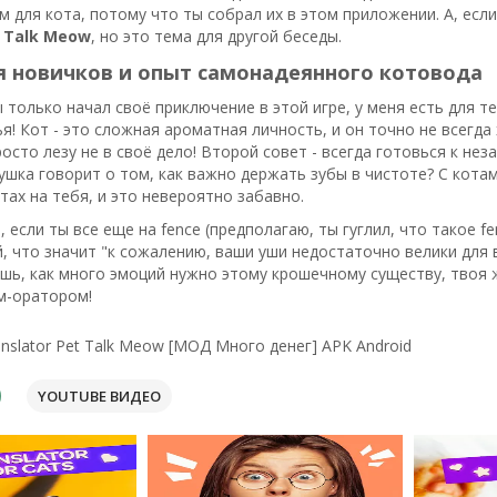
м для кота, потому что ты собрал их в этом приложении. А, есл
t Talk Meow
, но это тема для другой беседы.
я новичков и опыт самонадеянного котовода
ы только начал своё приключение в этой игре, у меня есть для т
ья! Кот - это сложная ароматная личность, и он точно не всегда
росто лезу не в своё дело! Второй совет - всегда готовься к не
ушка говорит о том, как важно держать зубы в чистоте? С котам
ах на тебя, и это невероятно забавно.
 если ты все еще на fence (предполагаю, ты гуглил, что такое fe
й, что значит "к сожалению, ваши уши недостаточно велики для 
шь, как много эмоций нужно этому крошечному существу, твоя жи
м-оратором!
anslator Pet Talk Meow [МОД Много денег] APK Android
YOUTUBE ВИДЕО