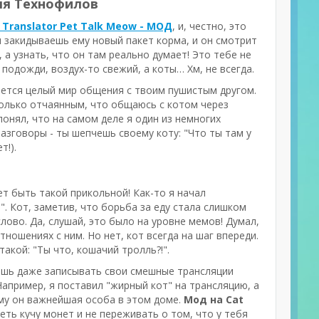
для Технофилов
 Translator Pet Talk Meow - МОД
, и, честно, это
ты закидываешь ему новый пакет корма, и он смотрит
 а узнать, что он там реально думает! Это тебе не
подожди, воздух-то свежий, а коты… Хм, не всегда.
ается целый мир общения с твоим пушистым другом.
столько отчаянным, что общаюсь с котом через
онял, что на самом деле я один из немногих
азговоры - ты шепчешь своему коту: "Что ты там у
т!).
ет быть такой прикольной! Как-то я начал
!". Кот, заметив, что борьба за еду стала слишком
лово. Да, слушай, это было на уровне мемов! Думал,
ошениях с ним. Но нет, кот всегда на шаг впереди.
такой: "Ты что, кошачий тролль?!".
шь даже записывать свои смешные трансляции
Например, я поставил "жирный кот" на трансляцию, а
му он важнейшая особа в этом доме.
Мод на Cat
еть кучу монет и не переживать о том, что у тебя