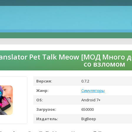
ranslator Pet Talk Meow [МОД Много 
со взломом
Версия:
0.7.2
Жанр:
Симуляторы
OS:
Android 7+
Загрузок:
650000
Издатель:
BigBeep