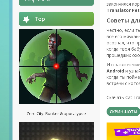
закончился кор
Translator Pe
Top
Советы дл
Честно, если т
все его мяукан
осознал, что п
когда твоя баб
прошедших охот
И в заключение,
Android
и узна
когда ты пойме
встречи с кото
Скачать Cat Tr
СКРИНШОТЫ
Zero City: Bunker & apocalypse