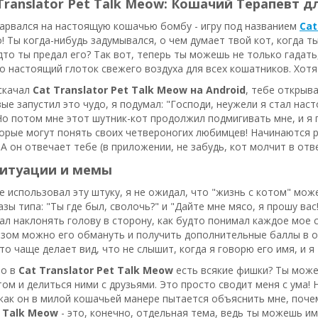
Translator Pet Talk Meow: Кошачий Терапевт 
нарвался на настоящую кошачью бомбу - игру под названием
Cat
о! Ты когда-нибудь задумывался, о чем думает твой кот, когда 
удто ты предал его? Так вот, теперь ты можешь не только гадать,
то настоящий глоток свежего воздуха для всех кошатников. Хотя 
 скачал
Cat Translator Pet Talk Meow на Android
, тебе открыв
вые запустил это чудо, я подумал: "Господи, неужели я стал на
о потом мне этот шутник-кот продолжил подмигивать мне, и я п
орые могут понять своих четвероногих любимцев! Начинаются р
 А он отвечает тебе (в приложении, не забудь, кот молчит в отве
итуации и мемы
е использовал эту штуку, я не ожидал, что "жизнь с котом" мож
зы типа: "Ты где был, сволочь?" и "Дайте мне мясо, я прошу вас
ал наклонять голову в сторону, как будто понимал каждое мое с
зом можно его обмануть и получить дополнительные баллы в отн
то чаще делает вид, что не слышит, когда я говорю его имя, и я 
то в
Cat Translator Pet Talk Meow
есть всякие фишки? Ты може
том и делиться ними с друзьями. Это просто сводит меня с ума! 
как он в милой кошачьей манере пытается объяснить мне, поче
t Talk Meow
- это, конечно, отдельная тема, ведь ты можешь им