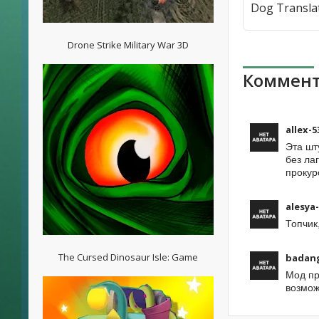
Drone Strike Military War 3D
Коммент
allex-5
Эта шт
без ла
прокур
alesya
Топчик
The Cursed Dinosaur Isle: Game
badang
Мод пр
возмож