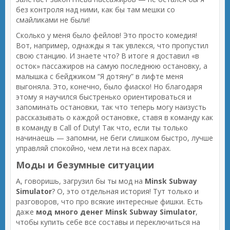
без контроля над ними, как бы там мешки со
смайликами не были!
Сколько у меня было фейлов! Это просто комедия!
Вот, например, однажды я так увлекся, что пропустил
свою станцию. И знаете что? В итоге я доставил «в
осток» пассажиров на самую последнюю остановку, а
малышка с бейджиком “Я дотяну” в лифте меня
выгоняла. Это, конечно, было фиаско! Но благодаря
этому я научился быстренько ориентироваться и
запоминать остановки, так что теперь могу наизусть
рассказывать о каждой остановке, ставя в команду как
в команду в Call of Duty! Так что, если ты только
начинаешь — запомни, не беги слишком быстро, лучше
управляй спокойно, чем лети на всех парах.
Моды и безумные ситуации
А, говоришь, загрузил бы ты мод на
Minsk Subway
Simulator
? О, это отдельная история! Тут только и
разговоров, что про всякие интересные фишки. Есть
даже
мод много денег Minsk Subway Simulator
,
чтобы купить себе все составы и переключиться на