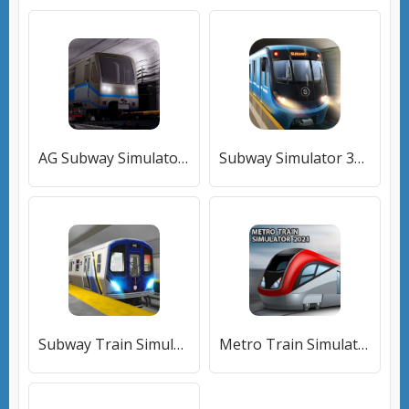
AG Subway Simulator Pro (Симулятор метро ) [МОД Много денег] APK Android
Subway Simulator 3D [МОД Все открыто] APK Android
Subway Train Simulator [МОД Mega Pack] APK Android
Metro Train Simulator 2023 (Метро Симулятор Поезда 2023) [МОД Бесконечные монеты] APK Android