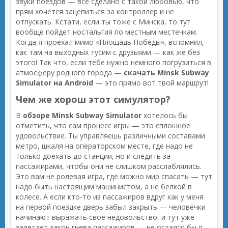
звуки поездов — всё сделано с такой любовью, что
прям хочется зацепиться за контроллер и не
отпускать. Кстати, если ты тоже с Минска, то тут
вообще пойдет ностальгия по местным местечкам.
Когда я проехал мимо «Площадь Победы», вспомнил,
как там на выходных тусим с друзьями — как же без
этого! Так что, если тебе нужно немного погрузиться в
атмосферу родного города —
скачать Minsk Subway
Simulator на Android
— это прямо вот твой маршрут!
Чем же хорош этот симулятор?
В
обзоре Minsk Subway Simulator
хотелось бы
отметить, что сам процесс игры — это сплошное
удовольствие. Ты управляешь различными составами
метро, шкаля на операторском месте, где надо не
только доехать до станции, но и следить за
пассажирами, чтобы они не слишком расслаблялись.
Это вам не ролевая игра, где можно мир спасать — тут
надо быть настоящим машинистом, а не белкой в
колесе. А если кто-то из пассажиров вдруг как у меня
на первой поездке дверь забыл закрыть — человечки
начинают выражать своё недовольство, и тут уже
залетает закон гнева пассажиров — не остался бы я