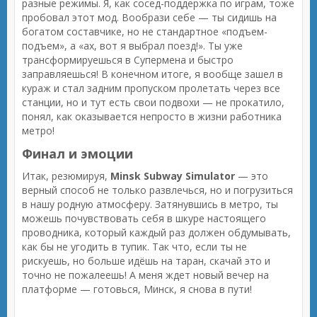
разные режимы. Я, как сосед-поддержка по играм, тоже
пробовал этот мод. Вообрази себе — ты сидишь на
богатом составчике, но не стандартное «подъем-
подъем», а «ах, вот я выбрал поезд!». Ты уже
трансформируешься в Супермена и быстро
заправляешься! В конечном итоге, я вообще зашел в
кураж и стал задним пропуском пролетать через все
станции, но и тут есть свои подвохи — не прокатило,
понял, как оказывается непросто в жизни работника
метро!
Финал и эмоции
Итак, резюмируя,
Minsk Subway Simulator
— это
верный способ не только развлечься, но и погрузиться
в нашу родную атмосферу. Затянувшись в метро, ты
можешь почувствовать себя в шкуре настоящего
проводника, который каждый раз должен обдумывать,
как бы не угодить в тупик. Так что, если ты не
рискуешь, но больше идёшь на таран, скачай это и
точно не пожалеешь! А меня ждет новый вечер на
платформе — готовься, Минск, я снова в пути!