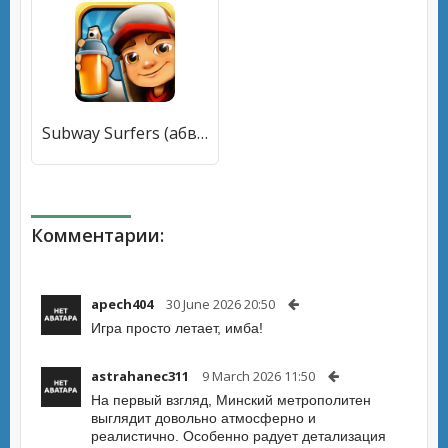
Subway Surfers (абвей Серферс) [МОД Premium] APK Android
Комментарии:
apech404
30 June 2026 20:50
Игра просто летает, имба!
astrahanec311
9 March 2026 11:50
На первый взгляд, Минский метрополитен
выглядит довольно атмосферно и
реалистично. Особенно радует детализация