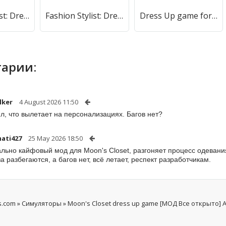
Fashion Stylist: Dress Up Game (Фэшн стилист) [МОД Бесконечные монеты] APK Android
Fashion Stylist: Dress Up Game [МОД Mega Pack] APK Android
Dress Up game for girls [МОД Много денег] APK Android
арии:
lker
4 August 2026 11:50
л, что вылетает на персонализациях. Багов нет?
mati427
25 May 2026 18:50
ально кайфовый мод для Moon's Closet, разгоняет процесс одевания
за разбегаются, а багов нет, всё летает, респект разработчикам.
s.com
»
Симуляторы
» Moon's Closet dress up game [МОД Все открыто] 