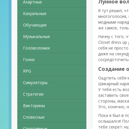
Лунное во
Азартные
Я тут решил, ч
Казуальные
многоголосия, 
модными наряда
Обучающие
же самое, толь
Музыкальные
Начну с того, 
Closet dress u
Головоломки
себя не просто
даже на секунд
Гонки
сосредоточитьс
Создание о
RPG
Ощутить себя 
Симуляторы
Шикарный наряд
У тебя есть во
Стратегии
заставить свое
стороны, маска
Викторины
Это, конечно, н
Пока я был в п
Словесные
ослышался! По
тебе секрет: н
Спортивные