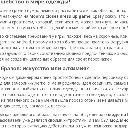
лшебство в мире одежды!
то мне срочно нужно немного расслабиться и, как обычно, попал 
я наткнулся на
Moon's Closet dress up game
. Сразу скажу, это
ми и креативом, который, если честно, может затянуть на часы.
ко вместо куклы у тебя — целый космический мир, где твое воо
что системные требования у игры, похоже, весьма скромные. Кон
p game на Android, потому что это было проще простого. Загрузил
 игроком, а каким-то модным гуру. Цветовая палитра, графика —
у задумался о своих собственных модных предпочтениях, но быс
я на создании шикарных образов для своих персонажей.
бразов: искусство или алхимия?
модным дизайнером очень просто! Хочешь сделать персонажу об
 для вечеринки? Легко! У меня родилась идея соединить самые 
зможность выбирать не только одежду, но и прически, аксессуа
го персонажа одеть что-то вроде «птичьего гнезда», но, к сожа
 из плавленого сыра у меня вышла просто огонь! И не давайте м
е для всех, но, согласись, весело!
оисках идеального образа, наткнулся на обсуждения о
моде на 
льзователи уже делятся своими хитростями, и там был
мод мно
у, в некоторых ситуациях действительно нужно немножко подза