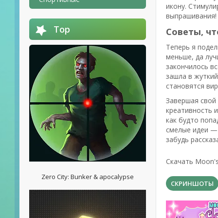
икону. Стимул
выпрашивания!
Top
Советы, ч
Теперь я подел
меньше, да луч
закончилось вс
зашла в жуткий
становятся вир
Завершая свой
креативность и
как будто попа
смелые идеи — 
забудь рассказ
Скачать Moon's
Zero City: Bunker & apocalypse
СКРИНШОТЫ