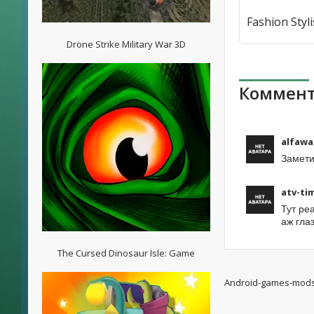
Drone Strike Military War 3D
Коммент
alfawa
Замети
atv-ti
Тут ре
аж гла
The Cursed Dinosaur Isle: Game
Android-games-mod