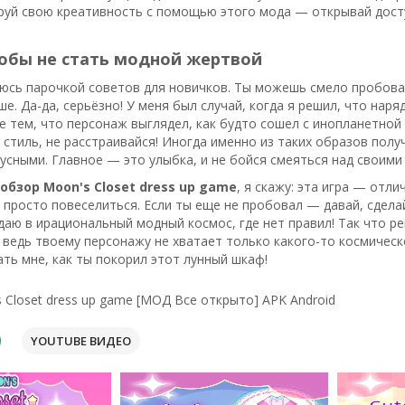
ируй свою креативность с помощью этого мода — открывай дос
тобы не стать модной жертвой
юсь парочкой советов для новичков. Ты можешь смело пробоват
ше. Да-да, серьёзно! У меня был случай, когда я решил, что наря
е тем, что персонаж выглядел, как будто сошел с инопланетной
 стиль, не расстраивайся! Иногда именно из таких образов по
усными. Главное — это улыбка, и не бойся смеяться над своими
обзор Moon's Closet dress up game
, я скажу: эта игра — отл
 просто повеселиться. Если ты еще не пробовал — давай, сделай 
даю в ирациональный модный космос, где нет правил! Так что р
ведь твоему персонажу не хватает только какого-то космическо
ать мне, как ты покорил этот лунный шкаф!
 Closet dress up game [МОД Все открыто] APK Android
YOUTUBE ВИДЕО