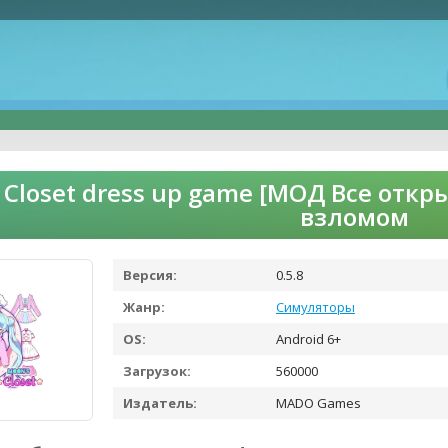
 Closet dress up game [МОД Все откр
взломом
Версия:
0.5.8
Жанр:
Симуляторы
OS:
Android 6+
Загрузок:
560000
Издатель:
MADO Games