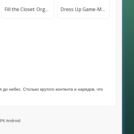
Fill the Closet: Organize Game (Фил зе Клозет) [МОД Mega Pack] APK Android
Dress Up Game-Make Up games [МОД Меню] APK Android
 до небес. Столько крутого контента и нарядов, что
APK Android