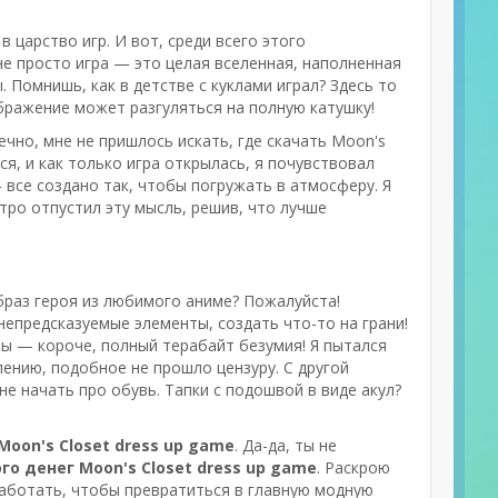
в царство игр. И вот, среди всего этого
 не просто игра — это целая вселенная, наполненная
 Помнишь, как в детстве с куклами играл? Здесь то
бражение может разгуляться на полную катушку!
ечно, мне не пришлось искать, где скачать Moon's
ся, и как только игра открылась, я почувствовал
 все создано так, чтобы погружать в атмосферу. Я
тро отпустил эту мысль, решив, что лучше
раз героя из любимого аниме? Пожалуйста!
непредсказуемые элементы, создать что-то на грани!
ры — короче, полный терабайт безумия! Я пытался
лению, подобное не прошло цензуру. С другой
не начать про обувь. Тапки с подошвой в виде акул?
Moon's Closet dress up game
. Да-да, ты не
го денег Moon's Closet dress up game
. Раскрою
работать, чтобы превратиться в главную модную