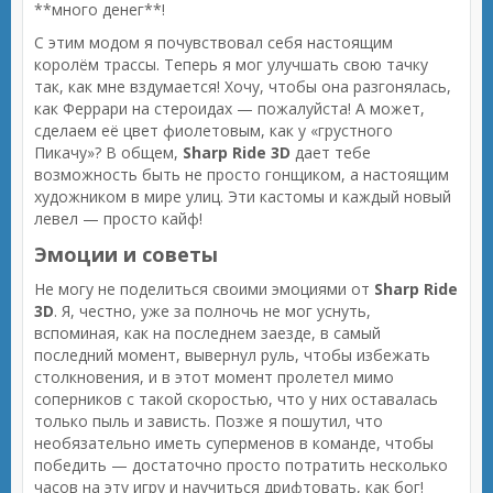
**много денег**!
С этим модом я почувствовал себя настоящим
королём трассы. Теперь я мог улучшать свою тачку
так, как мне вздумается! Хочу, чтобы она разгонялась,
как Феррари на стероидах — пожалуйста! А может,
сделаем её цвет фиолетовым, как у «грустного
Пикачу»? В общем,
Sharp Ride 3D
дает тебе
возможность быть не просто гонщиком, а настоящим
художником в мире улиц. Эти кастомы и каждый новый
левел — просто кайф!
Эмоции и советы
Не могу не поделиться своими эмоциями от
Sharp Ride
3D
. Я, честно, уже за полночь не мог уснуть,
вспоминая, как на последнем заезде, в самый
последний момент, вывернул руль, чтобы избежать
столкновения, и в этот момент пролетел мимо
соперников с такой скоростью, что у них оставалась
только пыль и зависть. Позже я пошутил, что
необязательно иметь суперменов в команде, чтобы
победить — достаточно просто потратить несколько
часов на эту игру и научиться дрифтовать, как бог!