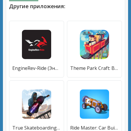
Другие приложения:
EngineRev-Ride (ЭнджинРев) [МОД Mega Pack] APK Android
Theme Park Craft: Build & Ride [МОД Меню] APK Android
True Skateboarding Ride Style [МОД Бесконечные монеты] APK Android
Ride Master: Car Builder Game (Райд Мастер) [МОД Mega Pack] APK Android