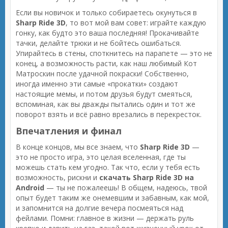
Если вы новичок и только собираетесь окунуться в
Sharp Ride 3D
, то вот мой вам совет: играйте каждую
гонку, как будто это ваша последняя! Прокачивайте
тачки, делайте трюки и не бойтесь ошибаться.
Упирайтесь в стены, споткнитесь на парапете — это не
конец, а возможность расти, как наш любимый Кот
Матроскин после удачной покраски! Собственно,
иногда именно эти самые «прокатки» создают
настоящие мемы, и потом друзья будут смеяться,
вспоминая, как вы дважды пытались один и тот же
поворот взять и всё равно врезались в перекресток.
Впечатления и финал
В конце концов, мы все знаем, что
Sharp Ride 3D
—
это не просто игра, это целая вселенная, где ты
можешь стать кем угодно. Так что, если у тебя есть
возможность, рискни и
скачать Sharp Ride 3D на
Android
— ты не пожалеешь! В общем, надеюсь, твой
опыт будет таким же онемевшим и забавным, как мой,
и запомнится на долгие вечера посмеяться над
фейлами. Помни: главное в жизни — держать руль