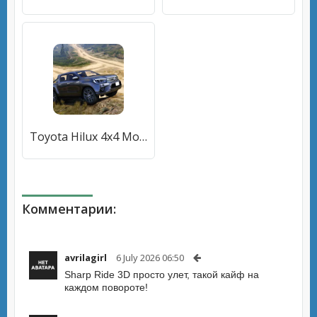
Toyota Hilux 4x4 Mountain Ride (Тойота Хайлюкс 44 Поездка по горам) [МОД Все открыто] APK Android
Комментарии:
avrilagirl
6 July 2026 06:50
Sharp Ride 3D просто улет, такой кайф на
каждом повороте!