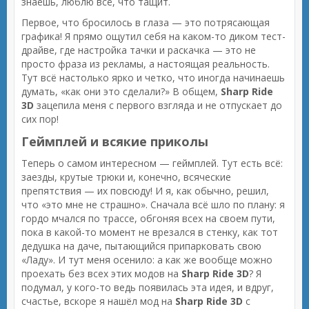
знаешь, люблю всё, что тащит.
Первое, что бросилось в глаза — это потрясающая
графика! Я прямо ощутил себя на каком-то диком тест-
драйве, где настройка тачки и раскачка — это не
просто фраза из рекламы, а настоящая реальность.
Тут всё настолько ярко и четко, что иногда начинаешь
думать, «как они это сделали?» В общем,
Sharp Ride
3D
зацепила меня с первого взгляда и не отпускает до
сих пор!
Геймплей и всякие приколы
Теперь о самом интересном — геймплей. Тут есть всё:
заезды, крутые трюки и, конечно, всяческие
препятствия — их повсюду! И я, как обычно, решил,
что «это мне не страшно». Сначала всё шло по плану: я
гордо мчался по трассе, обгоняя всех на своем пути,
пока в какой-то момент не врезался в стенку, как тот
дедушка на даче, пытающийся припарковать свою
«Ладу». И тут меня осенило: а как же вообще можно
проехать без всех этих модов на
Sharp Ride 3D
? Я
подумал, у кого-то ведь появилась эта идея, и вдруг,
счастье, вскоре я нашёл мод на
Sharp Ride 3D
с