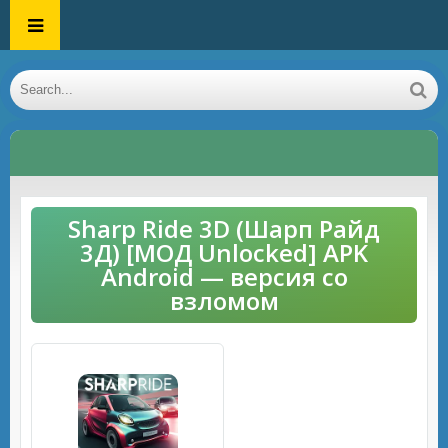
Sharp Ride 3D (Шарп Райд
3Д) [МОД Unlocked] APK
Android — версия со
взломом