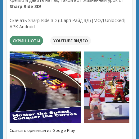
крепко и давить на газ, такой вот жизненный урок от
Sharp Ride 3D
!
Скачать Sharp Ride 3D (Шарп Райд 3Д) [МОД Unlocked]
APK Android
СКРИНШОТЫ
YOUTUBE ВИДЕО
Скачать оригинал из Google Play