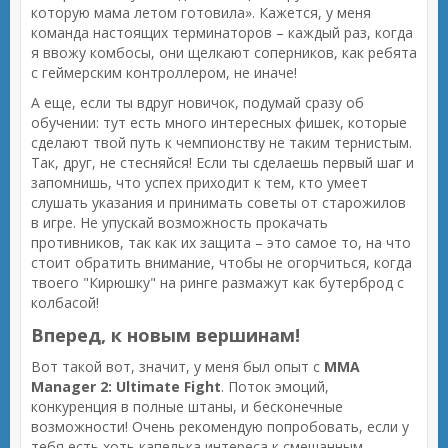
которую мама летом готовила». Кажется, у меня
команда настоящих терминаторов – каждый раз, когда
я ввожу комбосы, они щелкают соперников, как ребята
с геймерским контроллером, не иначе!
А еще, если ты вдруг новичок, подумай сразу об
обучении: тут есть много интересных фишек, которые
сделают твой путь к чемпионству не таким тернистым.
Так, друг, не стесняйся! Если ты сделаешь первый шаг и
запомнишь, что успех приходит к тем, кто умеет
слушать указания и принимать советы от старожилов
в игре. Не упускай возможность прокачать
противников, так как их защита – это самое то, на что
стоит обратить внимание, чтобы не огорчиться, когда
твоего "Кирюшку" на ринге размажут как бутерброд с
колбасой!
Вперед, к новым вершинам!
Вот такой вот, значит, у меня был опыт с
MMA
Manager 2: Ultimate Fight
. Поток эмоций,
конкуренция в полные штаны, и бесконечные
возможности! Очень рекомендую попробовать, если у
тебя есть хоть капелька интереса к смешанным