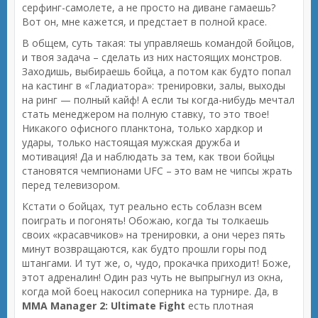
серфинг-самолете, а не просто на диване гамаешь?
Вот он, мне кажется, и предстает в полной красе.
В общем, суть такая: ты управляешь командой бойцов,
и твоя задача – сделать из них настоящих монстров.
Заходишь, выбираешь бойца, а потом как будто попал
на кастинг в «Гладиатора»: тренировки, залы, выходы
на ринг — полный кайф! А если ты когда-нибудь мечтал
стать менеджером на полную ставку, то это твое!
Никакого офисного планктона, только хардкор и
удары, только настоящая мужская дружба и
мотивация! Да и наблюдать за тем, как твои бойцы
становятся чемпионами UFC – это вам не чипсы жрать
перед телевизором.
Кстати о бойцах, тут реально есть соблазн всем
поиграть и погонять! Обожаю, когда ты толкаешь
своих «красавчиков» на тренировки, а они через пять
минут возвращаются, как будто прошли горы под
штангами. И тут же, о, чудо, прокачка приходит! Боже,
этот адреналин! Один раз чуть не выпрыгнул из окна,
когда мой боец накосил соперника на турнире. Да, в
MMA Manager 2: Ultimate Fight
есть плотная