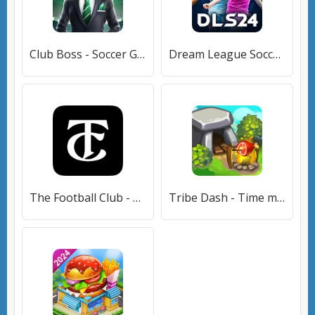
Club Boss - Soccer Game (Клуб Босс) [МОД Unlocked] APK Android
Dream League Soccer 2024 (Дрим Лиг Соккер 2023) [МОД Premium] APK Android
The Football Club - TFC (Зе Футбол Клуб) [МОД Все открыто] APK Android
Tribe Dash - Time management (Трайб Дэш) [МОД Меню] APK Android