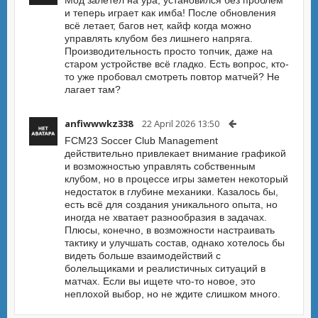
Мод залетел на ура, установился без проблем
и теперь играет как имба! После обновления
всё летает, багов нет, кайф когда можно
управлять клубом без лишнего напряга.
Производительность просто топчик, даже на
старом устройстве всё гладко. Есть вопрос, кто-
то уже пробовал смотреть повтор матчей? Не
лагает там?
anfiwwwkz338
22 April 2026 13:50
FCM23 Soccer Club Management
действительно привлекает внимание графикой
и возможностью управлять собственным
клубом, но в процессе игры заметен некоторый
недостаток в глубине механики. Казалось бы,
есть всё для создания уникального опыта, но
иногда не хватает разнообразия в задачах.
Плюсы, конечно, в возможности настраивать
тактику и улучшать состав, однако хотелось бы
видеть больше взаимодействий с
болельщиками и реалистичных ситуаций в
матчах. Если вы ищете что-то новое, это
неплохой выбор, но не ждите слишком много.