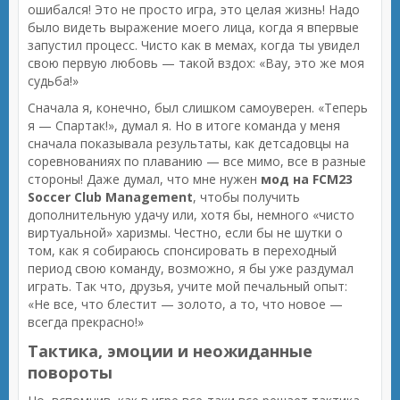
ошибался! Это не просто игра, это целая жизнь! Надо
было видеть выражение моего лица, когда я впервые
запустил процесс. Чисто как в мемах, когда ты увидел
свою первую любовь — такой вздох: «Вау, это же моя
судьба!»
Сначала я, конечно, был слишком самоуверен. «Теперь
я — Спартак!», думал я. Но в итоге команда у меня
сначала показывала результаты, как детсадовцы на
соревнованиях по плаванию — все мимо, все в разные
стороны! Даже думал, что мне нужен
мод на FCM23
Soccer Club Management
, чтобы получить
дополнительную удачу или, хотя бы, немного «чисто
виртуальной» харизмы. Честно, если бы не шутки о
том, как я собираюсь спонсировать в переходный
период свою команду, возможно, я бы уже раздумал
играть. Так что, друзья, учите мой печальный опыт:
«Не все, что блестит — золото, а то, что новое —
всегда прекрасно!»
Тактика, эмоции и неожиданные
повороты