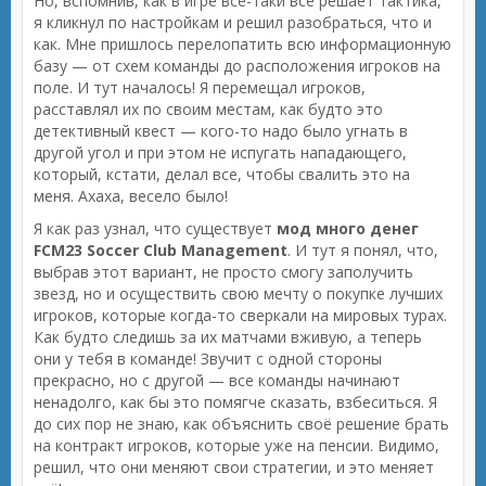
Но, вспомнив, как в игре все-таки все решает тактика,
я кликнул по настройкам и решил разобраться, что и
как. Мне пришлось перелопатить всю информационную
базу — от схем команды до расположения игроков на
поле. И тут началось! Я перемещал игроков,
расставлял их по своим местам, как будто это
детективный квест — кого-то надо было угнать в
другой угол и при этом не испугать нападающего,
который, кстати, делал все, чтобы свалить это на
меня. Ахаха, весело было!
Я как раз узнал, что существует
мод много денег
FCM23 Soccer Club Management
. И тут я понял, что,
выбрав этот вариант, не просто смогу заполучить
звезд, но и осуществить свою мечту о покупке лучших
игроков, которые когда-то сверкали на мировых турах.
Как будто следишь за их матчами вживую, а теперь
они у тебя в команде! Звучит с одной стороны
прекрасно, но с другой — все команды начинают
ненадолго, как бы это помягче сказать, взбеситься. Я
до сих пор не знаю, как объяснить своё решение брать
на контракт игроков, которые уже на пенсии. Видимо,
решил, что они меняют свои стратегии, и это меняет