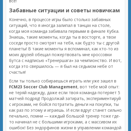
всё!
Забавные ситуации и советы новичкам
Конечно, в процессе игры было столько забавных
ситуаций, что я иногда залипал в танцах на столе,
когда моя команда забивала первыми в финале Кубка.
Знаешь, такие моменты, когда ты в восторге, а твои
соседи просто смотрят на тебя, как будто ты с другой
планеты! В такие моменты я вспоминал, как кто-то из
моих друзей обещал пожертвовать мне кроссовки
Бутса с надписью «Тренершага» за чемпионство. И вот,
когда это свершилось — я был на седьмом небе от
счастья!
Если ты только собираешься играть или уже зашел в
FCM23 Soccer Club Management
, вот тебе мой опыт:
не теряй надежду, даже если твоя команда потеряет 5
матчей подряд! Продолжай затирать, экспериментируй
с игроками, не бойся потратить деньги на покупки, ты
как раз по этому и играешь. И если вдруг станет сильно
печально, помни — каждый большой тренер тоже где-
то начинал не с большими игроками, а с массивом их
ошибок! Без эндорфинов жизни в управлении командой