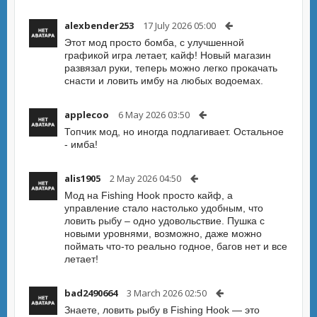
alexbender253
17 July 2026 05:00
Этот мод просто бомба, с улучшенной
графикой игра летает, кайф! Новый магазин
развязал руки, теперь можно легко прокачать
снасти и ловить имбу на любых водоемах.
applecoo
6 May 2026 03:50
Топчик мод, но иногда подлагивает. Остальное
- имба!
alis1905
2 May 2026 04:50
Мод на Fishing Hook просто кайф, а
управление стало настолько удобным, что
ловить рыбу – одно удовольствие. Пушка с
новыми уровнями, возможно, даже можно
поймать что-то реально годное, багов нет и все
летает!
bad2490664
3 March 2026 02:50
Знаете, ловить рыбу в Fishing Hook — это