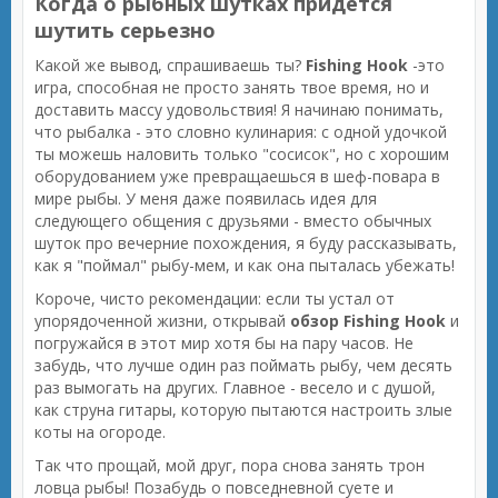
Когда о рыбных шутках придется
шутить серьезно
Какой же вывод, спрашиваешь ты?
Fishing Hook
-это
игра, способная не просто занять твое время, но и
доставить массу удовольствия! Я начинаю понимать,
что рыбалка - это словно кулинария: с одной удочкой
ты можешь наловить только "сосисок", но с хорошим
оборудованием уже превращаешься в шеф-повара в
мире рыбы. У меня даже появилась идея для
следующего общения с друзьями - вместо обычных
шуток про вечерние похождения, я буду рассказывать,
как я "поймал" рыбу-мем, и как она пыталась убежать!
Короче, чисто рекомендации: если ты устал от
упорядоченной жизни, открывай
обзор Fishing Hook
и
погружайся в этот мир хотя бы на пару часов. Не
забудь, что лучше один раз поймать рыбу, чем десять
раз вымогать на других. Главное - весело и с душой,
как струна гитары, которую пытаются настроить злые
коты на огороде.
Так что прощай, мой друг, пора снова занять трон
ловца рыбы! Позабудь о повседневной суете и