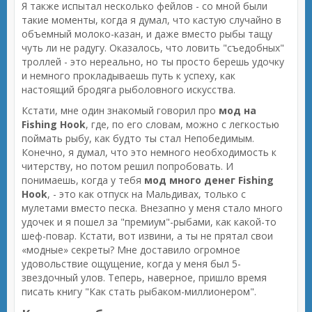
Я также испытал несколько фейлов - со мной были
такие моменты, когда я думал, что кастую случайно в
объемный молоко-казан, и даже вместо рыбы тащу
чуть ли не радугу. Оказалось, что ловить "съедобных"
троллей - это нереально, но ты просто берешь удочку
и немного прокладываешь путь к успеху, как
настоящий бродяга рыболовного искусства.
Кстати, мне один знакомый говорил про
мод на
Fishing Hook
, где, по его словам, можно с легкостью
поймать рыбу, как будто ты стал Непобедимым.
Конечно, я думал, что это немного необходимость к
читерству, но потом решил попробовать. И
понимаешь, когда у тебя
мод много денег Fishing
Hook
, - это как отпуск на Мальдивах, только с
мулетами вместо песка. Внезапно у меня стало много
удочек и я пошел за "премиум"-рыбами, как какой-то
шеф-повар. Кстати, вот извини, а ты не прятал свои
«модные» секреты? Мне доставило огромное
удовольствие ощущение, когда у меня был 5-
звездочный улов. Теперь, наверное, пришло время
писать книгу "Как стать рыбаком-миллионером".