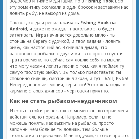
водоемов и тихие медитации. Но в
Fishing Hook
всю
эту романтику скомкали в один бросок и заставили нас
ловить рыбу, не выходя из дома.
Так вот, когда я решил
скачать Fishing Hook на
Android
, я даже не ожидал, насколько это будет
затягивать. Игра начинается довольно мило - ты
стоишь на берегу с удочкой, и твоя задача - ловить
рыбу, как настоящий ас. Я сначала думал, что
разговоры о рыбалке с друзьями - это просто пустая
трата времени, но сейчас сам ловлю себя на мысли,
что могу часами лепить песни о том, как я поймал ту
самую "золотую рыбку". Вы только представьте: ты
спокойно сидишь, смотришь в экран, и тут - БАЦ! Рыба!
Непередаваемые эмоции, серьезно! Это как находка в
кармане старых джинсов - чертовски приятно.
Как не стать рыбаком-неудачником
И есть в этой игре несколько моментов, которые меня
действительно поразили. Например, если ты не
можешь понять, как выжить на рыбалке, просто
запомни: чем больше ты ловишь, тем больше
технологий открываешь. И не подумай, что все просто.