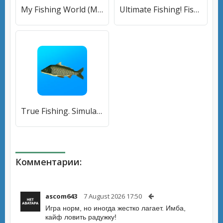
My Fishing World (Мой рыболовный мир) [МОД Mega Pack] APK Android
Ultimate Fishing! Fish Game [МОД Unlocked] APK Android
True Fishing. Simulator [МОД Бесконечные монеты] APK Android
Комментарии:
ascom643
7 August 2026 17:50
Игра норм, но иногда жестко лагает. Имба,
кайф ловить радужку!