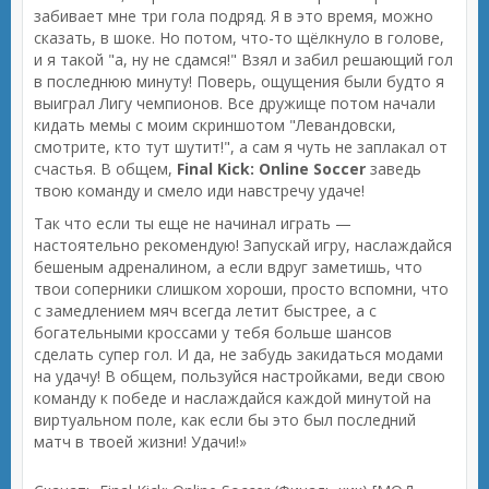
забивает мне три гола подряд. Я в это время, можно
сказать, в шоке. Но потом, что-то щёлкнуло в голове,
и я такой "а, ну не сдамся!" Взял и забил решающий гол
в последнюю минуту! Поверь, ощущения были будто я
выиграл Лигу чемпионов. Все дружище потом начали
кидать мемы с моим скриншотом "Левандовски,
смотрите, кто тут шутит!", а сам я чуть не заплакал от
счастья. В общем,
Final Kick: Online Soccer
заведь
твою команду и смело иди навстречу удаче!
Так что если ты еще не начинал играть —
настоятельно рекомендую! Запускай игру, наслаждайся
бешеным адреналином, а если вдруг заметишь, что
твои соперники слишком хороши, просто вспомни, что
с замедлением мяч всегда летит быстрее, а с
богательными кроссами у тебя больше шансов
сделать супер гол. И да, не забудь закидаться модами
на удачу! В общем, пользуйся настройками, веди свою
команду к победе и наслаждайся каждой минутой на
виртуальном поле, как если бы это был последний
матч в твоей жизни! Удачи!»