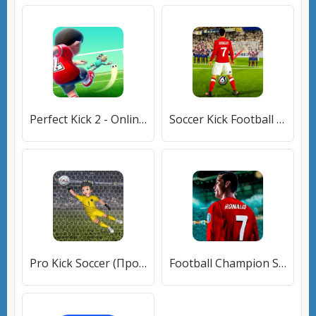
Perfect Kick 2 - Online Soccer (Пэрфект Кик2) [МОД Все открыто] APK Android
Soccer Kick Football Champion [МОД Бесконечные монеты] APK Android
Pro Kick Soccer (Про Кик Сокер) [МОД Mega Pack] APK Android
Football Champion Soccer Kick (Футбольный чемпион удар по мячу) [МОД Все открыто] APK Android