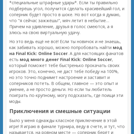
*специальные штрафные удары*. Если ты правильно
подберёшь угол, получится сделать красивейший гол, и
соперник будет просто в шоке. Но вот когда я думаю,
что "я сейчас зажжёшь!", мяч летит в небытие…
Причем на удивление, друзья в голос смеются, а я
злюсь на свою виртуальную удачу.
Но это ведь ещё не всё! Если ты новичок и не знаешь,
как забивать хорошо, можно попробовать найти
мод
на Final Kick: Online Soccer
. А для настоящих фанатов
есть
мод много денег Final Kick: Online Soccer
,
который поможет тебе быстренько прокачать своих
игроков. Это, конечно, не даст тебе победу на 100%,
но это точно поднимет настроение и заставит и
соперников потеть. В общем, главное — это опыт и
умение, а не просто деньги. Но если ты любитель
поиграть по-крупному, могу подсказать, где поищи эти
моды.
Приключения и смешные ситуации
Было у меня однажды классное приключение в этой
игре! Я играю в финале турнира, веду в счете, и тут, что
называется, на ровном месте — соперник берёт и