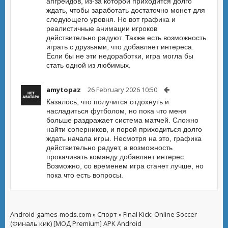
апгрейдов, из-за которой приходится долго
ждать, чтобы заработать достаточно монет для
следующего уровня. Но вот графика и
реалистичные анимации игроков
действительно радуют. Также есть возможность
играть с друзьями, что добавляет интереса.
Если бы не эти недоработки, игра могла бы
стать одной из любимых.
amytopaz
26 February 2026 10:50
Казалось, что получится отдохнуть и
насладиться футболом, но пока что меня
больше раздражает система матчей. Сложно
найти соперников, и порой приходиться долго
ждать начала игры. Несмотря на это, графика
действительно радует, а возможность
прокачивать команду добавляет интерес.
Возможно, со временем игра станет лучше, но
пока что есть вопросы.
Android-games-mods.com
»
Спорт
» Final Kick: Online Soccer
(Финаль кик) [МОД Premium] APK Android