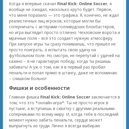
Когда я впервые скачал
Final Kick: Online Soccer
, я
вообще не ожидал, насколько круто будет. Первое,
что меня поразило — это графика. Я, конечно, не ждал
реалистичных лиц игроков, которые могли бы
соперничать с актёрами голливудских блокбастеров,
но игра выглядит просто отлично. Чехловские ворота и
мрачные поля – всё это создает нужную атмосферу.
При запуске игры ты сразу понимаешь, что пришёл не
просто поиграть, а испытать свою удачу на
футбольном поле. Но смотри, не перепутай с удачей на
казино – я не гарантирую победу, когда ты решишь
забивать! А уж о том, как я в первый раз пробил
пенальти и попал прямо в штангу, даже не вспоминаю
– слишком больно!
Фишки и особенности
Главная фишка
Final Kick: Online Soccer
заключается в
том, что это *онлайн-игра*. Ты не просто игрок в
пустыне, а вступаешь в схватку с другими реальными
соперниками по всему миру. И, когда тебе в последний
момент нужно забить пенальти, сердце может
выпрыгнуть из груди. Лично я всегда выбираю