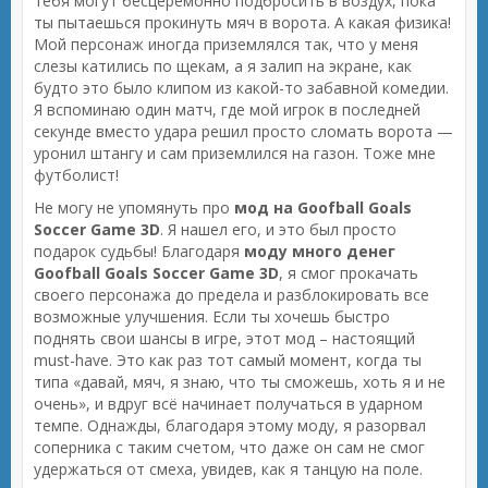
тебя могут бесцеремонно подбросить в воздух, пока
ты пытаешься прокинуть мяч в ворота. А какая физика!
Мой персонаж иногда приземлялся так, что у меня
слезы катились по щекам, а я залип на экране, как
будто это было клипом из какой-то забавной комедии.
Я вспоминаю один матч, где мой игрок в последней
секунде вместо удара решил просто сломать ворота —
уронил штангу и сам приземлился на газон. Тоже мне
футболист!
Не могу не упомянуть про
мод на Goofball Goals
Soccer Game 3D
. Я нашел его, и это был просто
подарок судьбы! Благодаря
моду много денег
Goofball Goals Soccer Game 3D
, я смог прокачать
своего персонажа до предела и разблокировать все
возможные улучшения. Если ты хочешь быстро
поднять свои шансы в игре, этот мод – настоящий
must-have. Это как раз тот самый момент, когда ты
типа «давай, мяч, я знаю, что ты сможешь, хоть я и не
очень», и вдруг всё начинает получаться в ударном
темпе. Однажды, благодаря этому моду, я разорвал
соперника с таким счетом, что даже он сам не смог
удержаться от смеха, увидев, как я танцую на поле.