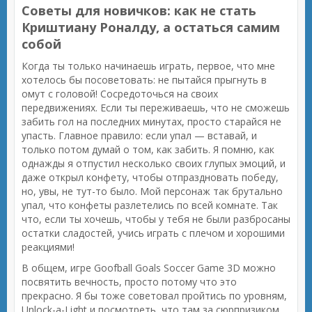
Советы для новичков: как не стать
Криштиану Роналду, а остаться самим
собой
Когда ты только начинаешь играть, первое, что мне
хотелось бы посоветовать: не пытайся прыгнуть в
омут с головой! Сосредоточься на своих
передвижениях. Если ты переживаешь, что не сможешь
забить гол на последних минутах, просто старайся не
упасть. Главное правило: если упал — вставай, и
только потом думай о том, как забить. Я помню, как
однажды я отпустил несколько своих глупых эмоций, и
даже открыл конфету, чтобы отпраздновать победу,
но, увы, не тут-то было. Мой персонаж так брутально
упал, что конфеты разлетелись по всей комнате. Так
что, если ты хочешь, чтобы у тебя не были разбросаны
остатки сладостей, учись играть с плечом и хорошими
реакциями!
В общем, игре Goofball Goals Soccer Game 3D можно
посвятить вечность, просто потому что это
прекрасно. Я бы тоже советовал пройтись по уровням,
Unlock-a-Light и посмотреть, что там за сюрпризиком.