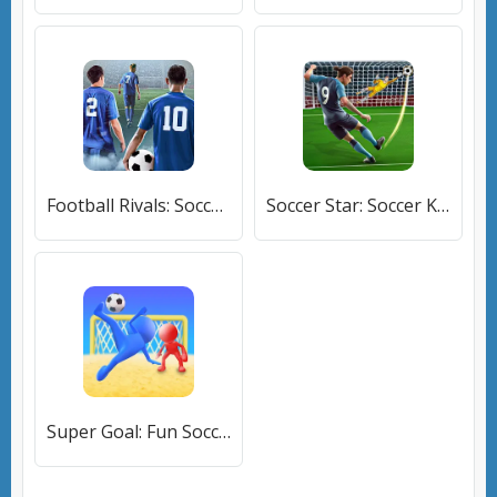
Football Rivals: Soccer Game (Футбольные соперники) [МОД Unlocked] APK Android
Soccer Star: Soccer Kicks Game (окер Стар) [МОД Premium] APK Android
Super Goal: Fun Soccer Game (Супер Гол) [МОД Unlocked] APK Android