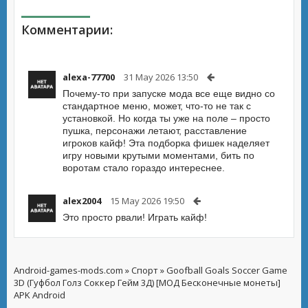
Комментарии:
alexa-77700
31 May 2026 13:50
Почему-то при запуске мода все еще видно со
стандартное меню, может, что-то не так с
установкой. Но когда ты уже на поле – просто
пушка, персонажи летают, расставление
игроков кайф! Эта подборка фишек наделяет
игру новыми крутыми моментами, бить по
воротам стало гораздо интереснее.
alex2004
15 May 2026 19:50
Это просто рвали! Играть кайф!
Android-games-mods.com
»
Спорт
» Goofball Goals Soccer Game
3D (Гуфбол Голз Соккер Гейм 3Д) [МОД Бесконечные монеты]
APK Android