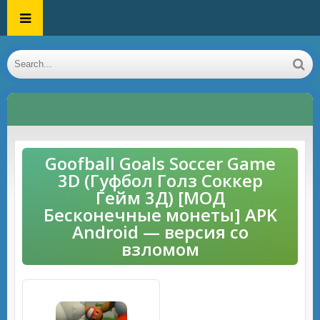
Goofball Goals Soccer Game
3D (Гуфбол Голз Соккер
Гейм 3Д) [МОД
Бесконечные монеты] APK
Android — версия со
взломом