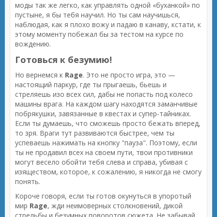
моды так же легко, как управлять одной «буханкой» по
пустыне, я бы тебя научил. Но ты сам научишься,
наблюдая, как я плохо вожу и падаю в канаву, кстати, к
этому моменту побежал бы за тестом на курсе по
вождению.
Готовься к безумию!
Но вернемся к
Rage
. Это не просто игра, это —
настоящий паркур, где ты прыгаешь, бьешь и
стреляешь изо всех сил, дабы не попасть под колесо
машины врага. На каждом шагу находятся заманчивые
побрякушки, завязанные в квестах и супер-тайниках.
Если ты думаешь, что сможешь просто бежать вперед,
то зря. Враги тут развиваются быстрее, чем ты
успеваешь нажимать на кнопку "пауза". Поэтому, если
ты не продавил всех на своем пути, твои противники
могут весело обойти тебя слева и справа, убивая с
изяществом, которое, к сожалению, я никогда не смогу
понять.
Короче говоря, если ты готов окунуться в упоротый
мир
Rage
, жди неимоверных столкновений, дикой
стрельбы и безумных поворотов сюжета. Не забывай,