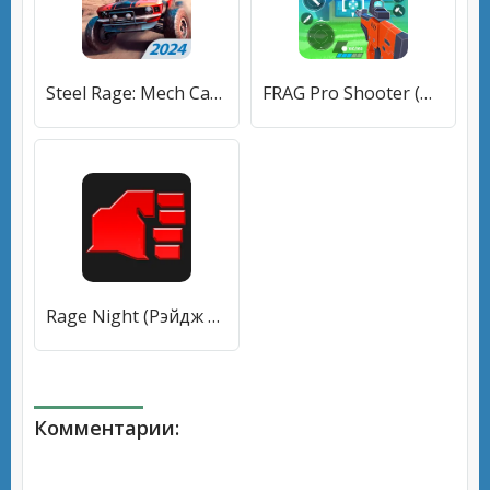
Steel Rage: Mech Cars PvP War (Стил Рейдж) [МОД Много денег] APK Android
FRAG Pro Shooter (ФРАГ Про Шутер) [МОД Unlocked] APK Android
Rage Night (Рэйдж Найт) [МОД Много денег] APK Android
Комментарии: