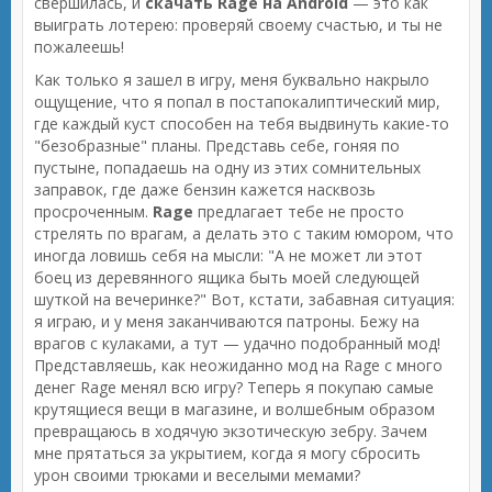
свершилась, и
скачать Rage на Android
— это как
выиграть лотерею: проверяй своему счастью, и ты не
пожалеешь!
Как только я зашел в игру, меня буквально накрыло
ощущение, что я попал в постапокалиптический мир,
где каждый куст способен на тебя выдвинуть какие-то
"безобразные" планы. Представь себе, гоняя по
пустыне, попадаешь на одну из этих сомнительных
заправок, где даже бензин кажется насквозь
просроченным.
Rage
предлагает тебе не просто
стрелять по врагам, а делать это с таким юмором, что
иногда ловишь себя на мысли: "А не может ли этот
боец из деревянного ящика быть моей следующей
шуткой на вечеринке?" Вот, кстати, забавная ситуация:
я играю, и у меня заканчиваются патроны. Бежу на
врагов с кулаками, а тут — удачно подобранный мод!
Представляешь, как неожиданно мод на Rage с много
денег Rage менял всю игру? Теперь я покупаю самые
крутящиеся вещи в магазине, и волшебным образом
превращаюсь в ходячую экзотическую зебру. Зачем
мне прятаться за укрытием, когда я могу сбросить
урон своими трюками и веселыми мемами?