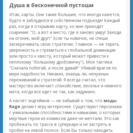
Душа в бесконечной пустоши
Итак, карты. Они такие большие, что иногда кажется,
будто я заблудился в собственном подъезде! Каждый
раз, когда я открываю карту, ко мне приходит
озарение: "О, а вот и место, где я заново умру! Заходи
на огонек, мой друг!" Если ты новичок, не спеши
засекречивать свою стратегию. Главное — не терять
уверенность и стремиться к глобальной доминации
(или просто к квесту, который может привести к
неплохому "большому дробовичку"). Моя тактика:
"Сначала побегай, а после думай!" Убивай врагов по
мере надобности. Никаких, знаешь ли, ненужных
переживаний и стратегий. Я всегда считал, что
мастерство включает спокойствие, веселье и немного
мата, когда все идет не так, как задумано.
А насчет эндгеймов — не забывай о том, что
моды
Rage
делают игру интереснее. Существуют персонажи
с уникальными способностями и навыками, о которых
мертвые герои из комиксов даже не мечтали. Это как
пробежать по трассе в суперкаре и не застрять в
пробке на левой полосе. Если бы только находить