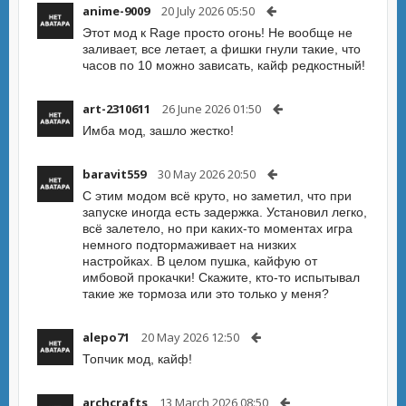
anime-9009
20 July 2026 05:50
Этот мод к Rage просто огонь! Не вообще не
заливает, все летает, а фишки гнули такие, что
часов по 10 можно зависать, кайф редкостный!
art-2310611
26 June 2026 01:50
Имба мод, зашло жестко!
baravit559
30 May 2026 20:50
С этим модом всё круто, но заметил, что при
запуске иногда есть задержка. Установил легко,
всё залетело, но при каких-то моментах игра
немного подтормаживает на низких
настройках. В целом пушка, кайфую от
имбовой прокачки! Скажите, кто-то испытывал
такие же тормоза или это только у меня?
alepo71
20 May 2026 12:50
Топчик мод, кайф!
archcrafts
13 March 2026 08:50