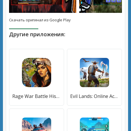
Скачать оригинал из Google Play
Другие приложения:
Rage War Battle History (Рэйдж Вар) [МОД Меню] APK Android
Evil Lands: Online Action RPG (Ивил Лендс) [МОД Unlocked] APK Android