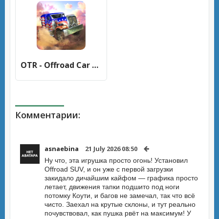
OTR - Offroad Car Driving Game (ОТР) [МОД Mega Pack] APK Android
Комментарии:
asnaebina
21 July 2026 08:50
Ну что, эта игрушка просто огонь! Установил
Offroad SUV, и он уже с первой загрузки
закидало дичайшим кайфом — графика просто
летает, движения тапки подшито под ноги
потомку Коути, и багов не замечал, так что всё
чисто. Заехал на крутые склоны, и тут реально
почувствовал, как пушка рвёт на максимум! У