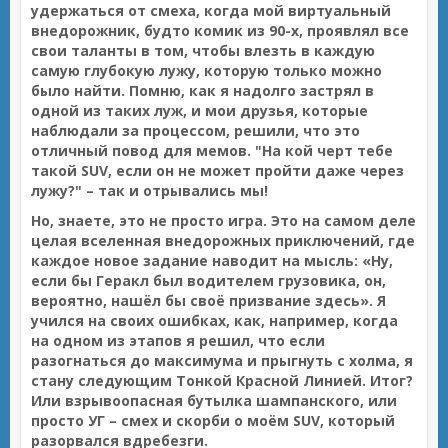
удержаться от смеха, когда мой виртуальный
внедорожник, будто комик из 90-х, проявлял все
свои таланты в том, чтобы влезть в каждую
самую глубокую лужу, которую только можно
было найти. Помню, как я надолго застрял в
одной из таких луж, и мои друзья, которые
наблюдали за процессом, решили, что это
отличный повод для мемов. "На кой черт тебе
такой SUV, если он не может пройти даже через
лужу?" – так и отрывались мы!
Но, знаете, это не просто игра. Это на самом деле
целая вселенная внедорожных приключений, где
каждое новое задание наводит на мысль: «Ну,
если бы Геракл был водителем грузовика, он,
вероятно, нашёл бы своё призвание здесь». Я
учился на своих ошибках, как, например, когда
на одном из этапов я решил, что если
разогнаться до максимума и прыгнуть с холма, я
стану следующим Тонкой Красной Линией. Итог?
Или взрывоопасная бутылка шампанского, или
просто УГ – смех и скорби о моём SUV, который
разорвался вдребезги.