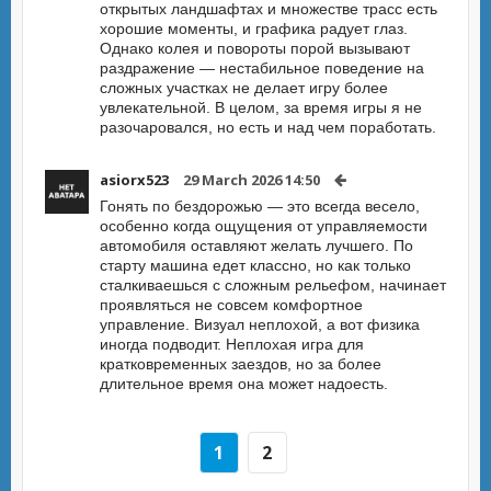
открытых ландшафтах и множестве трасс есть
хорошие моменты, и графика радует глаз.
Однако колея и повороты порой вызывают
раздражение — нестабильное поведение на
сложных участках не делает игру более
увлекательной. В целом, за время игры я не
разочаровался, но есть и над чем поработать.
asiorx523
29 March 2026 14:50
Гонять по бездорожью — это всегда весело,
особенно когда ощущения от управляемости
автомобиля оставляют желать лучшего. По
старту машина едет классно, но как только
сталкиваешься с сложным рельефом, начинает
проявляться не совсем комфортное
управление. Визуал неплохой, а вот физика
иногда подводит. Неплохая игра для
кратковременных заездов, но за более
длительное время она может надоесть.
1
2