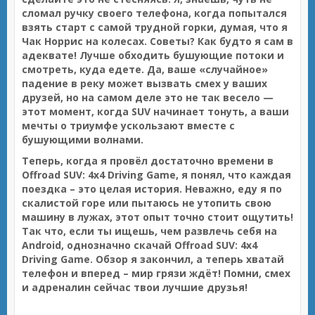
сломал ручку своего телефона, когда попытался
взять старт с самой трудной горки, думая, что я
Чак Норрис на колесах. Советы? Как будто я сам в
адеквате! Лучше обходить бушующие потоки и
смотреть, куда едете. Да, ваше «случайное»
падение в реку может вызвать смех у ваших
друзей, но на самом деле это не так весело —
этот момент, когда SUV начинает тонуть, а ваши
мечты о триумфе ускользают вместе с
бушующими волнами.
Теперь, когда я провёл достаточно времени в
Offroad SUV: 4x4 Driving Game
, я понял, что каждая
поездка – это целая история. Неважно, еду я по
скалистой горе или пытаюсь не утопить свою
машину в лужах, этот опыт точно стоит ощутить!
Так что, если ты ищешь, чем развлечь себя на
Android, однозначно скачай
Offroad SUV: 4x4
Driving Game.
Обзор я закончил, а теперь хватай
телефон и вперед – мир грязи ждёт! Помни, смех
и адреналин сейчас твои лучшие друзья!