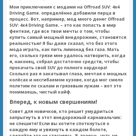
Мои приключения с
модами на Offroad SUV: 4x4
Driving Game.
определённо добавили перца в
процесс. Вот, например,
мод много денег Offroad
SUV: 4x4 Driving Game.
– это как попасть в мир
фентези, где все твои мечты о том, чтобы
купить самый мощный внедорожник, становятся
реальностью! Я бы даже сказал, что без этого
мода играть, как пить лимонад без газа. Мать
его, сколько грязи мне удалось натворить, когда
я, наконец, собрал достаточно средств, чтобы
прокачать свой SUV до полного хардкора!
Сколько раз я закатывал глаза, мечтая о мощных
колёсах и несгибаемом кузове, когда мог смело
полетим по скалам и грязевым лужам – вот это
понимаешь, чистый кайф.
Вперед, к новым свершениям!
Совет для новичков, кто решит умудриться
запрыгнуть в этот внедорожный карнавальчик:
не спешите! Если вы хотите споткнуться о
каждую яму и увязнуть в каждом болоте,
сделайте это не стесняясь. Я, знаешь, чуть не