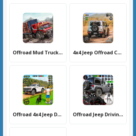
Offroad Mud Truck Driving Sim [МОД Меню] APK Android
4x4 Jeep Offroad Car Driving (Джип Оффроуд Автомобиль Вождения) [МОД Много денег] APK Android
Offroad 4x4 Jeep Driving Game [МОД Mega Pack] APK Android
Offroad Jeep Driving & Parking [МОД Mega Pack] APK Android