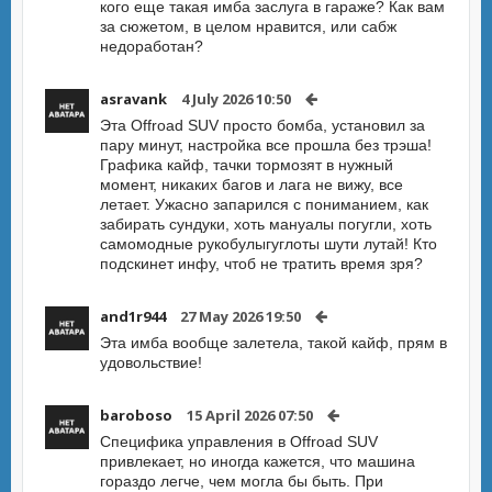
кого еще такая имба заслуга в гараже? Как вам
за сюжетом, в целом нравится, или сабж
недоработан?
asravank
4 July 2026 10:50
Эта Offroad SUV просто бомба, установил за
пару минут, настройка все прошла без трэша!
Графика кайф, тачки тормозят в нужный
момент, никаких багов и лага не вижу, все
летает. Ужасно запарился с пониманием, как
забирать сундуки, хоть мануалы погугли, хоть
самомодные рукобулыгуглоты шути лутай! Кто
подскинет инфу, чтоб не тратить время зря?
and1r944
27 May 2026 19:50
Эта имба вообще залетела, такой кайф, прям в
удовольствие!
baroboso
15 April 2026 07:50
Специфика управления в Offroad SUV
привлекает, но иногда кажется, что машина
гораздо легче, чем могла бы быть. При