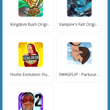
Kingdom Rush Origins TD (Кингдом Раш Ориджинс) [МОД Меню] APK Android
Vampire's Fall: Origins RPG [МОД Бесконечные монеты] APK Android
Homo Evolution: Human Origins (Хомо Эволюция) [МОД Unlocked] APK Android
SWAGFLIP - Parkour Origins (СВАГФЛИП) [МОД Бесконечные монеты] APK Android