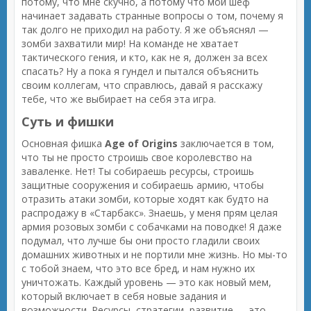
потому, что мне скучно, а потому что мой шеф
начинает задавать странные вопросы о том, почему я
так долго не приходил на работу. Я же объяснял —
зомби захватили мир! На команде не хватает
тактического гения, и кто, как не я, должен за всех
спасать? Ну а пока я гундел и пытался объяснить
своим коллегам, что справлюсь, давай я расскажу
тебе, что же выбирает на себя эта игра.
Суть и фишки
Основная фишка
Age of Origins
заключается в том,
что ты не просто строишь свое королевство на
заваленке. Нет! Ты собираешь ресурсы, строишь
защитные сооружения и собираешь армию, чтобы
отразить атаки зомби, которые ходят как будто на
распродажу в «Старбакс». Знаешь, у меня прям целая
армия розовых зомби с собачками на поводке! Я даже
подумал, что лучше бы они просто гладили своих
домашних животных и не портили мне жизнь. Но мы-то
с тобой знаем, что это все бред, и нам нужно их
уничтожать. Каждый уровень — это как новый мем,
который включает в себя новые задания и
возможности. Ресурсы, стратегии, развитие — это