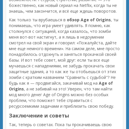
божественно, как новый сериал на Netflix, когда ты не
знаешь, чем закончится, и всё еще ждешь поворотов.
Как только ты врубаешься в
обзор Age of Origins
, ты
понимаешь, что игра умеет удивлять. Я помню, как
столкнулся с ситуацией, когда казалось, что зомби
меня вот-вот настигнут, а я лишь в недоумении
смотрел на свой экран и говорил: «Пожалуйста, дайте
мне еще немного времени». На самом деле, мне просто
понадобилось отдохнуть и заняться прокачкой своей
базы. И вот тебе совет, мой друг: если ты все еще
мучаешься с нападениями, не забудь прокачать свои
защитные здания, а то как же ты отобьешься от этих
зомби с кратким названием "Сравнить с судьбой"? Не
будь как я — продвигайся, закачивай мод на
Age of
Origins
, а не забивай на это! Уверен, что там найти
мод много денег Age of Origins можно без особых
проблем, что поможет тебе справиться с
ресурсоемкими задачами и приблизить свою победу.
Заключение и советы
Так, теперь о советах. Пока ты прокачиваешь свою