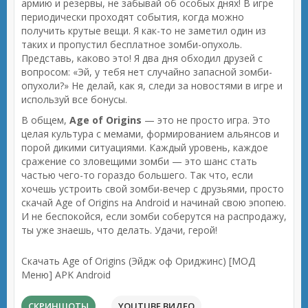
армию и резервы, не забывай об особых днях! В игре
периодически проходят события, когда можно
получить крутые вещи. Я как-то не заметил один из
таких и пропустил бесплатное зомби-опухоль.
Представь, каково это! Я два дня обходил друзей с
вопросом: «Эй, у тебя нет случайно запасной зомби-
опухоли?» Не делай, как я, следи за новостями в игре и
используй все бонусы.
В общем,
Age of Origins
— это не просто игра. Это
целая культура с мемами, формированием альянсов и
порой дикими ситуациями. Каждый уровень, каждое
сражение со зловещими зомби — это шанс стать
частью чего-то гораздо большего. Так что, если
хочешь устроить свой зомби-вечер с друзьями, просто
скачай Age of Origins на Android и начинай свою эпопею.
И не беспокойся, если зомби соберутся на распродажу,
ты уже знаешь, что делать. Удачи, герой!
Скачать Age of Origins (Эйдж оф Ориджинс) [МОД
Меню] APK Android
СКРИНШОТЫ
YOUTUBE ВИДЕО