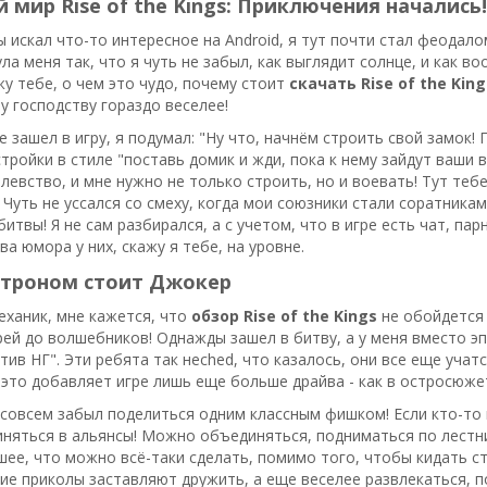
мир Rise of the Kings: Приключения начались!
ы искал что-то интересное на Android, я тут почти стал феодало
ула меня так, что я чуть не забыл, как выглядит солнце, и как 
жу тебе, о чем это чудо, почему стоит
скачать Rise of the King
у господству гораздо веселее!
е зашел в игру, я подумал: "Ну что, начнём строить свой замок!
стройки в стиле "поставь домик и жди, пока к нему зайдут ваши
левство, и мне нужно не только строить, но и воевать! Тут тебе
 Чуть не уссался со смеху, когда мои союзники стали соратникам
битвы! Я не сам разбирался, а с учетом, что в игре есть чат, п
ва юмора у них, скажу я тебе, на уровне.
 троном стоит Джокер
еханик, мне кажется, что
обзор Rise of the Kings
не обойдется 
рей до волшебников! Однажды зашел в битву, а у меня вместо 
тив НГ". Эти ребята так неched, что казалось, они все еще учат
 это добавляет игре лишь еще больше драйва - как в остросюже
 совсем забыл поделиться одним классным фишком! Если кто-то 
яться в альянсы! Можно объединяться, подниматься по лестниц
шее, что можно всё-таки сделать, помимо того, чтобы кидать ст
кие приколы заставляют дружить, а еще веселее развлекаться, п