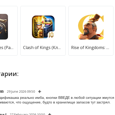
Rise of Castles (Райз Оф Эмпайрс) [МОД Premium] APK Android
Clash of Kings (Клаш оф Кингс) [МОД Бесконечные монеты] APK Android
Rise of Kingdoms: Lost Crusade (Райз оф Кингдомс) [МОД Premium] APK Android
арии:
85
29 June 2026 09:50
дификашка реально имба, кнопки ВВЕДЕ в любой ситуации жмутся к
иваются, что ощущение, будто в хранилище запасов тут застрял.
na-l
27 February 2026 10:50