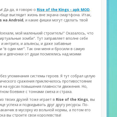
м! Да-да, я говорю о
Rise of the Kings - apk MOD
.
вообще выглядит жизнь вне экрана смартфона. Итак,
s на Android
, и какие фишки могут сделать твой
 Поехали, мой маленький строитель!" Оказалось, что
 виртуальные зомби". Тут заправляет вполне себе
 и интриги, и альянсы, и даже забавные
и “в один миг”. Так они меня и бросили в самую
арни и девчонки от души посмеялись над моими
без упоминания системы героев. Я тут собрал целую
эпического сражения приключилось противостояние
ся на курсах повышения плавности движения. Но,
тном боевике с тоннами смеха и страха.
из твоих друзей тоже играет в
Rise of the Kings
, вы
е успеха и подкидывать друг другу ресурсы. По-
аканчик в мусорку из вольной нормы, а потом его
ока вы строите свои королевства!