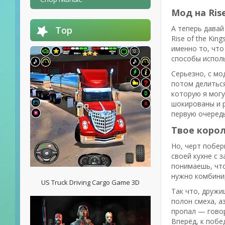
Мод на Rise
А теперь давай
Top
Rise of the Ki
именно то, что
способы исполь
Серьезно, с мо
потом делиться
которую я могу
шокированы и р
первую очередь
Твое корол
Но, черт побер
своей кухне с 
понимаешь, что
нужно комбинир
US Truck Driving Cargo Game 3D
Так что, дружи
полон смеха, а
пропал — говор
Вперёд, к побе