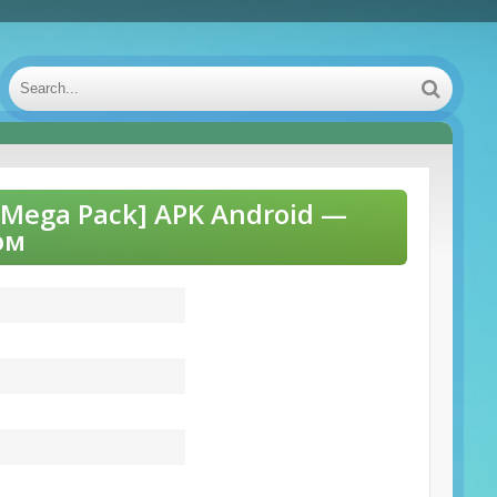
Д Mega Pack] APK Android —
ом