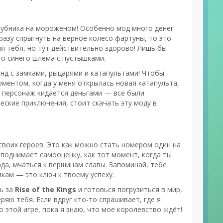
 клубника на мороженом! Особенно мод много денег
сразу спрыгнуть на верное колесо фартуны, то это
я тебя, но тут действительно здорово! Лишь бы
о синего шлема с пустышками.
нд с замками, рыцарями и катапультами! Чтобы
моментом, когда у меня открылась новая катапульта,
е персонаж кидается деньгами — все были
еские приключения, стоит скачать эту моду в
 своих героев. Это как можно стать номером один на
 поднимает самооценку, как тот момент, когда ты
ада, мчаться к вершинам славы. Запоминай, тебе
кам — это ключ к твоему успеху.
ь за
Rise of the Kings
и готовься погрузиться в мир,
ряю тебя. Если вдруг кто-то спрашивает, где я
 этой игре, пока я знаю, что мое королевство ждёт!