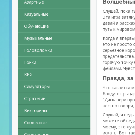
Волшебный 
Азартные
Слушай, пока т
Казуальные
Эта игра затян
давай я расска
Обучающие
путь к мировом
Музыкальные
Когда я впервы
это не просто 
Головоломки
серьезное коро
предательства.
Гонки
горячую точку 
фейлами. Чувст
RPG
Правда, за
Симуляторы
Что касается м
банду: от рыца
Стратегии
"Дискавери про
честно говоря,
Викторины
Слушай, я ведь
можете объедин
Словесные
моему, это луч
искать. Вот та
Спортивные