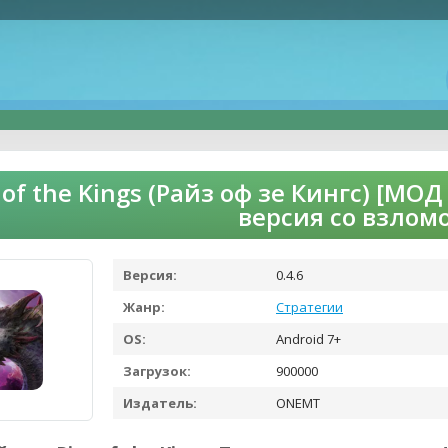
 of the Kings (Райз оф зе Кингс) [МО
версия со взлом
Версия:
0.4.6
Жанр:
Стратегии
OS:
Android 7+
Загрузок:
900000
Издатель:
ONEMT