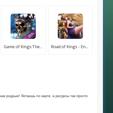
Game of Kings:The Blood Throne (Гейм оф Кингс) [МОД Premium] APK Android
Road of Kings - Endless Glory (Роуд оф Кингс) [МОД Меню] APK Android
ак родные! Летаешь по карте, а ресурсы так просто