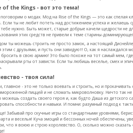
 of the Kings - вот это тема!
 поговорим о модах. Мод на Rise of the Kings — это как спелая
ngs. Если ты не любит потеть над достижением успеха и желаешь 
 тебе нужно. Быть может, старые добрые качели щедрости не дл
зования этих средств не привели к теме старины-доминирующег
дом ты можешь строить не просто замок, а настоящий Диснейле
 этим с друзьями, и пусть они завидуют! О, как я наслаждался 
 бросить в свою армию! Это было похоже на тот самый мем, гд
аскрывали рты от зависти. Если ты любишь веселье, смех и эпич
.
евство - твоя сила!
и, главное - это не только воевать и строить, но и прокачивать
замороженной пиццей и не сломать микроволновку. Ничто так не
 можешь создать своего героя и, как будто Даша из детского с
овать способности и навыки. И помни: разумный подход к такти
ще! Забывай про скучные игры со стандартными уровнями, берис
зарта и веселья! Куча эмоций и бессонных ночей обеспечены, уве
и, что я воюю и строю королевство. О, сколько можно сказать о
де!