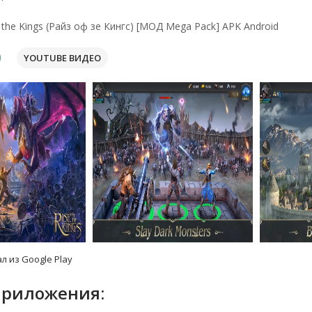
 the Kings (Райз оф зе Кингс) [МОД Mega Pack] APK Android
YOUTUBE ВИДЕО
л из Google Play
приложения: