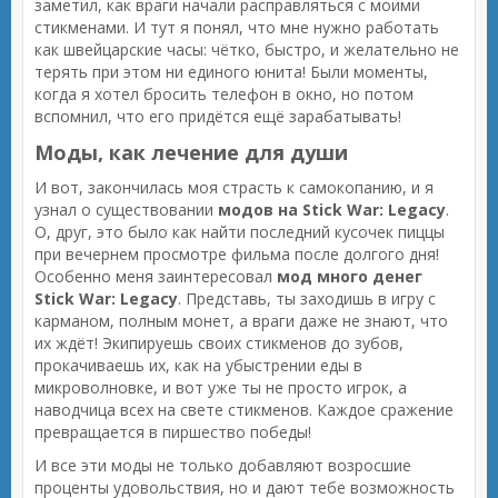
заметил, как враги начали расправляться с моими
стикменами. И тут я понял, что мне нужно работать
как швейцарские часы: чётко, быстро, и желательно не
терять при этом ни единого юнита! Были моменты,
когда я хотел бросить телефон в окно, но потом
вспомнил, что его придётся ещё зарабатывать!
Моды, как лечение для души
И вот, закончилась моя страсть к самокопанию, и я
узнал о существовании
модов на Stick War: Legacy
.
О, друг, это было как найти последний кусочек пиццы
при вечернем просмотре фильма после долгого дня!
Особенно меня заинтересовал
мод много денег
Stick War: Legacy
. Представь, ты заходишь в игру с
карманом, полным монет, а враги даже не знают, что
их ждёт! Экипируешь своих стикменов до зубов,
прокачиваешь их, как на убыстрении еды в
микроволновке, и вот уже ты не просто игрок, а
наводчица всех на свете стикменов. Каждое сражение
превращается в пиршество победы!
И все эти моды не только добавляют возросшие
проценты удовольствия, но и дают тебе возможность