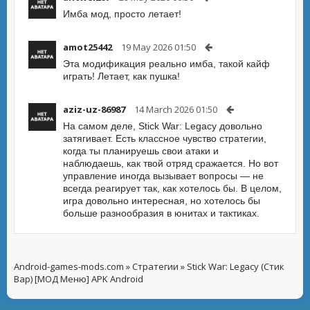
Имба мод, просто летает!
amot25442
19 May 2026 01:50
Эта модификация реально имба, такой кайф
играть! Летает, как пушка!
aziz-uz-86987
14 March 2026 01:50
На самом деле, Stick War: Legacy довольно
затягивает. Есть классное чувство стратегии,
когда ты планируешь свои атаки и
наблюдаешь, как твой отряд сражается. Но вот
управление иногда вызывает вопросы — не
всегда реагирует так, как хотелось бы. В целом,
игра довольно интересная, но хотелось бы
больше разнообразия в юнитах и тактиках.
Android-games-mods.com
»
Стратегии
» Stick War: Legacy (Стик
Вар) [МОД Меню] APK Android