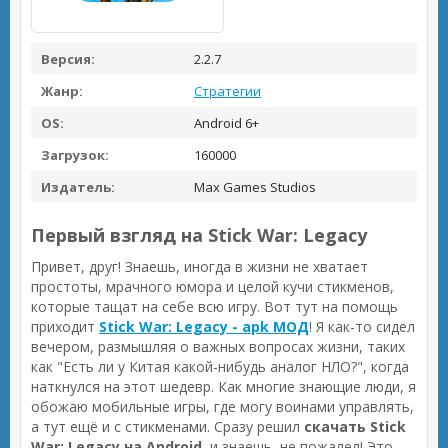
Версия:
2.2.7
Жанр:
Стратегии
OS:
Android 6+
Загрузок:
160000
Издатель:
Max Games Studios
Первый взгляд на Stick War: Legacy
Привет, друг! Знаешь, иногда в жизни не хватает
простоты, мрачного юмора и целой кучи стикменов,
которые тащат на себе всю игру. Вот тут на помощь
приходит
Stick War: Legacy - apk МОД
! Я как-то сидел
вечером, размышляя о важных вопросах жизни, таких
как "Есть ли у Китая какой-нибудь аналог НЛО?", когда
наткнулся на этот шедевр. Как многие знающие люди, я
обожаю мобильные игры, где могу воинами управлять,
а тут ещё и с стикменами. Сразу решил
скачать Stick
War: Legacy на Android
, и знаешь, не пожалел! Это