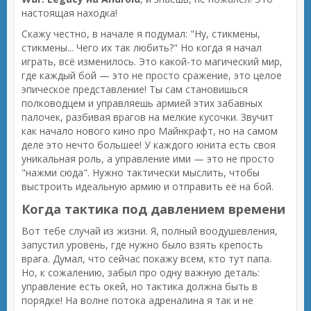
настоящая находка!
Скажу честно, в начале я подумал: "Ну, стикмены,
стикмены... Чего их так любить?" Но когда я начал
играть, всё изменилось. Это какой-то магический мир,
где каждый бой — это не просто сражение, это целое
эпическое представление! Ты сам становишься
полководцем и управляешь армией этих забавных
палочек, разбивая врагов на мелкие кусочки. Звучит
как начало нового кино про Майнкрафт, но на самом
деле это нечто большее! У каждого юнита есть своя
уникальная роль, а управление ими — это не просто
"нажми сюда". Нужно тактически мыслить, чтобы
выстроить идеальную армию и отправить её на бой.
Когда тактика под давлением времени
Вот тебе случай из жизни. Я, полный воодушевления,
запустил уровень, где нужно было взять крепость
врага. Думал, что сейчас покажу всем, кто тут папа.
Но, к сожалению, забыл про одну важную деталь:
управление есть окей, но тактика должна быть в
порядке! На волне потока адреналина я так и не