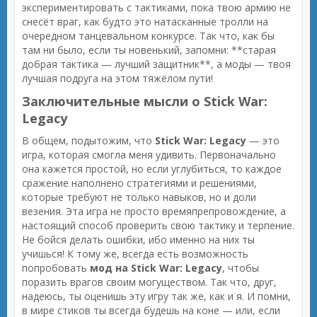
экспериментировать с тактиками, пока твою армию не
снесёт враг, как будто это натасканные тролли на
очередном танцевальном конкурсе. Так что, как бы
там ни было, если ты новенький, запомни: **старая
добрая тактика — лучший защитник**, а моды — твоя
лучшая подруга на этом тяжёлом пути!
Заключительные мысли о Stick War:
Legacy
В общем, подытожим, что
Stick War: Legacy
— это
игра, которая смогла меня удивить. Первоначально
она кажется простой, но если углубиться, то каждое
сражение наполнено стратегиями и решениями,
которые требуют не только навыков, но и доли
везения. Эта игра не просто времяпрепровождение, а
настоящий способ проверить свою тактику и терпение.
Не бойся делать ошибки, ибо именно на них ты
учишься! К тому же, всегда есть возможность
попробовать
мод на Stick War: Legacy
, чтобы
поразить врагов своим могуществом. Так что, друг,
надеюсь, ты оценишь эту игру так же, как и я. И помни,
в мире стиков ты всегда будешь на коне — или, если