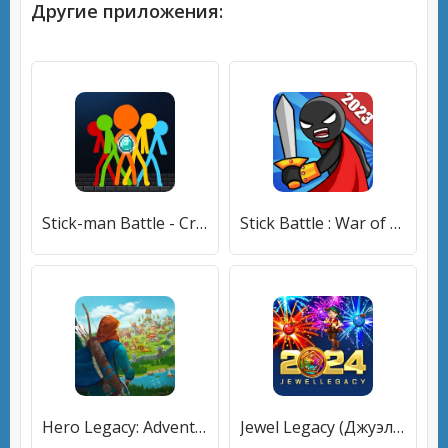
Другие приложения:
Stick-man Battle - Craft World [МОД Бесконечные монеты] APK Android
Stick Battle : War of Stick (Стикман вар) [МОД Premium] APK Android
Hero Legacy: Adventure RPG (Хиро Легаси) [МОД Mega Pack] APK Android
Jewel Legacy (Джуэл Легаси) [МОД Premium] APK Android