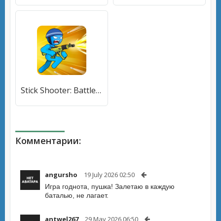
Stick Shooter: Battle Game (Стик Шутер) [МОД Unlocked] APK Android
Комментарии:
angursho
19 July 2026 02:50
Игра годнота, пушка! Залетаю в каждую
баталью, не лагает.
antwel267
29 May 2026 06:50