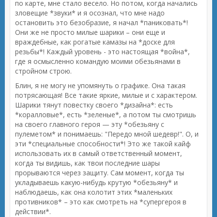
по карте, мне стало весело. Но потом, когда начались
зловещие *звуки* и я осознал, что мне надо
остановить это безобразие, я начал *паниковать*!
Они же не просто милые шарики – они еще и
враждебные, как рогатые камазы на *доске для
резьбы*! Каждый уровень - это настоящая *война*,
где я осмысленно командую моими обезьянами в
стройном строю.
Блин, я не могу не упомянуть о графике. Она такая
потрясающая! Все такие яркие, милые и с характером.
Шарики тянут повестку своего *дизайна*: есть
*коралловые*, есть *зеленые*, а потом ты смотришь
на своего главного героя — эту *обезьяну с
пулеметом* и понимаешь: "Передо мной шедевр!". О, и
эти *специальные способности*! Это же такой кайф
использовать их в самый ответственный момент,
когда ты видишь, как твои последние шары
прорываются через защиту. Сам момент, когда ты
укладываешь какую-нибудь крутую *обезьяну* и
наблюдаешь, как она колотит этих *маленьких
противников* – это как смотреть на *супергероя в
действии*.