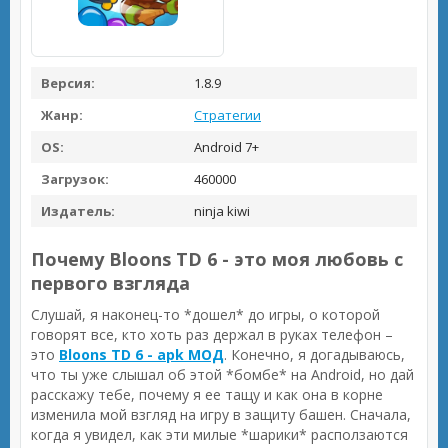
Версия:
1.8.9
Жанр:
Стратегии
OS:
Android 7+
Загрузок:
460000
Издатель:
ninja kiwi
Почему Bloons TD 6 - это моя любовь с
первого взгляда
Слушай, я наконец-то *дошел* до игры, о которой
говорят все, кто хоть раз держал в руках телефон –
это
Bloons TD 6 - apk МОД
. Конечно, я догадываюсь,
что ты уже слышал об этой *бомбе* на Android, но дай
расскажу тебе, почему я ее тащу и как она в корне
изменила мой взгляд на игру в защиту башен. Сначала,
когда я увидел, как эти милые *шарики* расползаются