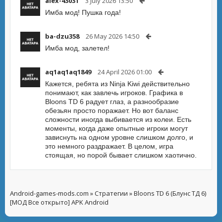
alex-43031
3 July 2026 13:50
Имба мод! Пушка года!
ba-dzu358
26 May 2026 14:50
Имба мод, залетел!
aq1aq1aq1849
24 April 2026 01:00
Кажется, ребята из Ninja Kiwi действительно
понимают, как завлечь игроков. Графика в
Bloons TD 6 радует глаз, а разнообразие
обезьян просто поражает. Но вот баланс
сложности иногда выбивается из колеи. Есть
моменты, когда даже опытные игроки могут
зависнуть на одном уровне слишком долго, и
это немного раздражает. В целом, игра
стоящая, но порой бывает слишком хаотично.
Android-games-mods.com
»
Стратегии
» Bloons TD 6 (Блунс ТД 6)
[МОД Все открыто] APK Android