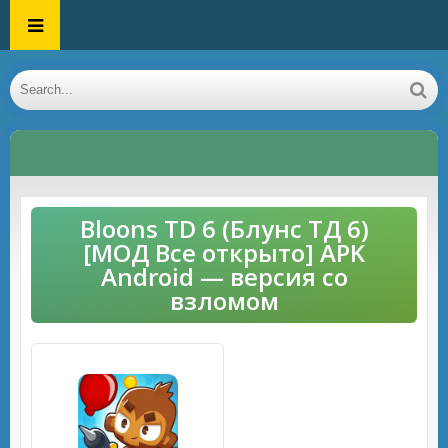
Bloons TD 6 (Блунс ТД 6)
[МОД Все открыто] APK
Android — версия со
взломом