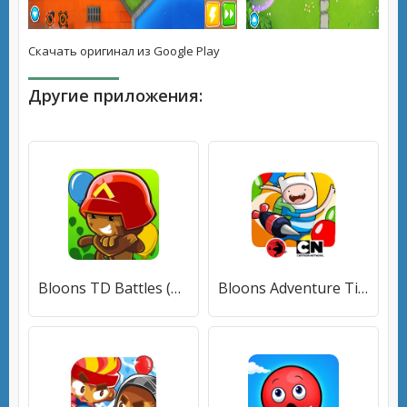
Скачать оригинал из Google Play
Другие приложения:
Bloons TD Battles (Блунс ТД Батлз) [МОД Все открыто] APK Android
Bloons Adventure Time TD (Блунс Приключения Времени ТД) [МОД Много денег] APK Android