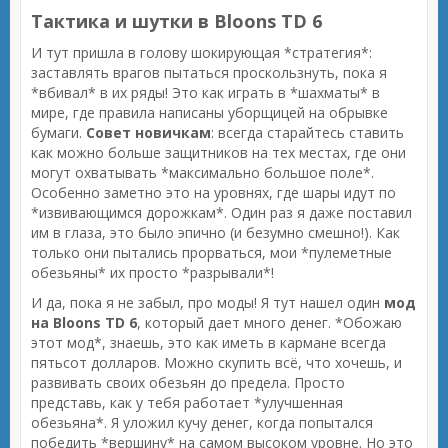
Тактика и шутки в Bloons TD 6
И тут пришла в голову шокирующая *стратегия*:
заставлять врагов пытаться проскользнуть, пока я
*вбивал* в их ряды! Это как играть в *шахматы* в
мире, где правила написаны уборщицей на обрывке
бумаги.
Совет новичкам
: всегда старайтесь ставить
как можно больше защитников на тех местах, где они
могут охватывать *максимально большое поле*.
Особенно заметно это на уровнях, где шары идут по
*извивающимся дорожкам*. Один раз я даже поставил
им в глаза, это было эпично (и безумно смешно!). Как
только они пытались прорваться, мои *пулеметные
обезьяны* их просто *разрывали*!
И да, пока я не забыл, про моды! Я тут нашел один
мод
на Bloons TD 6
, который дает много денег. *Обожаю
этот мод*, знаешь, это как иметь в кармане всегда
пятьсот долларов. Можно скупить всё, что хочешь, и
развивать своих обезьян до предела. Просто
представь, как у тебя работает *улучшенная
обезьяна*. Я уложил кучу денег, когда попытался
победить *вершину* на самом высоком уровне. Но это