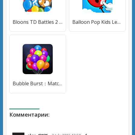
Bloons TD Battles 2 (Блунс ТД Батлс 2) [МОД Бесконечные монеты] APK Android
Balloon Pop Kids Learning Game [МОД Все открыто] APK Android
Bubble Burst：Match 3D [МОД Бесконечные монеты] APK Android
Комментарии: