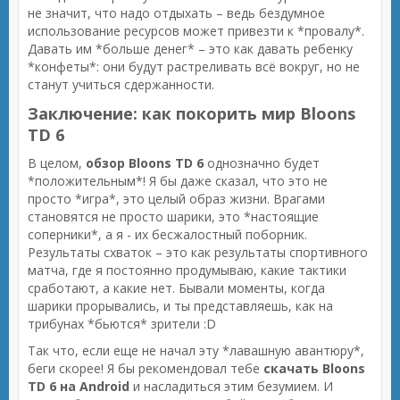
не значит, что надо отдыхать – ведь бездумное
использование ресурсов может привезти к *провалу*.
Давать им *больше денег* – это как давать ребенку
*конфеты*: они будут растреливать всё вокруг, но не
станут учиться сдержанности.
Заключение: как покорить мир Bloons
TD 6
В целом,
обзор Bloons TD 6
однозначно будет
*положительным*! Я бы даже сказал, что это не
просто *игра*, это целый образ жизни. Врагами
становятся не просто шарики, это *настоящие
соперники*, а я - их бесжалостный поборник.
Результаты схваток – это как результаты спортивного
матча, где я постоянно продумываю, какие тактики
сработают, а какие нет. Бывали моменты, когда
шарики прорывались, и ты представляешь, как на
трибунах *бьются* зрители :D
Так что, если еще не начал эту *лавашную авантюру*,
беги скорее! Я бы рекомендовал тебе
скачать Bloons
TD 6 на Android
и насладиться этим безумием. И