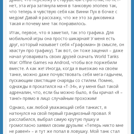
нет, эта игра затянула меня в танковую эпопею так,
что теперь я чувствую себя как Винни Пух в бочке с
медом! Давай я расскажу, что же это за диковинка
такая и почему мне так понравилось.
Итак, первое, что я заметил, так это графика. Для
мобильной игры она просто шикарная! У меня есть
друг, который называет себя «Графоман» (в смысле, он
хвастун про графику). Так вот, он тоже заценил – даже
начал уговаривать своих друзей скачать World Tanks
War: Offline Games на Android, чтобы все поржебили
вместе. А как же! Иногда, когда я выезжаю на своём
танке, можно даже почувствовать себя мега-гадычем,
пускающим свистящие снаряды со стилем. Помню,
однажды я прокатился на «Т-34», и у меня был такой
адреналин, что, если бы можно было, я бы кричал «Я –
танк!» прямо в лицо случайным прохожим!
Однако, как любой уважающий себя танкист, я
наткнулся на свой первый грандиозный провал. Я
расслабился, выбрал самую крутую пушку и
громогласно заявил своим друзьям: «Теперь никто мне
не равен!» – и тут же попал в ловушку. Мой танк стал