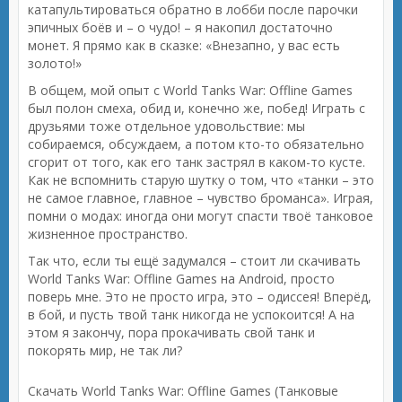
катапультироваться обратно в лобби после парочки
эпичных боёв и – о чудо! – я накопил достаточно
монет. Я прямо как в сказке: «Внезапно, у вас есть
золото!»
В общем, мой опыт с World Tanks War: Offline Games
был полон смеха, обид и, конечно же, побед! Играть с
друзьями тоже отдельное удовольствие: мы
собираемся, обсуждаем, а потом кто-то обязательно
сгорит от того, как его танк застрял в каком-то кусте.
Как не вспомнить старую шутку о том, что «танки – это
не самое главное, главное – чувство броманса». Играя,
помни о модах: иногда они могут спасти твоё танковое
жизненное пространство.
Так что, если ты ещё задумался – стоит ли скачивать
World Tanks War: Offline Games на Android, просто
поверь мне. Это не просто игра, это – одиссея! Вперёд,
в бой, и пусть твой танк никогда не успокоится! А на
этом я закончу, пора прокачивать свой танк и
покорять мир, не так ли?
Скачать World Tanks War: Offline Games (Танковые