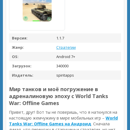
Версия:
1.1.7
Жанр:
Стратегии
OS:
Android 7+
Загрузок:
340000
Издатель:
spiritapps
Мир танков и моё погружение в
адреналиновую эпоху с World Tanks
War: Offline Games
Привет, друг! Вот ты не поверишь, что я наткнулся на
настоящую жемчужину в мире мобильных игр –
World
Tanks War: Offline Games на Андроид
. Сначала
думал, что перехожу в старушечьи стратегии, но нет-