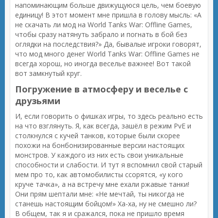
напоминающим больше движущуюся цель, чем боевую
единицу! В этот момент мне пришла в голову мысль: «А
не скачать ли мод на World Tanks War: Offline Games,
чтобы сразу натянуть забрало и погнать в бой без
оглядки на последствия?» Да, бывалые игроки говорят,
что мод много денег World Tanks War: Offline Games не
всегда хорош, но иногда веселье важнее! Вот такой
вот замкнутый круг.
Погружение в атмосферу и веселье с
друзьями
И, если говорить о фишках игры, то здесь реально есть
на что взглянуть. Я, как всегда, зашёл в режим PvE и
столкнулся с кучей танков, которые были скорее
похожи на бонбонизированные версии настоящих
монстров. У каждого из них есть свои уникальные
способности и слабости. И тут я вспомнил свой старый
мем про то, как автомобилисты ссорятся, «у кого
круче тачка», а на встречу мне ехали ржавые танки!
Они прям шептали мне: «Не мечтай, ты никогда не
станешь настоящим бойцом!» Ха-ха, ну не смешно ли?
В общем, так я и сражался, пока не пришло время