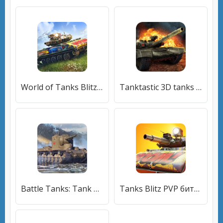
World of Tanks Blitz (Ворлд оф Танкс Блиц ПВП) [МОД Меню] APK Android
Tanktastic 3D tanks (Танктастик 3D танки) [МОД Бесконечные монеты] APK Android
Battle Tanks: Tank Games WW2 (Бэтл Тэнкс) [МОД Premium] APK Android
Tanks Blitz PVP битвы (Танки Блиц ПВП) [МОД Меню] APK Android