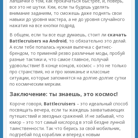
лапшички о том, как прокачаться быстрее, и, поверь,
все это не шутки. Кхм, если ты будешь уделять
внимание заданиям, то сможешь даже поднять свои
навыки до уровня мастера, а не до уровня случайного
нажатия на все кнопки подряд.
В общем, если ты все еще думаешь, стоит ли
скачать
Battlecruisers на Android
, то обязательно это делай.
А если тебе попалась нужная выпечка с фитнес-
брендом, то применяй резво различные моды, пробуй
разные тактики и, что самое главное, получай
удовольствие! В конце концов, космос – это не только
про странствия, но и про хихиканье и классные
ситуации, которые запомнятся на долгие-долгие сутки
по космическим меркам.
Заключение: ты знаешь, это космос!
Короче говоря,
Battlecruisers
– это идеальный способ
посвящать вечера, если ты жаждешь захватывающих
путешествий и звездных сражений. И не забывай, что
юмор – это тот самый кислород в этой бездне лунной
таинственности. Так что берись за свой мобильник,
подгребай под кораблик и вперед к новым