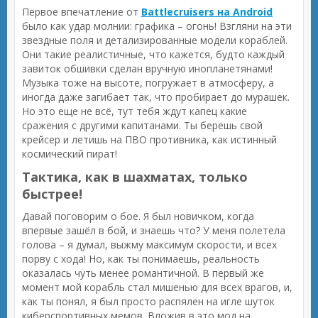
Первое впечатление от
Battlecruisers на Android
было как удар молнии: графика – огонь! Взгляни на эти
звездные поля и детализированные модели кораблей.
Они такие реалистичные, что кажется, будто каждый
завиток обшивки сделан вручную инопланетянами!
Музыка тоже на высоте, погружает в атмосферу, а
иногда даже загибает так, что пробирает до мурашек.
Но это еще не всё, тут тебя ждут капец какие
сражения с другими капитанами. Ты берешь свой
крейсер и летишь на ПВО противника, как истинный
космический пират!
Тактика, как в шахматах, только
быстрее!
Давай поговорим о бое. Я был новичком, когда
впервые зашёл в бой, и знаешь что? У меня полетела
голова – я думал, выжму максимум скорости, и всех
порву с хода! Но, как ты понимаешь, реальность
оказалась чуть менее романтичной. В первый же
момент мой корабль стал мишенью для всех врагов, и,
как ты понял, я был просто распялен на игле шуток
киберспортивных мемов. Вложив в это мод на