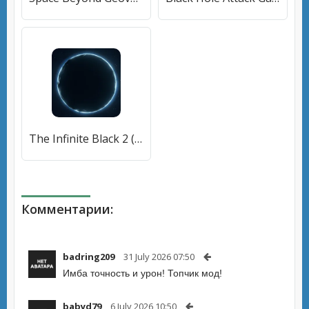
The Infinite Black 2 (Зе Инфинит Блэк 2) [МОД Mega Pack] APK Android
Комментарии:
badring209
31 July 2026 07:50
Имба точность и урон! Топчик мод!
babyd79
6 July 2026 10:50