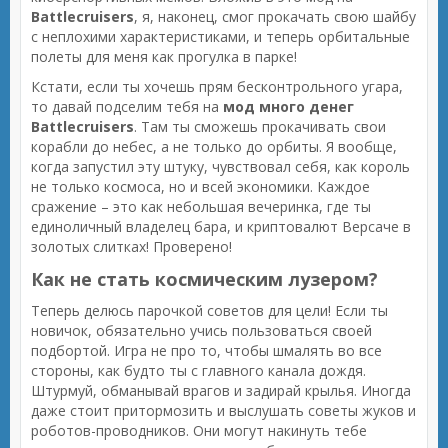
Battlecruisers
, я, наконец, смог прокачать свою шайбу
с неплохими характеристиками, и теперь орбитальные
полеты для меня как прогулка в парке!
Кстати, если ты хочешь прям бесконтрольного угара,
то давай подселим тебя на
мод много денег
Battlecruisers
. Там ты сможешь прокачивать свои
корабли до небес, а не только до орбиты. Я вообще,
когда запустил эту штуку, чувствовал себя, как король
не только космоса, но и всей экономики. Каждое
сражение – это как небольшая вечеринка, где ты
единоличный владелец бара, и криптовалют Версаче в
золотых слитках! Проверено!
Как не стать космическим лузером?
Теперь делюсь парочкой советов для цели! Если ты
новичок, обязательно учись пользоваться своей
подбортой. Игра не про то, чтобы шмалять во все
стороны, как будто ты с главного канала дождя.
Штурмуй, обманывай врагов и задирай крылья. Иногда
даже стоит притормозить и выслушать советы жуков и
роботов-проводников. Они могут накинуть тебе