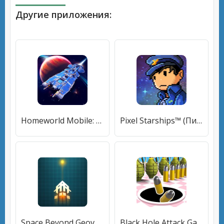
Другие приложения:
Homeworld Mobile: Sci-Fi MMO (Хоумворлд Мобаил) [МОД Бесконечные монеты] APK Android
Pixel Starships™ (Пиксель Звездные Корабли) [МОД Меню] APK Android
Space Beyond Geoverse (Спейс Бейонд Джиоверсе) [МОД Unlocked] APK Android
Black Hole Attack Games [МОД Premium] APK Android