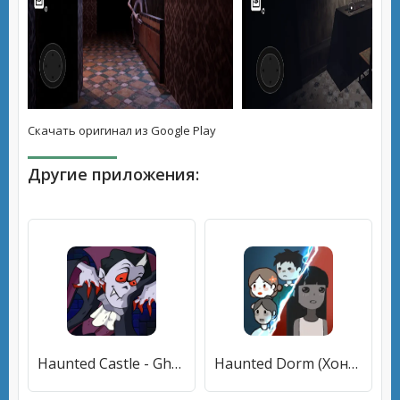
Скачать оригинал из Google Play
Другие приложения:
Haunted Castle - Ghost Game (Хаунтед кастл) [МОД Много денег] APK Android
Haunted Dorm (Хонтед Дорм Жуткий общежитие) [МОД Premium] APK Android