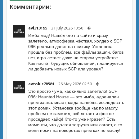
Комментарии:
avi313195
31 July 2026 13:50
Имба мод! Нашёл его на сайте и сразу
залетело, атмосферка жёсткая, холдер с SCP
096 реально давит на психику. Установка
прошла без проблем, все файлы зашли, багов
нет, игра летает даже на старом устройстве.
Как насчёт будущих обновлений, планируется
ли добавить новых SCP или уровня?
avtokir78581
26 May 2026 02:50
Это просто чума, как сильно залетело! SCP
096: Haunted House — это имба, адреналин
прям зашкаливает, когда начнёшь исследовать
этот домик. Установка вообще как по маслу,
проблем не заметил, всё летает и фпс не
проседает, кайф! Кто-то уже играэет? Есть
моменты, что долгая загрузка или лагает, а то
меня носит на поворотах прям как по маслу!