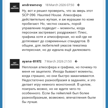
andrewnovy
18 March 2026 07:50
Ну, вот и решил проверить, что за зверь этот
SCP 096: Haunted House. Атмосфера
действительно жуткая, и аж мурашки по коже
пробегают. Но, честно сказать, порой
управление подводит – моменты, когда
персонаж застревает, раздражают. Плюс,
графика хотя и атмосферная, но кой-где не
дотягивает до современных стандартов. В
общем, для любителей ужасов тематика
интересная, но до идеала ещё далековато.
ayana-81972
7 March 2026 21:50
Неплохая атмосфера и графика, но почему-то
меня не зацепило. Иногда бывают моменты,
когда страшно, но они быстро заканчиваются.
Недостаточно разнообразия в заданиях, и это
делает игру немного монотонной. В целом,
поиграть можно, но не ждите чего-то
особенного. Если бы геймплей был более
разнообразным, возможно, впечатления были
бы лучше.