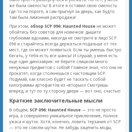
же была смелость! В итоге я оставил свою смелость
где-то на пороге, а сам прыгнул за дверь, как будто
там была лимонная распродажа!
При этом,
обзор SCP 096: Haunted House
не может
обойтись без советов для новичков: дышите
глубокими вдохами, никогда не смотрите в лицо SCP
096 и старайтесь всегда держаться подальше от тех
мест, где он может появиться. Если ты умеешь быстро
бегать, у тебя есть все шансы! И слушай, у меня есть
еще один динозаврик: не берите слишком много
ненужных предметов с собой! Главное знал, что они не
прокатят, когда столкнешься с настоящим SCP.
Подумай, как классно будет не таскать с собой
килограммы артефактов из «вторых»! Смотришь
вперед, и тут по ту сторону двери — вот оно, счастье!
Краткие заключительные мысли
В общем,
SCP 096: Haunted House
— это не просто
игра, а совершенно уникальное приключение, полное
ужаса и шуток. Хотя, конечно, ловить терзания от SCP
— это не совсем шутки. Не забудь заценить моды,