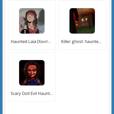
Haunted Laia (Хонтед Лаия) [МОД Бесконечные монеты] APK Android
Killer ghost: haunted game 3d [МОД Много денег] APK Android
Scary Doll Evil Haunted House (Скари Долл Злой Обитель Духов) [МОД Premium] APK Android