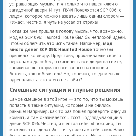
устрашающая музыка, и я только что нашел ключ от
загадочной двери. И тут, ПУФ! Появляется SCP 096, с
лицом, которое можно назвать лишь одним словом —
«Ужас». Честно, я чуть не уссал от страха!
Тогда же мне пришла в голову мысль, что, возможно,
мод на SCP 096: Haunted House был бы неплохой идеей,
чтобы облегчить это испытание. Например,
мод
много денег SCP 096: Haunted House
точно бы
пришелся ко двору. Представь, прокачиваешь своего
персонажа до небес, открываешь все двери на свете,
запихиваешь в карманы все запасы патронов и
бежишь, как победитель! Но, конечно, тогда меньше
адреналина, а кто ж его не любит?
Смешные ситуации и глупые решения
Самое смешное в этой игре — это то, что ты можешь
попасть в такие ситуации, которые и не снились
раньше! Например, как-то раз пошел проверять одну из
комнат, а там оказывается... тссс! Подглядывающий в
дверь SCP 096. Честно, я шептал себе: «Спокойно, ты
можешь это сделать!» — и тут же сам себя слил. Надо
было просто развернуться и убежать. Но нет, у меня