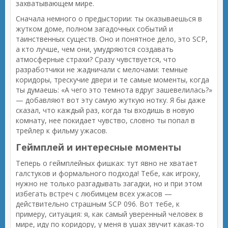
захватывающем мире.
Сначала немного о предыстории: ты оказываешься в
жутком доме, полном загадочных событий и
таинственных существ. Оно и понятное дело, это SCP,
а кто лучше, чем они, умудряются создавать
атмосферные страхи? Сразу чувствуется, что
разработчики не жадничали с мелочами: темные
коридоры, трескучие двери и те самые моменты, когда
ты думаешь: «А чего это темнота вдруг зашевелилась?»
— добавляют вот эту самую жуткую нотку. Я бы даже
сказал, что каждый раз, когда ты входишь в новую
комнату, нее покидает чувство, словно ты попал в
трейлер к фильму ужасов.
Геймплей и интересные моменты
Теперь о геймплейных фишках: тут явно не хватает
галстуков и формального подхода! Тебе, как игроку,
нужно не только разгадывать загадки, но и при этом
избегать встреч с любимцем всех ужасов —
действительно страшным SCP 096. Вот тебе, к
примеру, ситуация: я, как самый уверенный человек в
мире, иду по коридору, у меня в ушах звучит какая-то