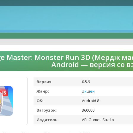
e Master: Monster Run 3D (Мердж ма
Android — версия со 
Версия:
0.5.9
Жанр:
Экшен
OS:
Android 8+
Загрузок:
360000
Издатель:
ABI Games Studio