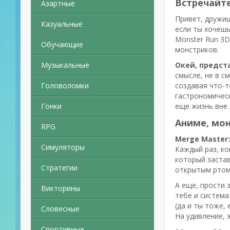
Встречайте
Азартные
Привет, дружищ
Казуальные
если ты хочешь
Monster Run 3D
Обучающие
монстриков.
Музыкальные
Окей, предст
смысле, не в с
Головоломки
создавая что-т
гастрономическ
Гонки
еще жизнь вне 
Аниме, мон
RPG
Merge Master:
Симуляторы
Каждый раз, ко
который застав
Стратегии
открытым ртом 
А еще, прости 
Викторины
тебе и система
(да и ты тоже,
Словесные
На удивление, 
Спортивные