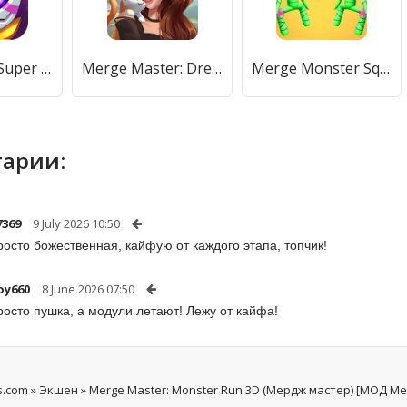
Merge War: Super Legion Master (Мердж Вар) [МОД Меню] APK Android
Merge Master: Dream Creative (Мердж Мастер) [МОД Premium] APK Android
Merge Monster Squad (Мердж Рейнбоу) [МОД Unlocked] APK Android
арии:
7369
9 July 2026 10:50
росто божественная, кайфую от каждого этапа, топчик!
oy660
8 June 2026 07:50
росто пушка, а модули летают! Лежу от кайфа!
s.com
»
Экшен
» Merge Master: Monster Run 3D (Мердж мастер) [МОД Me