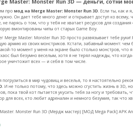
ge Master: Monster Run 3D — деньги, сотни мо
им про
мод на Merge Master: Monster Run 3D
. Если ты, как и
нужно. Он дает тебе много денег и открывает доступ ко всему, ч
, не парясь о том, что у тебя не хватает ресурсов для создания
торую вмонтированы чипы от старых Game Boy.
г Merge Master: Monster Run 3D просто развязывает тебе руки! 
ую армию из своих монстриков. Кстати, забавный момент: чем 
какой-то момент у меня на экране было столько монстров, что я
 хаос был безумно веселым, хотя я не терял надежды, что когда
рое уничтожит всех — и себя в том числе.
я погрузиться в мир чудовищ и веселья, то я настоятельно ре
D
. И не только потому, что здесь можно сгустить жизнь в 3D, н
ов, пока твой кот пытается укусить тебя за ногу и требовать, ч
р для всех, кто любит адреналин и немного безумия, так что хв
Master: Monster Run 3D (Мердж мастер) [МОД Mega Pack] APK An