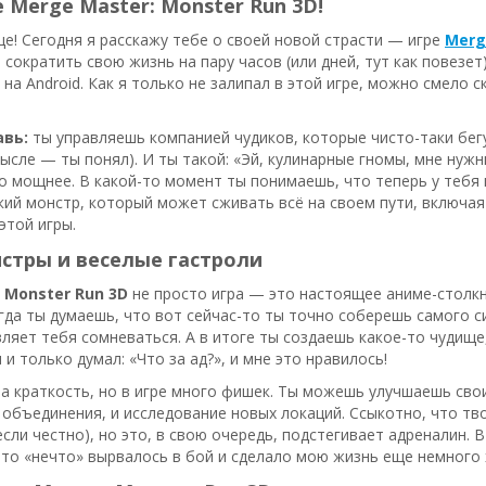
 Merge Master: Monster Run 3D!
е! Сегодня я расскажу тебе о своей новой страсти — игре
Merg
 сократить свою жизнь на пару часов (или дней, тут как повезет
 на Android. Как я только не залипал в этой игре, можно смело с
авь:
ты управляешь компанией чудиков, которые чисто-таки бегут
мысле — ты понял). И ты такой: «Эй, кулинарные гномы, мне нуж
о мощнее. В какой-то момент ты понимаешь, что теперь у теб
ий монстр, который может сживать всё на своем пути, включая
этой игры.
стры и веселые гастроли
 Monster Run 3D
не просто игра — это настоящее аниме-столк
гда ты думаешь, что вот сейчас-то ты точно соберешь самого с
ляет тебя сомневаться. А в итоге ты создаешь какое-то чудище, 
и только думал: «Что за ад?», и мне это нравилось!
за краткость, но в игре много фишек. Ты можешь улучшаешь сво
 объединения, и исследование новых локаций. Ссыкотно, что тв
 если честно), но это, в свою очередь, подстегивает адреналин. 
это «нечто» вырвалось в бой и сделало мою жизнь еще немного х