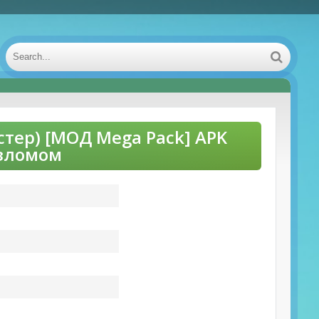
стер) [МОД Mega Pack] APK
взломом