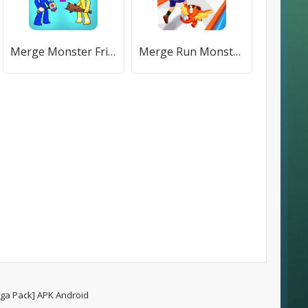
Merge Monster Friends (Мердж Рейнбоу Френд) [МОД Premium] APK Android
Merge Run Monster 3D Battle (Мердж Ран Покетмон 3Д Баттл) [МОД Все открыто] APK Android
ga Pack] APK Android