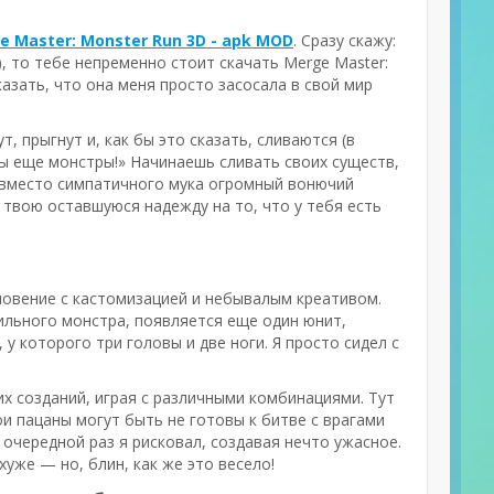
e Master: Monster Run 3D - apk MOD
. Сразу скажу:
), то тебе непременно стоит скачать Merge Master:
казать, что она меня просто засосала в свой мир
, прыгнут и, как бы это сказать, сливаются (в
ны еще монстры!» Начинаешь сливать своих существ,
я вместо симпатичного мука огромный вонючий
 твою оставшуюся надежду на то, что у тебя есть
новение с кастомизацией и небывалым креативом.
ильного монстра, появляется еще один юнит,
у которого три головы и две ноги. Я просто сидел с
их созданий, играя с различными комбинациями. Тут
ои пацаны могут быть не готовы к битве с врагами
В очередной раз я рисковал, создавая нечто ужасное.
уже — но, блин, как же это весело!