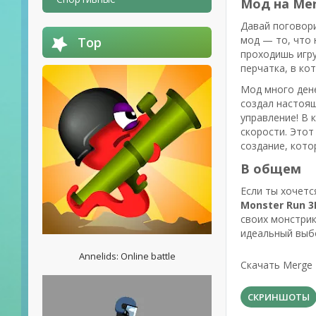
Мод на Mer
Давай поговор
мод — то, что 
Top
проходишь игру
перчатка, в ко
Мод много дене
создал настоящ
управление! В 
скорости. Этот
создание, кото
В общем
Если ты хочетс
Monster Run 3
своих монстрик
идеальный выбо
Annelids: Online battle
Скачать Merge 
СКРИНШОТЫ