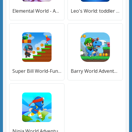
Elemental World - Adventure (Элементал Ворлд) [МОД Все открыто] APK Android
Leo's World: toddler adventure [МОД Mega Pack] APK Android
Super Bill World-Fun Adventure (Супер Билл Мир) [МОД Mega Pack] APK Android
Barry World Adventure (Барри Всемирное Приключение) [МОД Бесконечные монеты] APK Android
Ninja World Adventure (Ниндзя Ворлд Приключение) [МОД Бесконечные монеты] APK Android