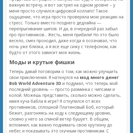
важную встречу, и вот застрял на одном уровне – у
меня просто случился цифровой коллапс! Такое
ощущение, что игра просто проверяла мою реакцию на
стресс. Только вместо позднего дедлайна —
перепрыгивание шипов. И да, в очередной раз забыл
про противников... Жесть, меня прибили! Но это было
весело, смех проходил, даже когда я осознавал, что
ночь уже близка, а я все еще сижу с телефоном, как
будто от этого зависит моя жизнь.
Моды и крутые фишки
Теперь давай поговорим о том, как можно улучшить
свои приключения. Я наткнулся на
мод много денег
Bob World Adventure 3D
и подумал, что теперь мой
последний уровень — просто разминка с чипсами и
колой. Можешь представить, сколько можно сделать,
имея куча бабла в игре? Я откупился от всех
противников, сплошной Платиновый Боб, который
бежит, разгоняясь на ходу к следующему уровню,
словно у него за спиной ветер бушует. В общем,
вспомнил, как важно поднимать свою крутизну до
небес и показывать это скучным противникам. С