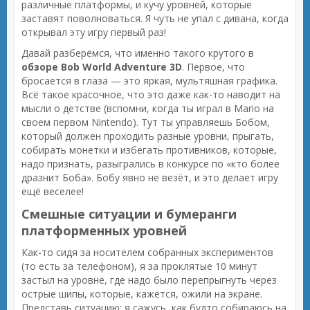
различные платформы, и кучу уровней, которые
заставят поволноваться. Я чуть не упал с дивана, когда
открывал эту игру первый раз!
Давай разберёмся, что именно такого крутого в
обзоре Bob World Adventure 3D
. Первое, что
бросается в глаза — это яркая, мультяшная графика.
Всё такое красочное, что это даже как-то наводит на
мысли о детстве (вспомни, когда ты играл в Mario на
своем первом Nintendo). Тут ты управляешь Бобом,
который должен проходить разные уровни, прыгать,
собирать монетки и избегать противников, которые,
надо признать, разыгрались в конкурсе по «кто более
дразнит Боба». Бобу явно не везёт, и это делает игру
ещё веселее!
Смешные ситуации и бумеранги
платформенных уровней
Как-то сидя за носителем собранных экспериментов
(то есть за телефоном), я за проклятые 10 минут
застыл на уровне, где надо было перепрыгнуть через
острые шипы, которые, кажется, ожили на экране.
Представь ситуацию: я сажусь, как будто собираюсь на