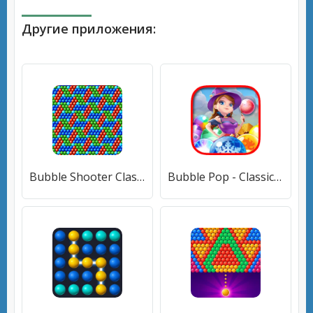
Другие приложения:
Bubble Shooter Classic (Бабл Шутер Классик) [МОД Unlocked] APK Android
Bubble Pop - Classic Bubble Sh (Бабл Поп) [МОД Premium] APK Android