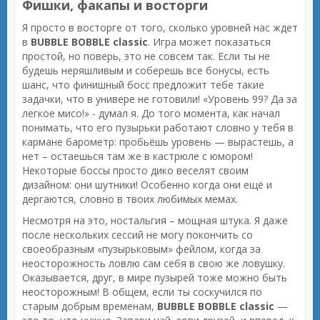
Фишки, факапы и восторги
Я просто в восторге от того, сколько уровней нас ждет
в
BUBBLE BOBBLE classic
. Игра может показаться
простой, но поверь, это не совсем так. Если ты не
будешь неряшливым и соберешь все бонусы, есть
шанс, что финишный босс предложит тебе такие
задачки, что в универе не готовили! «Уровень 99? Да за
легкое мисо!» - думал я. До того момента, как начал
понимать, что его пузырьки работают словно у тебя в
кармане барометр: пробьёшь уровень — вырастешь, а
нет – остаешься там же в кастрюле с юмором!
Некоторые боссы просто дико веселят своим
дизайном: они шутники! Особенно когда они ещё и
дергаются, словно в твоих любимых мемах.
Несмотря на это, ностальгия – мощная штука. Я даже
после нескольких сессий не могу покончить со
своеобразным «пузырьковым» фейлом, когда за
неосторожность ловлю сам себя в свою же ловушку.
Оказывается, друг, в мире пузырей тоже можно быть
неосторожным! В общем, если ты соскучился по
старым добрым временам,
BUBBLE BOBBLE classic
—