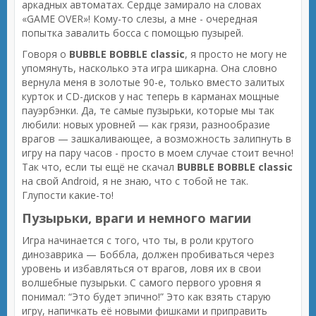
аркадных автоматах. Сердце замирало на словах
«GAME OVER»! Кому-то слезы, а мне - очередная
попытка завалить босса с помощью пузырей.
Говоря о
BUBBLE BOBBLE classic
, я просто не могу не
упомянуть, насколько эта игра шикарна. Она словно
вернула меня в золотые 90-е, только вместо залитых
курток и CD-дисков у нас теперь в карманах мощные
пауэрбэнки. Да, те самые пузырьки, которые мы так
любили: новых уровней — как грязи, разнообразие
врагов — зашкаливающее, а возможность залипнуть в
игру на пару часов - просто в моем случае стоит вечно!
Так что, если ты ещё не скачал
BUBBLE BOBBLE classic
на свой Android, я не знаю, что с тобой не так.
Глупости какие-то!
Пузырьки, враги и немного магии
Игра начинается с того, что ты, в роли крутого
динозаврика — Боббла, должен пробиваться через
уровень и избавляться от врагов, ловя их в свои
волшебные пузырьки. С самого первого уровня я
понимал: “Это будет эпично!” Это как взять старую
игру, напичкать её новыми фишками и приправить