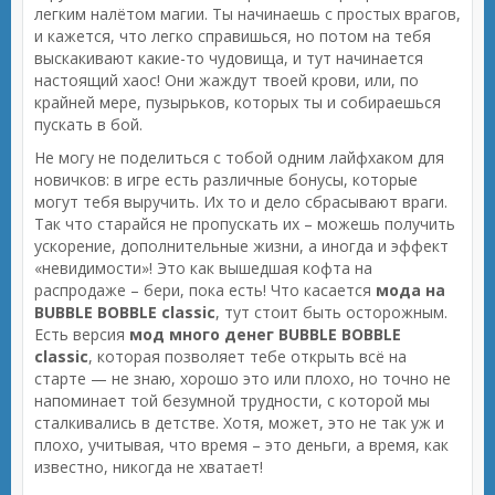
легким налётом магии. Ты начинаешь с простых врагов,
и кажется, что легко справишься, но потом на тебя
выскакивают какие-то чудовища, и тут начинается
настоящий хаос! Они жаждут твоей крови, или, по
крайней мере, пузырьков, которых ты и собираешься
пускать в бой.
Не могу не поделиться с тобой одним лайфхаком для
новичков: в игре есть различные бонусы, которые
могут тебя выручить. Их то и дело сбрасывают враги.
Так что старайся не пропускать их – можешь получить
ускорение, дополнительные жизни, а иногда и эффект
«невидимости»! Это как вышедшая кофта на
распродаже – бери, пока есть! Что касается
мода на
BUBBLE BOBBLE classic
, тут стоит быть осторожным.
Есть версия
мод много денег BUBBLE BOBBLE
classic
, которая позволяет тебе открыть всё на
старте — не знаю, хорошо это или плохо, но точно не
напоминает той безумной трудности, с которой мы
сталкивались в детстве. Хотя, может, это не так уж и
плохо, учитывая, что время – это деньги, а время, как
известно, никогда не хватает!