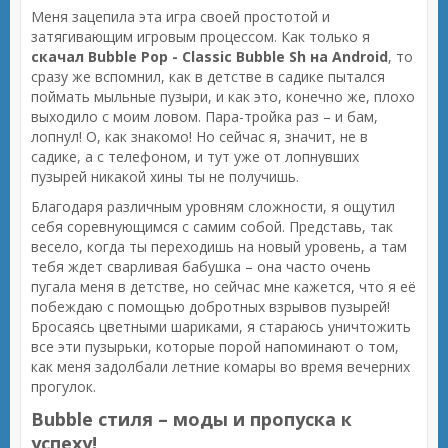
Меня зацепила эта игра своей простотой и
затягивающим игровым процессом. Как только я
скачал Bubble Pop - Classic Bubble Sh на Android
, то
сразу же вспомнил, как в детстве в садике пытался
поймать мыльные пузыри, и как это, конечно же, плохо
выходило с моим ловом. Пара-тройка раз – и бам,
лопнул! О, как знакомо! Но сейчас я, значит, не в
садике, а с телефоном, и тут уже от лопнувших
пузырей никакой хины ты не получишь.
Благодаря различным уровням сложности, я ощутил
себя соревнующимся с самим собой. Представь, так
весело, когда ты переходишь на новый уровень, а там
тебя ждет сварливая бабушка – она часто очень
пугала меня в детстве, но сейчас мне кажется, что я её
побеждаю с помощью добротных взрывов пузырей!
Бросаясь цветными шариками, я стараюсь уничтожить
все эти пузырьки, которые порой напоминают о том,
как меня задолбали летние комары во время вечерних
прогулок.
Bubble стиля – моды и пропуска к
успеху!