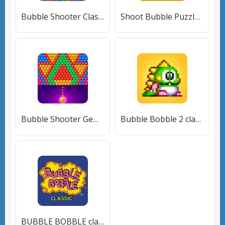
Bubble Shooter Classic (Бабл Шутер Классик) [МОД Unlocked] APK Android
Shoot Bubble Puzzle (Шут Бабл Пазл) [МОД Бесконечные монеты] APK Android
Bubble Shooter Gem Puzzle Pop (Бабл Шутер Драгоценный камень) [МОД Mega Pack] APK Android
Bubble Bobble 2 classic (Бабл Бобл 2 классик) [МОД Premium] APK Android
BUBBLE BOBBLE classic (БАБЛ БОББЛ классика) [МОД Меню] APK Android