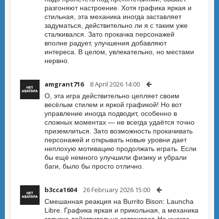
разгоняют настроение. Хотя графика яркая и
стильная, эта механика иногда заставляет
задуматься, действительно ли я с таким уже
сталкивался. Зато прокачка персонажей
вполне радует, улучшения добавляют
интереса. В целом, увлекательно, но местами
нервно.
amgrant716
8 April 2026 14:00
О, эта игра действительно цепляет своим
весёлым стилем и яркой графикой! Но вот
управление иногда подводит, особенно в
сложных моментах — не всегда удаётся точно
приземлиться. Зато возможность прокачивать
персонажей и открывать новые уровни дает
неплохую мотивацию продолжать играть. Если
бы ещё немного улучшили физику и убрали
баги, было бы просто отлично.
b3cca1604
26 February 2026 15:00
Смешанная реакция на Burrito Bison: Launcha
Libre. Графика яркая и прикольная, а механика