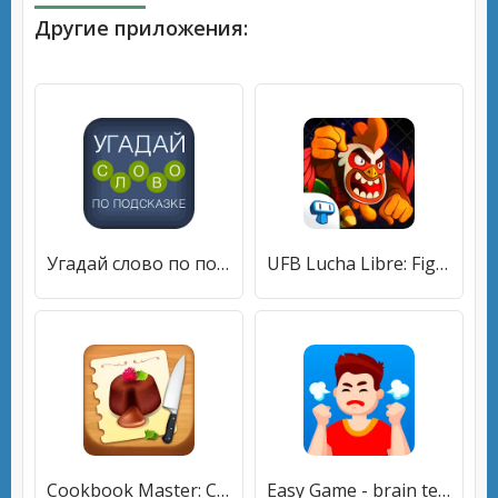
Другие приложения:
Угадай слово по подсказке! [МОД Бесконечные монеты] APK Android
UFB Lucha Libre: Fight Game (УФБ Луча Либре) [МОД Бесконечные монеты] APK Android
Cookbook Master: Cooking Games (Кулинарный Мастер) [МОД Бесконечные монеты] APK Android
Easy Game - brain test (Изи Гейм) [МОД Все открыто] APK Android