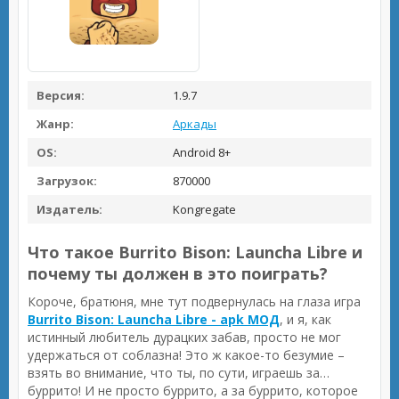
Версия:
1.9.7
Жанр:
Аркады
OS:
Android 8+
Загрузок:
870000
Издатель:
Kongregate
Что такое Burrito Bison: Launcha Libre и
почему ты должен в это поиграть?
Короче, братюня, мне тут подвернулась на глаза игра
Burrito Bison: Launcha Libre - apk МОД
, и я, как
истинный любитель дурацких забав, просто не мог
удержаться от соблазна! Это ж какое-то безумие –
взять во внимание, что ты, по сути, играешь за…
буррито! И не просто буррито, а за буррито, которое