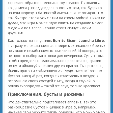
стреляет обратно в мексиканскую кухню. Ты знаешь,
когда месяц назад увидел новость о том, как буррито
навели шороху в Латинской Америке, я не ожидал, что
так быстро столкнусь с этим на своём Android. Никак не
думал, что игра может вдохновить на создание мемов
о еде – а вот теперь точно стоит скинуть моим
друзьям!
Как только ты запустишь
Burrito Bison: Launcha Libre
,
ты сразу же оказываешься в мире мексиканских боевых
прыжков и незабываемых приключений. И поверь, это
не просто выбор заготовки для вечеринки. Суть в том,
чтобы преодолеть максимальное расстояние, сразив
по пути айнансуй и всяких других врагов. Ты прыгаешь,
бьешь врагов и соблазняешься "чудо-смесью" разных
бустов. Каждый раз, когда ты взлетаешь в воздух, я
вспоминаю своих соседей снизу, когда я случайно
роняю сковородку – такой же звук, только красивее!
Приключения, бусты и режимы
Что действительно подстегивает аппетит, так это
разнообразие бустов и фишек в игре. Я, например,
накачал свой буррито таким образом, что можно было