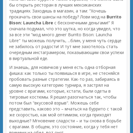
бы открыть ресторан в лучших мексиканских
традициях. Заходишь в магазин, а там: "Хочешь
прокачать свои шансы на победу? Лови мод на
Burrito
Bison: Launcha Libre
с бесконечными деньгами!" Я
сначала подумал, что это шутка, но когда увидел, что
за все эти "мод много денег Burrito Bison: Launcha
Libre" ты можешь получить, ...блин, у меня чуть сердце
не забилось от радости! И тут мне захотелось стать
очередным инстаграмером, показывающим свои успехи
в виртуальной еде.
И знаешь, для новичков у меня есть одна отборная
фишка: как только ты появишься в игре, не стесняйся
пробовать разные стратегии. Как-то раз, забираясь в
самую высокую категорию турнира, я застрял на
уровне с врагами, которые, кстати, были одеты в
тигровые костюмы. Я решил разогнаться так, чтобы
потом был "вкусовой взрыв". Можешь себе
представить, каково это – мчаться на буррито с такой
же скоростью, как мой оптимизм, когда приходят
выходные? Мгновение сладости – и ты снова в борьбе
с врагами. В общем, это состояние, когда у тебя нет
времени на обед, вот оно!