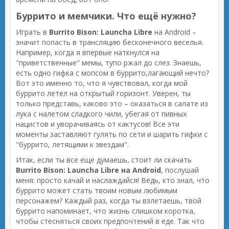
Буррито и мемчики. Что ещё нужно?
Играть в
Burrito Bison: Launcha Libre
на Android –
значит попасть в трансляцию бесконечного веселья.
Например, когда я впервые наткнулся на
"приветственные" мемы, тупо ржал до слез. Знаешь,
есть одно гифка с мопсом в буррито,лагающий нечто?
Вот это именно то, что я чувствовал, когда мой
буррито летел на открытый горизонт. Уверен, ты
только представь, каково это – оказаться в салате из
лука с налетом сладкого чили, убегая от пивных
нацистов и уворачиваясь от кактусов! Все эти
моменты заставляют гулять по сети и шарить гифки с
"буррито, летящими к звездам".
Итак, если ты все еще думаешь, стоит ли скачать
Burrito Bison: Launcha Libre на Android
, послушай
меня: просто качай и наслаждайся! Ведь, кто знал, что
буррито может стать твоим новым любимым
персонажем? Каждый раз, когда ты взлетаешь, твой
буррито напоминает, что жизнь слишком коротка,
чтобы стесняться своих предпочтений в еде. Так что