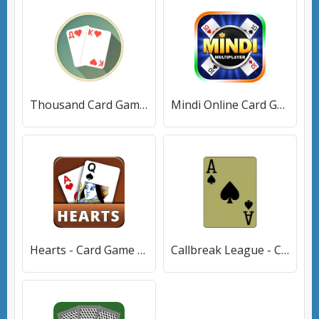
Thousand Card Game (1000) (одна тысяча) [МОД Premium] APK Android
Mindi Online Card Game (Минди Онлайн Карточная Игра) [МОД Все открыто] APK Android
Hearts - Card Game (Хартс) [МОД Много денег] APK Android
Callbreak League - Card Game (Колбрик Лига) [МОД Premium] APK Android