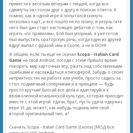
привести к весёлым вечерам с пиццей, когда все
сдвинуты за столом друг к другу в поисках ответа. Я
помню, как в одной игре я попытался скинуть
несколько карт, и всё пошло не по плану, в результате
чего был дан старт настоящее дебатов о том, как
играть «по правилам». Бой был упорный, я уже готов
был выпустить ораторскую речь, когда один из друзей
вдруг выпал с фразой «мы в Скопе, а не в ООН!!
В общем, если ты ещё не скачал
Scopa - Italian Card
Game
на свой Android, погоди с этим! Пришло время
покорять мир карточных игр, ржать над собственными
ошибками и наслаждаться атмосферой. Забудь о своих
неприятностях на работе или учёбе, просто садись за
стол, подмигивай соперникам и в принципе — будь
просто крутым! Бросай все дела и адаптируйся к
великолепной итальянской культуре, которая приходит
вместе с этой игрой. Удачи, брат, пусть удача одержит
верх! И, да, может, как-нибудь подкинь мне свой
второй оригинальный чип, а?
Скачать Scopa - Italian Card Game (Скопа) [МОД Все
открыто] APK Android