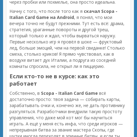
через пробки или похмелье, она просто идеальна.
Начну с того, что после того как я
скачал Scopa -
Italian Card Game на Android
, я понял, что мои
вечера точно не будут прежними. Тут есть всё: драма,
стратегия, ураганные повороты и другой треш,
который только и ждал, чтобы вырваться наружу.
Первые несколько игр я провёл в шоке — фруктовый
лед, больше эмоций, чем на первой свиданке! Столько
смеха, столько криков! Я прямо чувствовал, как в
воздухе витает дух Италии, а подруга из соседней
комнаты спросила, не открыл ли я пиццерию.
Если кто-то не в курсе: как это
работает
Собственно, в
Scopa - Italian Card Game
всё
достаточно просто: твоя задача — собирать карты,
зарабатывать очки и, конечно же, не дать противнику
разгуляться. Разработчики внедрили такую простоту
управления, что даже мой кот мог бы научиться
играть. А ещё у меня есть инфа, что среди игроков —
непрерывная битва за звание мастера Скопы, где
шутки иногда переходят в эпичные битвы, и если ты