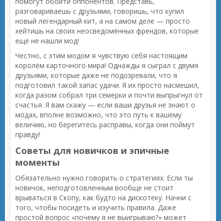
помогут обойти оппонентов. Представь,
разговариваешь с друзьями, говоришь, что купил
новый легендарный кит, а на самом деле — просто
хейтишь на своих неосведомённых френдов, которые
ещё не нашли мод!
Честно, с этим модом я чувствую себя настоящим
королём карточного мира! Однажды я сыграл с двумя
друзьями, которые даже не подозревали, что я
подготовил такой запас удачи. Я их просто насмешил,
когда разом собрал три семерки и почти выпрыгнул от
счастья. Я вам скажу — если ваши друзья не знают о
модах, вполне возможно, что это путь к вашему
величию, но берегитесь расправы, когда они поймут
правду!
Советы для новичков и эпичные
моменты
Обязательно нужно говорить о стратегиях. Если ты
новичок, неподготовленным вообще не стоит
врываться в Скопу, как будто на дискотеку. Начни с
того, чтобы посидеть и изучить правила. Даже
простой вопрос «почему я не выигрываю?» может