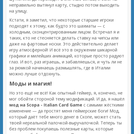
неправильно вытянул карту, стыдно потом выходить
на улицу.
Кстати, я заметил, что некоторые старшие игроки
подходят к этому, как будто это шахматы — с
холодным, сконцентрированным лицом. Встречал я и
таких, кто не стесняется делать ставку на чипсы или
даже на фартовые носки. Это действительно делает
игру атмосферной! И всё это в окружении шикарной
графики и милейших анимаций, которые просто радуют
глаз. И вот, раз играешь, и забавляешься, и чуть ли не
за рюмкой начинаешь размышлять, где в Италии
можно лучше отдохнуть.
Моды и магия!
Но это ещё не всё! Как опытный геймер, я, конечно, не
мог обойти стороной тему модификаций. И да, я нашёл
мод на Scopa - Italian Card Game
с самыми жёсткими
изменение — да простят меня геймерские боги! Мод,
который даёт тебе много денег в Скопе, может стать
твоей нереальной палочкой-выручалочкой. Теперь ты
без проблем покупаешь полезные карты, которые