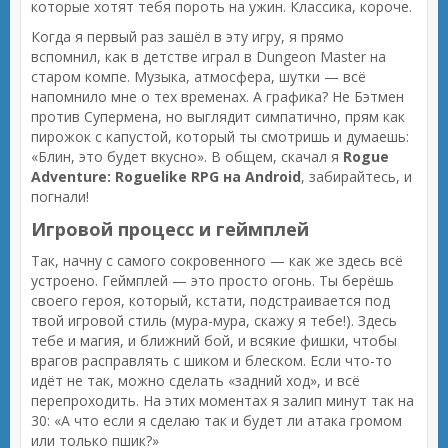
которые хотят тебя пороть на ужин. Классика, короче.
Когда я первый раз зашёл в эту игру, я прямо
вспомнил, как в детстве играл в Dungeon Master на
старом компе. Музыка, атмосфера, шутки — всё
напомнило мне о тех временах. А графика? Не Бэтмен
против Супермена, но выглядит симпатично, прям как
пирожок с капустой, который ты смотришь и думаешь:
«Блин, это будет вкусно». В общем, скачал я
Rogue
Adventure: Roguelike RPG на Android
, забирайтесь, и
погнали!
Игровой процесс и геймплей
Так, начну с самого сокровенного — как же здесь всё
устроено. Геймплей — это просто огонь. Ты берёшь
своего героя, который, кстати, подстраивается под
твой игровой стиль (мура-мура, скажу я тебе!). Здесь
тебе и магия, и ближний бой, и всякие фишки, чтобы
врагов расправлять с шиком и блеском. Если что-то
идёт не так, можно сделать «задний ход», и всё
перепроходить. На этих моментах я залип минут так на
30: «А что если я сделаю так и будет ли атака громом
или только пшик?»