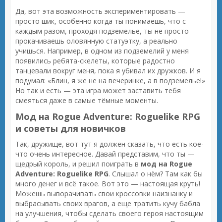
Да, вот эта возможность экспериментировать —
просто шик, особенно когда ты понимаешь, что с
каждым разом, проходя подземелье, ты не просто
прокачиваешь оловянную статуэтку, а реально
учишься. Например, в одном из подземелий у меня
появились ребята-скелеты, которые радостно
танцевали вокруг меня, пока я убивал их дружков. И я
подумал: «Блин, я же не на вечеринке, а в подземелье!»
Но так и есть — эта игра может заставить тебя
смеяться даже в самые тёмные моменты.
Мод на Rogue Adventure: Roguelike RPG
и советы для новичков
Так, дружище, вот тут я должен сказать, что есть кое-
что очень интересное. Давай представим, что ты —
щедрый король, и решил поиграть в
мод на Rogue
Adventure: Roguelike RPG
. Слышал о нём? Там как бы
много денег и всё такое. Вот это — настоящая круть!
Можешь выворачивать свои кроссовки наизнанку и
выбрасывать своих врагов, а еще тратить кучу бабла
на улучшения, чтобы сделать своего героя настоящим