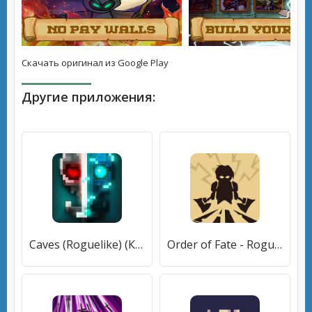
Скачать оригинал из Google Play
Другие приложения:
Caves (Roguelike) (Кэйвс) [МОД Бесконечные монеты] APK Android
Order of Fate - Roguelike RPG (Орден Фатум) [МОД Много денег] APK Android