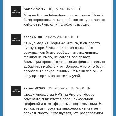
babok-92517
10 July 2026 02:50
Мод на Rogue Adventure просто топчик! Новый
билд персонажа летает, а багов нет, доставляет
кайф от геймплея и нагибает страшно.
astaAG808
29 May 2026 07:00
Качнул мод на Rogue Adventure, и он просто
пушку творит! Установился за считанные
секунды, как будто вообще никаких лишних
файлов не было, не лагает, всё летает.
Анимации просто кайф, всякие фишки реально
добавляют имбы в игру. Вопрос: у кого-то были
проблемы с сохранениями? У меня всё ок, но
хочу проверить на всякий случай.
ashash87999
25 February 2026 07:00
Среди множества RPG на Android, Rogue
Adventure выделяется своей пиксельной
графикой и атмосферными подземельями. Но
вот системы прокачки персонажа не хватает
вариативности. Чувствуется, что разработчики