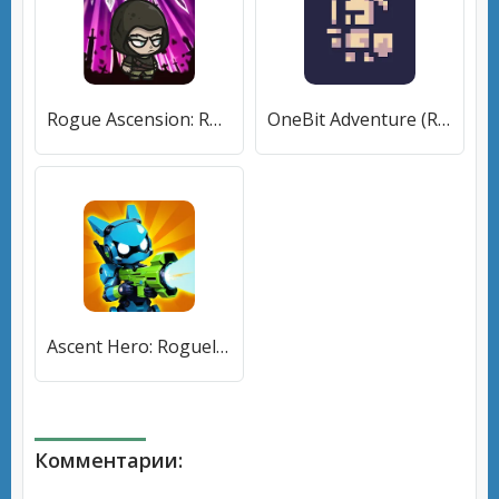
Rogue Ascension: Roguelike RPG (Роуг Ассеншн) [МОД Mega Pack] APK Android
OneBit Adventure (Roguelike) [МОД Unlocked] APK Android
Ascent Hero: Roguelike Shooter (Ассент Хиро) [МОД Unlocked] APK Android
Комментарии: