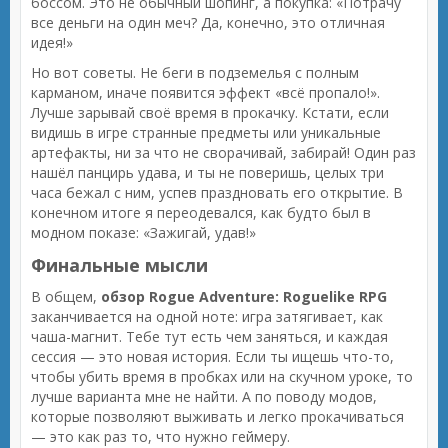
боссом. Это не обычный шопинг, а покупка: «Потрачу
все деньги на один меч? Да, конечно, это отличная
идея!»
Но вот советы. Не беги в подземелья с полным
карманом, иначе появится эффект «всё пропало!».
Лучше зарывай своё время в прокачку. Кстати, если
видишь в игре странные предметы или уникальные
артефакты, ни за что не сворачивай, забирай! Один раз
нашёл панцирь удава, и ты не поверишь, целых три
часа бежал с ним, успев праздновать его открытие. В
конечном итоге я переодевался, как будто был в
модном показе: «Зажигай, удав!»
Финальные мысли
В общем,
обзор Rogue Adventure: Roguelike RPG
заканчивается на одной ноте: игра затягивает, как
чаша-магнит. Тебе тут есть чем заняться, и каждая
сессия — это новая история. Если ты ищешь что-то,
чтобы убить время в пробках или на скучном уроке, то
лучше варианта мне не найти. А по поводу модов,
которые позволяют выживать и легко прокачиваться
— это как раз то, что нужно геймеру.