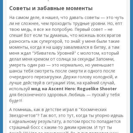
Советы и забавные моменты
На самом деле, я нашел, что давать советы — это чуть
ли не сложнее, чем проходить трудные уровни. Но, епт
твою медь, я все же попробую. Первый совет – не
спеши! Вот если ты думаешь, что можешь всех врагов
разносить как супергерой, то знай: у меня были такие
моменты, когда я на шару заваливался в битву, а там
меня ждал "Убиватель Уровней" с молотом, который
делал меня кремом от солнца за секунды! Запомни,
умереть один раз — это нормально, но уменьшает
шансы тебя смотреть после смерти и одного после
очередного перезагрузки. Держи голову холодной, и
лучше действуй в ситуации! Или, на крайний случай,
используй
мод на Ascent Hero: Roguelike Shooter
для бесконечного здоровья. Любишь — пускай у тебя
будет!
А помнишь, как в детстве играл в "Космических
Звездочетов"? Так вот, это тут, когда ты упорно идешь
к идеальному результату, а потом просто попадается
страшный босс с каким-то диким криком. И тут ты