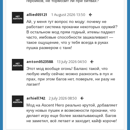
геройков, не тормозит ли при битвах?
allied05121
1 August 2026 13:50
Ай, у меня тут вопрос по моду: почему не
работает система прокачки некоторых оружий?
В остальном мод прям годный, итемы падают
часто, имбовые способности зашкаливают —
такое ощущение, что у тебя всегда в руках
пушка размером с танк!
anton0523588
13 July 2026 04:50
Этот мод вообще огонь! Баланc такой, что
любую имбу сейчас можно разносить в пух и
прах, при этом багов нет, поверьте, ни разу не
лагает!
arhiell742
2 July 2026 08:50
Мод на Ascent Hero реально крутой, добавляет
кучу новых пушек и возможности прокачки, что
делает игру еще более захватывающей. Багов
не заметил, всё летает и заходит, кайф короче!