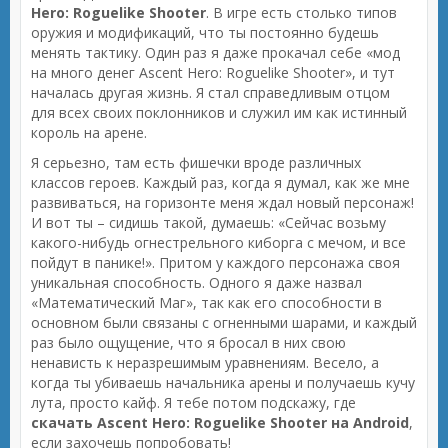
Hero: Roguelike Shooter
. В игре есть столько типов
оружия и модификаций, что ты постоянно будешь
менять тактику. Один раз я даже прокачал себе «мод
на много денег Ascent Hero: Roguelike Shooter», и тут
началась другая жизнь. Я стал справедливым отцом
для всех своих поклонников и служил им как истинный
король на арене.
Я серьезно, там есть фишечки вроде различных
классов героев. Каждый раз, когда я думал, как же мне
развиваться, на горизонте меня ждал новый персонаж!
И вот ты – сидишь такой, думаешь: «Сейчас возьму
какого-нибудь огнестрельного киборга с мечом, и все
пойдут в панике!». Притом у каждого персонажа своя
уникальная способность. Одного я даже назвал
«Математический Маг», так как его способности в
основном были связаны с огненными шарами, и каждый
раз было ощущение, что я бросал в них свою
ненависть к неразрешимым уравнениям. Весело, а
когда ты убиваешь начальника арены и получаешь кучу
лута, просто кайф. Я тебе потом подскажу, где
скачать Ascent Hero: Roguelike Shooter на Android
,
если захочешь попробовать!