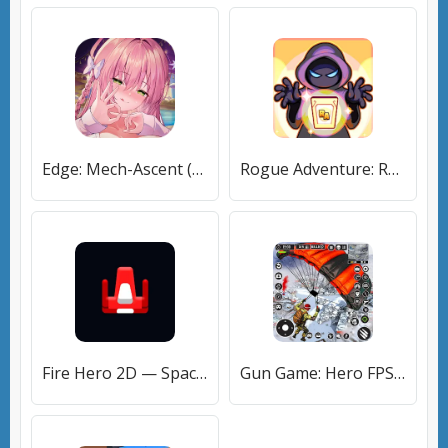
Edge: Mech-Ascent (Эдж) [МОД Все открыто] APK Android
Rogue Adventure: Roguelike RPG (Роуг Эдвенчур) [МОД Меню] APK Android
Fire Hero 2D — Space Shooter (Файер Хиро 2Д) [МОД Меню] APK Android
Gun Game: Hero FPS Shooter [МОД Mega Pack] APK Android