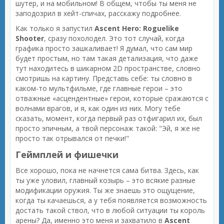
шутер, и на мобильном! В общем, чтобы ты меня не
заподозрил в хейт-спичах, расскажу подробнее.
Как только я запустил
Ascent Hero: Roguelike
Shooter
, сразу похолодел. Это тот случай, когда
графика просто зашкаливает! Я думал, что сам мир
будет простым, но там такая детализация, что даже
тут находитесь в шикарном 2D пространстве, словно
смотришь на картину. Представь себе: ты словно в
каком-то мультфильме, где главные герои – это
отважные «асцендентные» герои, которые сражаются с
волнами врагов, и я, как один из них. Могу тебе
сказать, момент, когда первый раз отфигарил их, был
просто эпичным, а твой персонаж такой: "Эй, я же не
просто так отрывался от печки!"
Геймплей и фишечки
Все хорошо, пока не начнется сама битва. Здесь, как
ты уже уловил, главный козырь – это всякие разные
модификации оружия. Ты же знаешь это ощущение,
когда ты качаешься, а у тебя появляется возможность
достать такой ствол, что в любой ситуации ты король
арены? Да, именно это меня и захватило в
Ascent