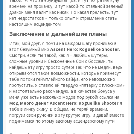
такой: “А! Что за ерундушка?” Да, я тут потратил кучу
времени на прокачку, и тут какой-то стальной зелёный
дракон меня валит как никак. Но какая прелесть, тут
нет недостатков – только опыт и стремление стать
настоящим асцендентом.
Заключение и дальнейшие планы
Итак, мой друг, я почти на каждом шагу проникаю в
этот безумный мир
Ascent Hero: Roguelike Shooter
.
Смотри, если ты такой, как я – любишь шутеры,
сложные уровни и бесконечные бои с боссами, ты
найдешь эту игру просто супер! Так что не медли, ведь
открываются такие возможности, которые привнесут
тебе потоки геймплейного кайфа, его невозможно
пропустить. Я ставлю ей твердую «пятерку с плюсиком»
и настоятельно рекомендую, а в качестве бонуса у
меня уже есть несколько модов под рукой! ссылка на
мод много денег Ascent Hero: Roguelike Shooter
я
тебе в личку скину. В общем, не теряй времени,
погрузи свои ручонки в эту крутую игру, и давай вместе
поднимемся по этому адскому асцендерскому пути!