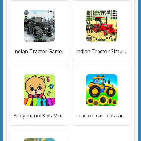
Indian Tractor Games Simulator [МОД Mega Pack] APK Android
Indian Tractor Simulator Games [МОД Mega Pack] APK Android
Baby Piano: Kids Music Games [МОД Unlocked] APK Android
Tractor, car: kids farm games [МОД Все открыто] APK Android