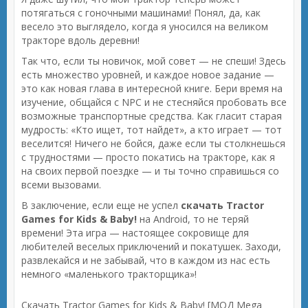
потягаться с гоночными машинами! Понял, да, как
весело это выглядело, когда я уносился на великом
тракторе вдоль деревни!
Так что, если ты новичок, мой совет — не спеши! Здесь
есть множество уровней, и каждое новое задание —
это как новая глава в интересной книге. Бери время на
изучение, общайся с NPC и не стесняйся пробовать все
возможные транспортные средства. Как гласит старая
мудрость: «Кто ищет, тот найдет», а кто играет — тот
веселится! Ничего не бойся, даже если ты столкнешься
с трудностями — просто покатись на тракторе, как я
на своих первой поездке — и ты точно справишься со
всеми вызовами.
В заключение, если еще не успел
скачать Tractor
Games for Kids & Baby!
на Android, то не теряй
времени! Эта игра — настоящее сокровище для
любителей веселых приключений и покатушек. Заходи,
развлекайся и не забывай, что в каждом из нас есть
немного «маленького тракторщика»!
Скачать Tractor Games for Kids & Baby! [МОД Mega