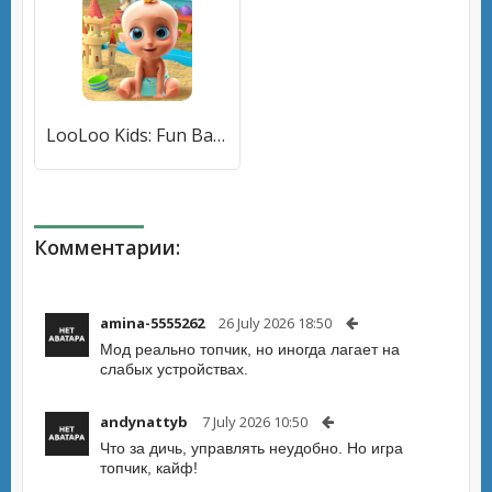
LooLoo Kids: Fun Baby Games! [МОД Меню] APK Android
Комментарии:
amina-5555262
26 July 2026 18:50
Мод реально топчик, но иногда лагает на
слабых устройствах.
andynattyb
7 July 2026 10:50
Что за дичь, управлять неудобно. Но игра
топчик, кайф!