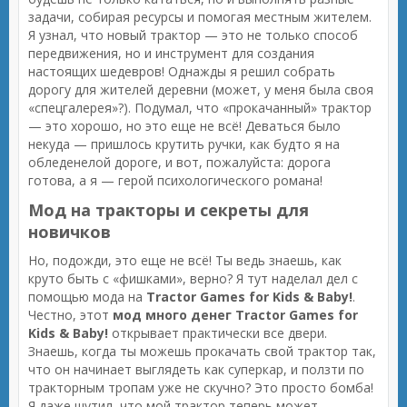
задачи, собирая ресурсы и помогая местным жителем.
Я узнал, что новый трактор — это не только способ
передвижения, но и инструмент для создания
настоящих шедевров! Однажды я решил собрать
дорогу для жителей деревни (может, у меня была своя
«спецгалерея»?). Подумал, что «прокачанный» трактор
— это хорошо, но это еще не всё! Деваться было
некуда — пришлось крутить ручки, как будто я на
обледенелой дороге, и вот, пожалуйста: дорога
готова, а я — герой психологического романа!
Мод на тракторы и секреты для
новичков
Но, подожди, это еще не всё! Ты ведь знаешь, как
круто быть с «фишками», верно? Я тут наделал дел с
помощью мода на
Tractor Games for Kids & Baby!
.
Честно, этот
мод много денег Tractor Games for
Kids & Baby!
открывает практически все двери.
Знаешь, когда ты можешь прокачать свой трактор так,
что он начинает выглядеть как суперкар, и ползти по
тракторным тропам уже не скучно? Это просто бомба!
Я даже шутил, что мой трактор теперь может