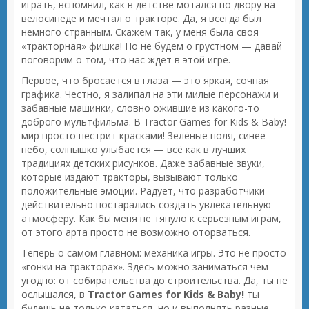
играть, вспомнил, как в детстве мотался по двору на
велосипеде и мечтал о тракторе. Да, я всегда был
немного странным. Скажем так, у меня была своя
«тракторная» фишка! Но не будем о грустном — давай
поговорим о том, что нас ждет в этой игре.
Первое, что бросается в глаза — это яркая, сочная
графика. Честно, я залипал на эти милые персонажи и
забавные машинки, словно ожившие из какого-то
доброго мультфильма. В Tractor Games for Kids & Baby!
мир просто пестрит красками! Зелёные поля, синее
небо, солнышко улыбается — всё как в лучших
традициях детских рисунков. Даже забавные звуки,
которые издают тракторы, вызывают только
положительные эмоции. Радует, что разработчики
действительно постарались создать увлекательную
атмосферу. Как бы меня не тянуло к серьезным играм,
от этого арта просто не возможно оторваться.
Теперь о самом главном: механика игры. Это не просто
«гонки на тракторах». Здесь можно заниматься чем
угодно: от собирательства до строительства. Да, ты не
ослышался, в
Tractor Games for Kids & Baby!
ты
будешь не только кататься, но и выполнять разные