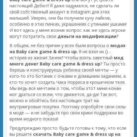
настоящий Дебют! Я даже задумался, не сделать ли
свой собственный аккаунт в Instagram для этих
малышей. Уверен, они бы получили кучу лайков,
особенно в этих пинках, украшениях с утиными ушками!
И вот здесь у меня возник вопрос: как же здесь игроки
могут потратить свои
деньги на модификации
?
В общем, не без причин у всех были вопросы о
модах
на Baby care game & dress up
. Я не взял их () -
история из жизни! Зачем? Чтобы взять заветный
мод
много денег Baby care game & dress up
? Ты просто
берёшь и конструируешь ребенка своей мечты — у
кого-то это ботаник с очками и домашним заданием, а
кто-то хочет создать Чака Норриса в крошечном теле.
Мы ведь все мечтаем о том, чтобы этот мини-конан
мог драться со всем, что движется, да-да! Так вот,
можно и обойтись без настоящих трат на
внутриигровые покупки. Поэтому опробуйте свои силы
в моде — и не забудьте про свои крики поддержки во
время модного показа!
Предупреждаю просто: будьте готовы к тому, что если
вы решите
скачать Baby care game & dress up на