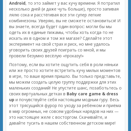
Android
, то это займет у вас кучу времени. Я потратил
несколько дней (и даже чуть больше), просто запивая
лялю сока и расстёгивая все эти супер легкие
комбинезоны. Уверяю, вы не сможете остановиться! И
вы знаете, всегда будет один вопрос: могли бы мы
одеть их в единые пижамы, чтобы хоть когда-то не
искать их в одном и том же магазе? Сделайте этот
эксперимент на свой страх и риск, но мне удалось
уговорить своих друзей поиграть со мной, и мы
провели безумно весёлую «проказу!»
Поэтому, если вы хотите ощутить себя в роли няньки
или же просто хотите встретить кучу милых моментов
в игре, то ваше время пришло. Вы только представьте,
мы можем создать целую группу поддержки для этих
маленьких созданий! Не упустите шанс, позаботьтесь о
своих виртуальных детках в
Baby care game & dress
up
и почувствуйте себя настоящим модным гуру. Весь
этот трясущийся фурор по уходу за ребёнком и приёма
в мир огромных, не совсем удобных нарядов на них —
это настоящее желе с восторгом. Скачивайте, и
давайте тусить в нашем собственном детском мире!