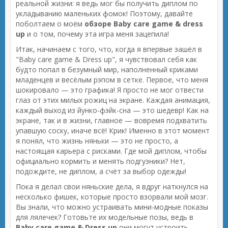
реальной жизни: я ведь мог бы получить диплом по
укладыванию маленьких фомок! Поэтому, давайте
поболтаем о моём
обзоре Baby care game & dress
up
и о том, почему эта игра меня зацепила!
Итак, начинаем с того, что, когда я впервые зашёл в
"Baby care game & Dress up", я чувствовал себя как
будто попал в безумный мир, наполненный криками
младенцев и весёлым рэпом в сетке. Первое, что меня
шокировало — это графика! Я просто не мог отвести
глаз от этих милых рожиц на экране. Каждая анимация,
каждый выход из йунко-фэйк-сна — это шедевр! Как на
экране, так и в жизни, главное — вовремя подхватить
упавшую соску, иначе всё! Крик! Именно в этот момент
я понял, что жизнь няньки — это не просто, а
настоящая карьера с рисками. Где мой диплом, чтобы
официально кормить и менять подгузники? Нет,
подождите, не диплом, а счёт за выбор одежды!
Пока я делал свои няньские дела, я вдруг наткнулся на
несколько фишек, которые просто взорвали мой мозг.
Вы знали, что можно устраивать мини-модные показы
для лялечек? Готовьте их модельные позы, ведь в
Baby care game & Dress up
они могут устроить