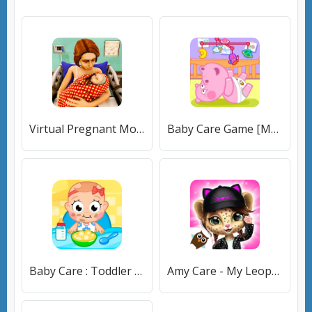
Virtual Pregnant Mom Baby Care (Виртуальная беременная мама Уход за младенцем) [МОД Меню] APK Android
Baby Care Game [МОД Premium] APK Android
Baby Care : Toddler games [МОД Mega Pack] APK Android
Amy Care - My Leopard Baby [МОД Бесконечные монеты] APK Android