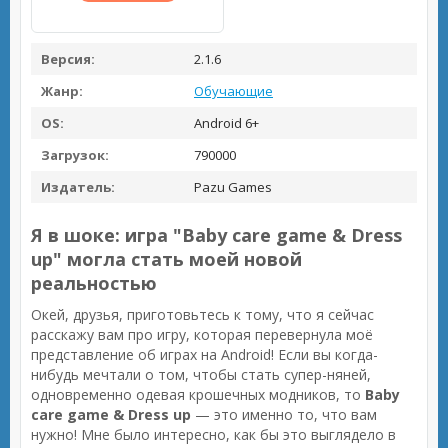
Версия:
2.1.6
Жанр:
Обучающие
OS:
Android 6+
Загрузок:
790000
Издатель:
Pazu Games
Я в шоке: игра "Baby care game & Dress
up" могла стать моей новой
реальностью
Окей, друзья, приготовьтесь к тому, что я сейчас
расскажу вам про игру, которая перевернула моё
представление об играх на Android! Если вы когда-
нибудь мечтали о том, чтобы стать супер-няней,
одновременно одевая крошечных модников, то
Baby
care game & Dress up
— это именно то, что вам
нужно! Мне было интересно, как бы это выглядело в