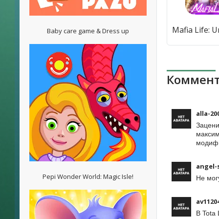
Baby care game & Dress up
Коммент
alla-20
Зацени
максим
модифи
angel-
Pepi Wonder World: Magic Isle!
Не мог
av1120
В Tota