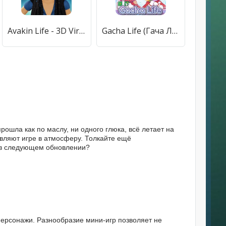
Avakin Life - 3D Virtual World (Авакин Лайф) [МОД Много денег] APK Android
Gacha Life (Гача Лайф) [МОД Бесконечные монеты] APK Android
 прошла как по маслу, ни одного глюка, всё летает на
вляют игре в атмосферу. Толкайте ещё
 в следующем обновлении?
е персонажи. Разнообразие мини-игр позволяет не