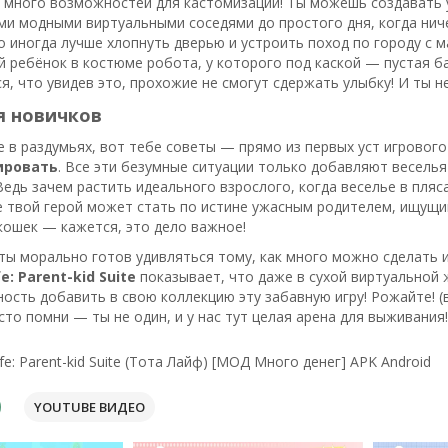
к много возможностей для кастомизации! Ты можешь создавать у
ми модными виртуальными соседями до простого дня, когда ниче
о иногда лучше хлопнуть дверью и устроить поход по городу с 
ой ребёнок в костюме робота, у которого под каской — пустая б
я, что увидев это, прохожие не смогут сдержать улыбку! И ты н
я новичков
е в раздумьях, вот тебе советы — прямо из первых уст игрового
ировать
. Все эти безумные ситуации только добавляют веселья
Ведь зачем растить идеального взрослого, когда веселье в пляса
е твой герой может стать по истине ужасным родителем, ищущи
кошек — кажется, это дело важное!
ты морально готов удивляться тому, как много можно сделать из
e: Parent-kid Suite
показывает, что даже в сухой виртуальной
ость добавить в свою коллекцию эту забавную игру! Рожайте! (
осто помни — ты не один, и у нас тут целая арена для выживания!
fe: Parent-kid Suite (Тота Лайф) [МОД Много денег] APK Android
YOUTUBE ВИДЕО