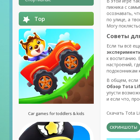
В этой игре та
пикника с самы
осознавать, чт
Top
по улице, а тв
Могу поклястьс
Советы дл
Если ты всё ещ
эксперимент
к воспитанию. 
настроений, гд
подоконникам 
В общем, если 
Обзор Tota Lif
упусти возможн
и если что, пр
Скачать Tota Li
Car games for toddlers & kids
СКРИНШОТЫ