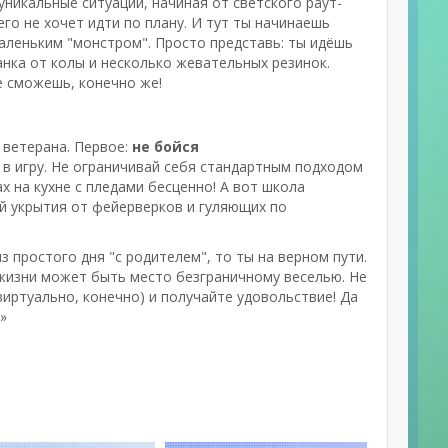
никальные ситуации, начиная от светского раут-
го не хочет идти по плану. И тут ты начинаешь
маленьким "монстром". Просто представь: ты идёшь
анка от колы и несколько жевательных резинок.
е сможешь, конечно же!
 ветерана. Первое:
не бойся
 в игру. Не ограничивай себя стандартным подходом
х на кухне с пледами бесценно! А вот школа
й укрытия от фейерверков и гуляющих по
 простого дня "с родителем", то ты на верном пути.
 жизни может быть место безграничному веселью. Не
виртуально, конечно) и получайте удовольствие! Да
»