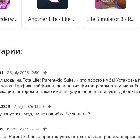
Mafia Life: Underworld (Мафия Лайф) [МОД Бесконечные монеты] APK Android
Another Life - Life Simulator (Аназер Лайф) [МОД Все открыто] APK Android
Life Simulator 3 - Real Life (Лайф Симулятор 3) [МОД Mega Pack] APK Android
арии:
04
26 July 2026 12:50
л моды на Tota Life: Parent-kid Suite, и это просто имба! Установка
алках. Графика кайфовая, да и новые фишки реально крутые доба
кации, интересно, какие именно улучшения планируете добавить
s8209
2 July 2026 13:50
у запустить мод, пишет ошибку. Че за дела?
49
6 April 2026 22:00
 Life: Parent-kid Suite приятно удивляет детальная графика и ярки