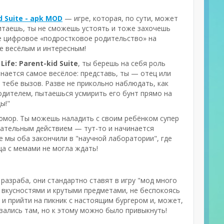
id Suite - apk MOD
— игре, которая, по сути, может
читаешь, ты не сможешь устоять и тоже захочешь
акое цифровое «подростковое родительство» на
ее весёлым и интересным!
Life: Parent-kid Suite
, ты берешь на себя роль
нается самое весёлое: представь, ты — отец или
 тебе вызов. Разве не прикольно наблюдать, как
родителем, пытаешься усмирить его бунт прямо на
ы!"
 юмор. Ты можешь наладить с своим ребёнком супер
вательным действием — тут-то и начинается
 мы оба закончили в "научной лаборатории", где
ца с мемами не могла ждать!
х разраба, они стандартно ставят в игру "мод много
ми вкусностями и крутыми предметами, не беспокоясь
и прийти на пикник с настоящим бургером и, может,
азались там, но к этому можно было привыкнуть!