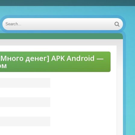
Д Много денег] APK Android —
ом