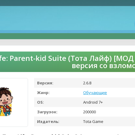
ife: Parent-kid Suite (Тота Лайф) [МО
версия со взлом
Версия:
2.6.8
Жанр:
Обучающие
OS:
Android 7+
Загрузок:
200000
Издатель:
Tota Game