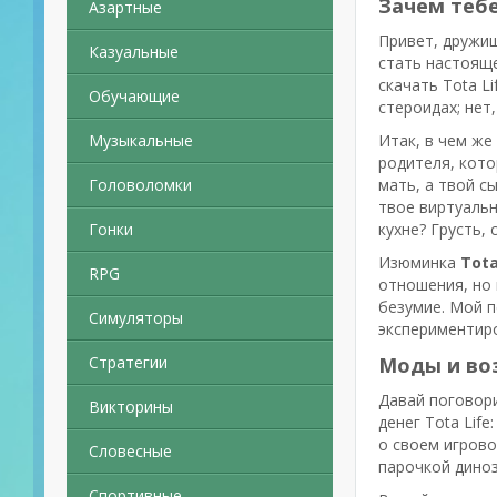
Зачем тебе 
Азартные
Привет, дружищ
Казуальные
стать настояще
скачать Tota L
Обучающие
стероидах; нет
Музыкальные
Итак, в чем же
родителя, кото
Головоломки
мать, а твой с
твое виртуальн
Гонки
кухне? Грусть,
Изюминка
Tota
RPG
отношения, но 
безумие. Мой п
Симуляторы
экспериментиро
Стратегии
Моды и во
Давай поговор
Викторины
денег Tota Lif
о своем игрово
Словесные
парочкой диноз
Спортивные