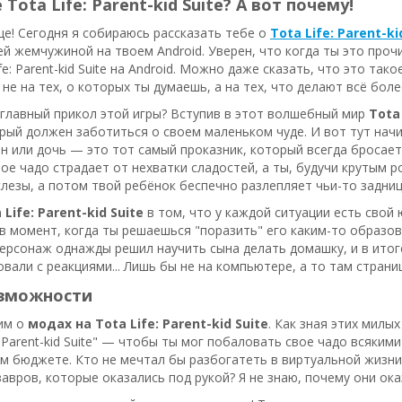
Tota Life: Parent-kid Suite? А вот почему!
е! Сегодня я собираюсь рассказать тебе о
Tota Life: Parent-k
й жемчужиной на твоем Android. Уверен, что когда ты это про
ife: Parent-kid Suite на Android. Можно даже сказать, что это т
, не на тех, о которых ты думаешь, а на тех, что делают всё бол
 главный прикол этой игры? Вступив в этот волшебный мир
Tota 
рый должен заботиться о своем маленьком чуде. И вот тут начи
ын или дочь — это тот самый проказник, который всегда бросает
ое чадо страдает от нехватки сладостей, а ты, будучи крутым 
 слезы, а потом твой ребёнок беспечно разлепляет чьи-то задниц
 Life: Parent-kid Suite
в том, что у каждой ситуации есть свой
в момент, когда ты решаешься "поразить" его каким-то образо
ерсонаж однажды решил научить сына делать домашку, и в итоге
вали с реакциями... Лишь бы не на компьютере, а то там страни
зможности
им о
модах на Tota Life: Parent-kid Suite
. Как зная этих милы
e: Parent-kid Suite" — чтобы ты мог побаловать свое чадо всяки
м бюджете. Кто не мечтал бы разбогатеть в виртуальной жизни 
авров, которые оказались под рукой? Я не знаю, почему они ок