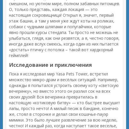
смешном, но уютном мире, полном забавных питомцев.
О, только представь, каждая локация — это
настоящая сокровищница! Открыл я, значит, первый
этаж башни, а там у меня уже ждут коты на роликах,
собаки с чудными шляпами и попугайчики, которые
явно прошли курсы стендапа. Ты просто не можешь не
улыбаться, глядя, как они резвятся, а я, честно говоря,
иногда даже вслух смеюсь, когда один из них пытается
«достать» птичку с потолка – такой вот хардкорный
геймплей!
Исследование и приключения
Пока я исследовал мир Yasa Pets Tower, встретил
множество микро-драм и весёлых ситуаций. Например,
однажды я попытался устроить своему коту «светскую
вечеринку», но вместо этого он разлил сок на всех
своих друзей! Вся вечеринка превратилась в
настоящую «котиковую битву» — кто быстрее высушит
лапы, просто нечто! А милый песик в бандане, конечно
же, стоял в сторонке и делал свои кошачье-пауэр
мимики. Это было лучшее развлечение за всю неделю,
честно! И каждый раз, когда наступает такое веселье,