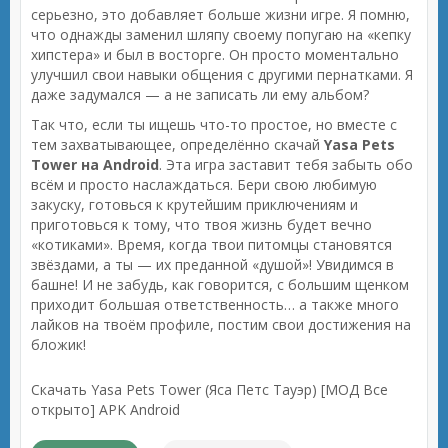
серьезно, это добавляет больше жизни игре. Я помню,
что однажды заменил шляпу своему попугаю на «кепку
хипстера» и был в восторге. Он просто моментально
улучшил свои навыки общения с другими пернатками. Я
даже задумался — а не записать ли ему альбом?
Так что, если ты ищешь что-то простое, но вместе с
тем захватывающее, определённо скачай
Yasa Pets
Tower на Android
. Эта игра заставит тебя забыть обо
всём и просто наслаждаться. Бери свою любимую
закуску, готовься к крутейшим приключениям и
приготовься к тому, что твоя жизнь будет вечно
«котиками». Время, когда твои питомцы становятся
звёздами, а ты — их преданной «душой»! Увидимся в
башне! И не забудь, как говорится, с большим щенком
приходит большая ответственность… а также много
лайков на твоём профиле, постим свои достижения на
бложик!
Скачать Yasa Pets Tower (Яса Петс Тауэр) [МОД Все
открыто] APK Android