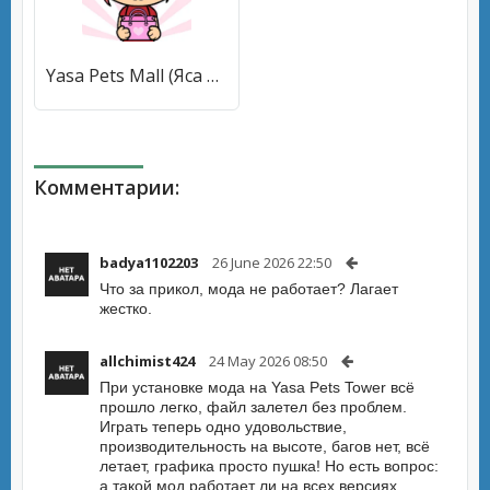
Yasa Pets Mall (Яса Петс Молл) [МОД Premium] APK Android
Комментарии:
badya1102203
26 June 2026 22:50
Что за прикол, мода не работает? Лагает
жестко.
allchimist424
24 May 2026 08:50
При установке мода на Yasa Pets Tower всё
прошло легко, файл залетел без проблем.
Играть теперь одно удовольствие,
производительность на высоте, багов нет, всё
летает, графика просто пушка! Но есть вопрос:
а такой мод работает ли на всех версиях