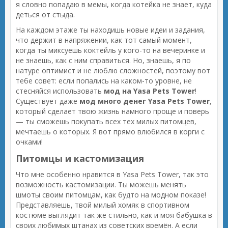
я словно попадаю в мемы, когда котейка не знает, куда
деться от стыда.
На каждом этаже ты находишь новые идеи и задания,
что держит в напряжении, как тот самый момент,
когда ты миксуешь коктейль у кого-то на вечеринке и
не знаешь, как с ним справиться. Но, знаешь, я по
натуре оптимист и не люблю сложностей, поэтому вот
тебе совет: если попались на каком-то уровне, не
стесняйся использовать
мод на Yasa Pets Tower
!
Существует даже
мод много денег Yasa Pets Tower
,
который сделает твою жизнь намного проще и поверь
— ты сможешь покупать всех тех милых питомцев,
мечтаешь о которых. Я вот прямо влюбился в корги с
очками!
Питомцы и кастомизация
Что мне особенно нравится в Yasa Pets Tower, так это
возможность кастомизации. Ты можешь менять
шмоты своим питомцам, как будто на модном показе!
Представляешь, твой милый хомяк в спортивном
костюме выглядит так же стильно, как и моя бабушка в
своих любимых штанах из советских времён. А если