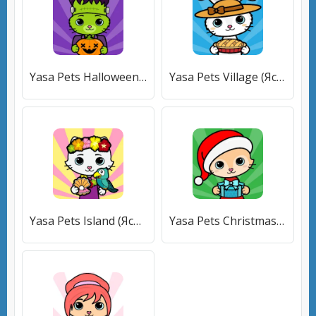
Yasa Pets Halloween (Яса Петс Хэллоуин) [МОД Много денег] APK Android
Yasa Pets Village (Яса Петс Вилладж) [МОД Меню] APK Android
Yasa Pets Island (Яса Петс Айленд) [МОД Premium] APK Android
Yasa Pets Christmas (Яса Петс Кристмас) [МОД Меню] APK Android