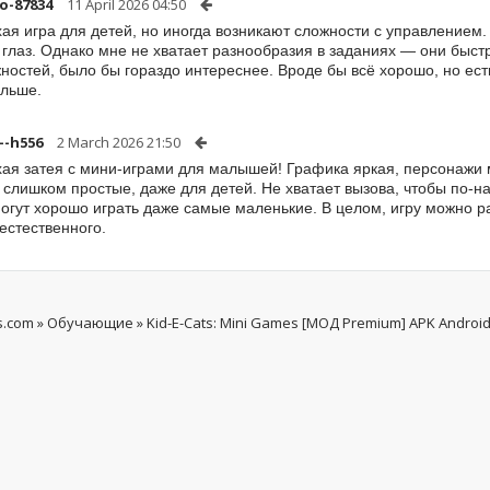
o-87834
11 April 2026 04:50
ая игра для детей, но иногда возникают сложности с управлением. 
 глаз. Однако мне не хватает разнообразия в заданиях — они быс
ностей, было бы гораздо интереснее. Вроде бы всё хорошо, но ес
ольше.
--h556
2 March 2026 21:50
ая затея с мини-играми для малышей! Графика яркая, персонажи м
 слишком простые, даже для детей. Не хватает вызова, чтобы по-н
могут хорошо играть даже самые маленькие. В целом, игру можно ра
естественного.
s.com
»
Обучающие
» Kid-E-Cats: Mini Games [МОД Premium] APK Androi