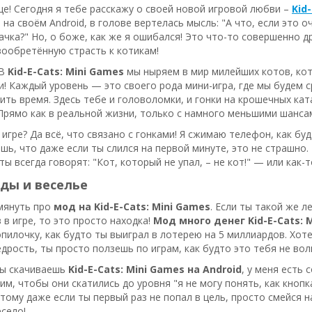
е! Сегодня я тебе расскажу о своей новой игровой любви –
Kid
ё на своём Android, в голове вертелась мысль: "А что, если это 
чка?" Но, о боже, как же я ошибался! Это что-то совершенно др
ообретённую страсть к котикам!
 В
Kid-E-Cats: Mini Games
мы ныряем в мир милейших котов, кот
и! Каждый уровень — это своего рода мини-игра, где мы будем 
ть время. Здесь тебе и головоломки, и гонки на крошечных кат
Прямо как в реальной жизни, только с намного меньшими шанса
гре? Да всё, что связано с гонками! Я сжимаю телефон, как будт
шь, что даже если ты слился на первой минуте, это не страшно.
ы всегда говорят: "Кот, который не упал, – не кот!" — или как-то
ды и веселье
омянуть про
мод на Kid-E-Cats: Mini Games
. Если ты такой же л
 в игре, то это просто находка!
Мод много денег Kid-E-Cats: 
пилочку, как будто ты выиграл в лотерею на 5 миллиардов. Хотел
едрость, ты просто ползешь по играм, как будто это тебя не вол
ты скачиваешь
Kid-E-Cats: Mini Games на Android
, у меня есть 
им, чтобы они скатились до уровня "я не могу понять, как кноп
тому даже если ты первый раз не попал в цель, просто смейся 
есело!