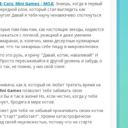
-E-Cats: Mini Games - МОД
. Знаешь, когда я первый
очередной клон, который стал выглядеть как
угое! Давай я тебя научу ненавязчиво споткнуться
орые пам-пам-пам, как настоящие звезды, кидаются
сражаться с логикой, реакцией и даже умением
амаранах, и, конечно, мини-десертные кулинарные
ми, что ты зажаришь себе пиццу в микроволновке.
о это руль, и кричу: "Давай, котик, наваливай!" И
 Просто пересаживайся в другой уровень и забудь о
 так, не помню, у них свой сленг.
енивача, как я, который не любит тратить время на
Mini Games
позволит тебе забивать свою
 бы я так в жизни! Но, если честно, когда у тебя
нует, бродяга в мире котов.
совет для тебя: не забывай прокачивать своих котов.
ка "старт" работает". Уровни катастрофически
над своей неуклюжестью, потому что на старте