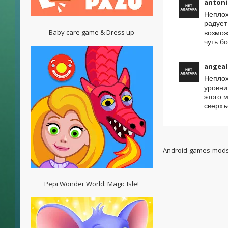
antoni
Неплох
радует
Baby care game & Dress up
возмож
чуть б
angeal
Неплох
уровни
этого 
сверхъ
Android-games-mod
Pepi Wonder World: Magic Isle!