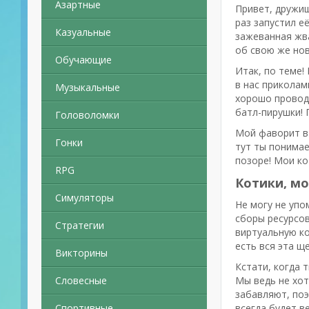
Азартные
Привет, дружищ
раз запустил е
Казуальные
зажеванная жва
об свою же нов
Обучающие
Итак, по теме!
в нас приколам
Музыкальные
хорошо проводи
батл-пирушки! 
Головоломки
Мой фаворит в и
Гонки
тут ты понимае
позоре! Мои кот
RPG
Котики, мо
Симуляторы
Не могу не уп
сборы ресурсов
Стратегии
виртуальную ко
есть вся эта щ
Викторины
Кстати, когда 
Словесные
Мы ведь не хот
забавляют, поэ
Спортивные
всегда будет в