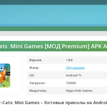
Cats: Mini Games [МОД Premium] APK 
Версия:
1.8.8
Жанр:
Обучающие
OS:
Android 7+
Загрузок:
720000
Издатель:
Hippo Kids Games
E-Cats: Mini Games – Котовые приколы на Androi