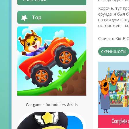
Короче, тут пр
ерунда. Я был 
Top
на каждом шагу
осторожен – ко
Скачать Kid-E-
СКРИНШОТЫ
Car games for toddlers & kids