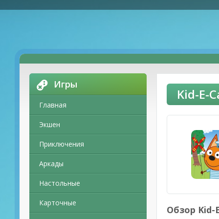
Игры
Kid-E-
Главная
Экшен
Приключения
Аркады
Настольные
Карточные
Обзор Kid-