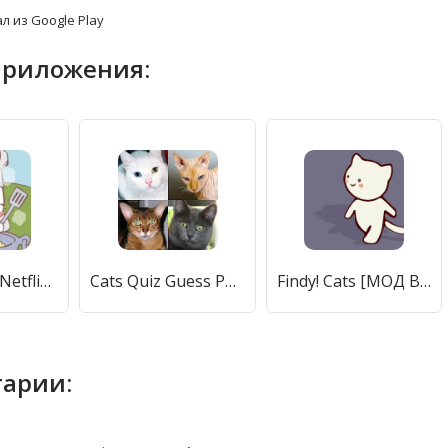
л из Google Play
приложения:
Cats & Soup Netflix Edition [МОД Все открыто] APK Android
Cats Quiz Guess Popular Breeds [МОД Mega Pack] APK Android
Findy! Cats [МОД Все открыто] APK Android
арии: