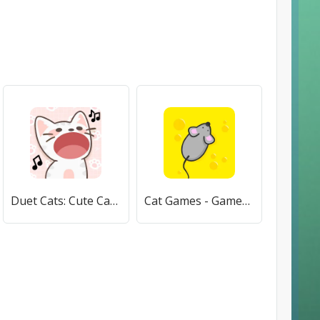
Duet Cats: Cute Cat Music (Дуэт Кэтс) [МОД Premium] APK Android
Cat Games - Games For Cats [МОД Unlocked] APK Android