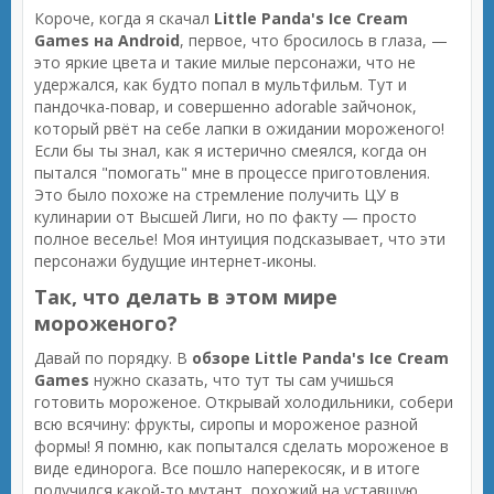
Короче, когда я скачал
Little Panda's Ice Cream
Games на Android
, первое, что бросилось в глаза, —
это яркие цвета и такие милые персонажи, что не
удержался, как будто попал в мультфильм. Тут и
пандочка-повар, и совершенно adorable зайчонок,
который рвёт на себе лапки в ожидании мороженого!
Если бы ты знал, как я истерично смеялся, когда он
пытался "помогать" мне в процессе приготовления.
Это было похоже на стремление получить ЦУ в
кулинарии от Высшей Лиги, но по факту — просто
полное веселье! Моя интуиция подсказывает, что эти
персонажи будущие интернет-иконы.
Так, что делать в этом мире
мороженого?
Давай по порядку. В
обзоре Little Panda's Ice Cream
Games
нужно сказать, что тут ты сам учишься
готовить мороженое. Открывай холодильники, собери
всю всячину: фрукты, сиропы и мороженое разной
формы! Я помню, как попытался сделать мороженое в
виде единорога. Все пошло наперекосяк, и в итоге
получился какой-то мутант, похожий на уставшую