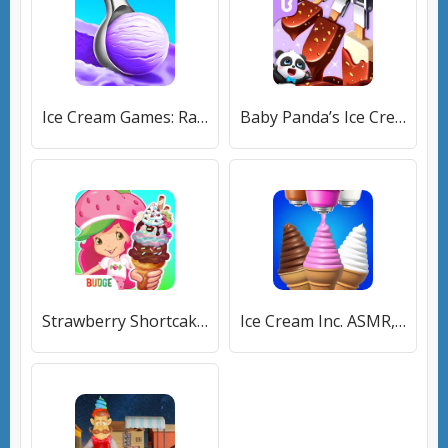
Ice Cream Games: Rainbow Maker (Айс Крем Геймс) [МОД Mega Pack] APK Android
Baby Panda’s Ice Cream Shop [МОД Premium] APK Android
Strawberry Shortcake Ice Cream [МОД Premium] APK Android
Ice Cream Inc. ASMR, DIY Games [МОД Unlocked] APK Android