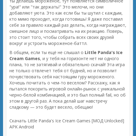
ты делаешь мороженое, тут появляется символичное
"ура!" или "так держать!" Это мелочи, но они
добавляют уюта. Это как если бы ты шутил с каждым,
кто мимо проходит, когда готовишь! Я даже поставил
себе за правило каждый раз делать, когда награждают,
смешное лицо и посматривать на их реакцию. Поверь,
это стоит того, чтобы собрать всех своих друзей
вокруг и устроить мороженое-баттл.
В общем, если ты ещё не слышал о
Little Panda's Ice
Cream Games
, и у тебя на горизонте нет ни одного
плана, то не затягивай и обязательно скачай! Эта игра
не только отвлечет тебя от будней, но и позволит
почувствовать себя настоящим гуру мороженого.
Хочешь почитать о чем-то веселом? Расскажу, как я
пытался покорить игровой онлайн-рынок с уникальной
черно-белой комбинацией, и это был полный fail, но об
этом в другой раз. А пока делай шаг навстречу
сладкому — это будет весело, обещаю!
Скачать Little Panda's Ice Cream Games [МОД Unlocked]
APK Android