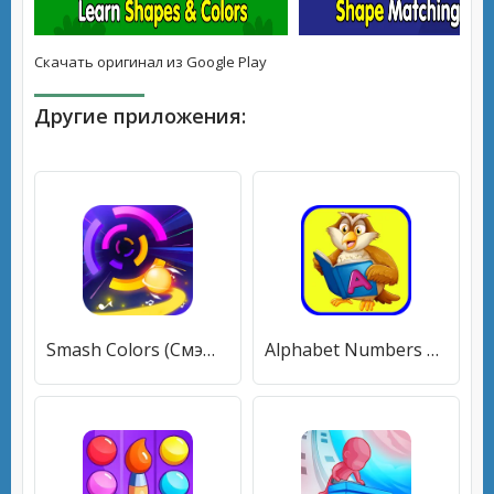
Скачать оригинал из Google Play
Другие приложения:
Smash Colors (Смэш Колорс 3Д) [МОД Много денег] APK Android
Alphabet Numbers Colors [МОД Бесконечные монеты] APK Android