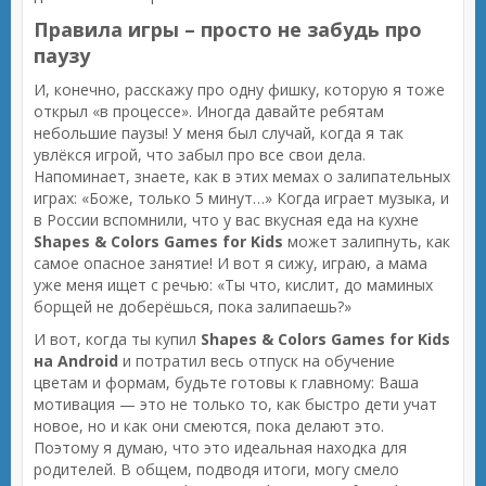
Правила игры – просто не забудь про
паузу
И, конечно, расскажу про одну фишку, которую я тоже
открыл «в процессе». Иногда давайте ребятам
небольшие паузы! У меня был случай, когда я так
увлёкся игрой, что забыл про все свои дела.
Напоминает, знаете, как в этих мемах о залипательных
играх: «Боже, только 5 минут…» Когда играет музыка, и
в России вспомнили, что у вас вкусная еда на кухне
Shapes & Colors Games for Kids
может залипнуть, как
самое опасное занятие! И вот я сижу, играю, а мама
уже меня ищет с речью: «Ты что, кислит, до маминых
борщей не доберёшься, пока залипаешь?»
И вот, когда ты купил
Shapes & Colors Games for Kids
на Android
и потратил весь отпуск на обучение
цветам и формам, будьте готовы к главному: Ваша
мотивация — это не только то, как быстро дети учат
новое, но и как они смеются, пока делают это.
Поэтому я думаю, что это идеальная находка для
родителей. В общем, подводя итоги, могу смело