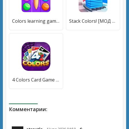
Colors learning games for kids [МОД Mega Pack] APK Android
Stack Colors! [МОД Все открыто] APK Android
4 Colors Card Game (Цвета Карточная Игра) [МОД Меню] APK Android
Комментарии: