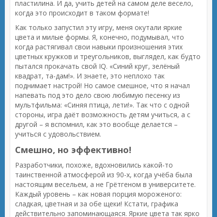
пластилина. И да, учить детей на самом деле весело,
когда это происходит в таком формате!
Как только запустил эту игру, меня окутали яркие
цвета и милые формы. Я, конечно, подумывал, что
когда растягивал свои навыки произношения этих
цветных кружков и треугольников, выглядел, как будто
пытался прокачать свой IQ. «Синий круг, зелёный
квадрат, та-дам!». И знаете, это неплохо так
поднимает настрой! Но самое смешное, что я начал
напевать под это дело свою любимую песенку из
мультфильма: «Синяя птица, лети!». Так что с одной
стороны, игра даёт возможность детям учиться, а с
другой – я вспомнил, как это вообще делается –
учиться с удовольствием.
Смешно, но эффективно!
Разработчики, похоже, вдохновились какой-то
таинственной атмосферой из 90-х, когда учёба была
настоящим весельем, а не Грётгеном в университете.
Каждый уровень – как новая порция мороженого:
сладкая, цветная и за обе щеки! Кстати, графика
действительно запоминающаяся. Яркие цвета так ярко