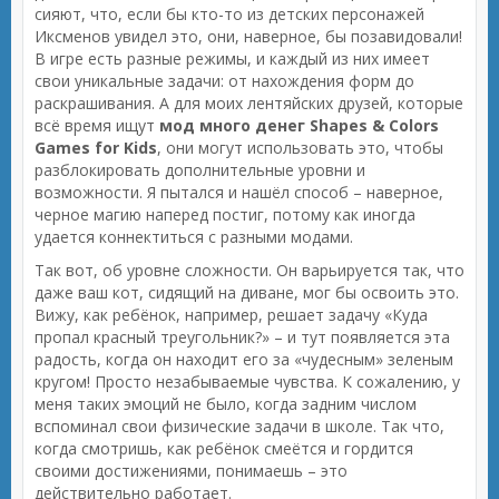
сияют, что, если бы кто-то из детских персонажей
Иксменов увидел это, они, наверное, бы позавидовали!
В игре есть разные режимы, и каждый из них имеет
свои уникальные задачи: от нахождения форм до
раскрашивания. А для моих лентяйских друзей, которые
всё время ищут
мод много денег Shapes & Colors
Games for Kids
, они могут использовать это, чтобы
разблокировать дополнительные уровни и
возможности. Я пытался и нашёл способ – наверное,
черное магию наперед постиг, потому как иногда
удается коннектиться с разными модами.
Так вот, об уровне сложности. Он варьируется так, что
даже ваш кот, сидящий на диване, мог бы освоить это.
Вижу, как ребёнок, например, решает задачу «Куда
пропал красный треугольник?» – и тут появляется эта
радость, когда он находит его за «чудесным» зеленым
кругом! Просто незабываемые чувства. К сожалению, у
меня таких эмоций не было, когда задним числом
вспоминал свои физические задачи в школе. Так что,
когда смотришь, как ребёнок смеётся и гордится
своими достижениями, понимаешь – это
действительно работает.