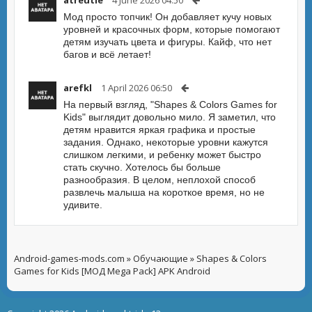
atreutle
4 June 2026 04:50
Мод просто топчик! Он добавляет кучу новых
уровней и красочных форм, которые помогают
детям изучать цвета и фигуры. Кайф, что нет
багов и всё летает!
arefkl
1 April 2026 06:50
На первый взгляд, "Shapes & Colors Games for
Kids" выглядит довольно мило. Я заметил, что
детям нравится яркая графика и простые
задания. Однако, некоторые уровни кажутся
слишком легкими, и ребенку может быстро
стать скучно. Хотелось бы больше
разнообразия. В целом, неплохой способ
развлечь малыша на короткое время, но не
удивите.
Android-games-mods.com
»
Обучающие
» Shapes & Colors
Games for Kids [МОД Mega Pack] APK Android