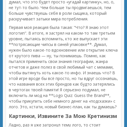
думал, что это будет просто «угадай картинку», но, о,
не тут-то было. Чем больше ты продвигаешься, тем
больше чувствуешь себя в роли сыщика, который
раскручивает затыки мира потребления.
Первая моя реакция была такая: "Что? Я знаю этот
логотип". В итоге, я застрял на каком-то там третьем
уровне, пытаясь вспомнить, кто же выпускает эти
**потрясающие чипсы в синей упаковке**. Думал,
нужен было какое-то вдохновение или открытие ключа
от крутого пива — ну, ты понимаешь. Помню, как
пытался применить свои знания географии, жанра
отчетов и даже полез в свой любимый чат с мемами,
чтобы вытянуть хоть какое-то инфо. И знаешь что? В
этой игре вроде бы всё просто, но ты вдруг осознаёшь,
что названия всех этих брендов как будто затерялись
в чертогах твоей памяти! Я серьезно подумал, не
включить ли мод на **Logo Quiz: Guess the Brand**,
чтобы прикупить себе немного денег на «подсказки» с
лого. Это, кстати, новый бизнес-план, как ты думаешь?
Картинки, Извините За Мою Кретинизм
Ладно, раз я уже затронул тему лого, то стоит