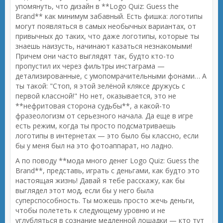
упомянуть, что дизайн в **Logo Quiz: Guess the
Brand** как минимум забавный. Есть фишка: логотипы
могут появляться в самых необычных вариантах, от
привычных до таких, что даже логотипы, которые ты
знаешь наизусть, начинают казаться незнакомыми!
Причем они часто выглядят так, будто кто-то
пропустил их через фильтры инстаграма —
детализированные, с умопомрачительными фонами… А
ты такой: "Стоп, я этой зелёной кляксе дружусь с
первой классной!" Но нет, оказывается, это не
**нефритовая сторона судьбы**, а какой-то
фразеологизм от серьезного начала. Да еще в игре
есть режим, когда ты просто подсматриваешь
логотипы в интернетах — это было бы классно, если
бы у меня был на это фотоаппарат, но ладно.
А по поводу **мода много денег Logo Quiz: Guess the
Brand**, представь, играть с деньгами, как будто это
настоящая жизнь! Давай я тебе расскажу, как бы
выглядел этот мод, если бы у него была
суперспособность. Ты можешь просто жечь деньги,
чтобы полететь к следующему уровню и не
углубляться в сознание медленной лошадки — кто тут