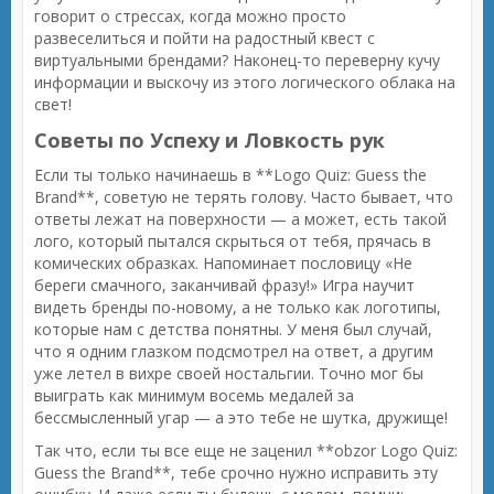
говорит о стрессах, когда можно просто
развеселиться и пойти на радостный квест с
виртуальными брендами? Наконец-то переверну кучу
информации и выскочу из этого логического облака на
свет!
Советы по Успеху и Ловкость рук
Если ты только начинаешь в **Logo Quiz: Guess the
Brand**, советую не терять голову. Часто бывает, что
ответы лежат на поверхности — а может, есть такой
лого, который пытался скрыться от тебя, прячась в
комических образках. Напоминает пословицу «Не
береги смачного, заканчивай фразу!» Игра научит
видеть бренды по-новому, а не только как логотипы,
которые нам с детства понятны. У меня был случай,
что я одним глазком подсмотрел на ответ, а другим
уже летел в вихре своей ностальгии. Точно мог бы
выиграть как минимум восемь медалей за
бессмысленный угар — а это тебе не шутка, дружище!
Так что, если ты все еще не заценил **obzor Logo Quiz:
Guess the Brand**, тебе срочно нужно исправить эту