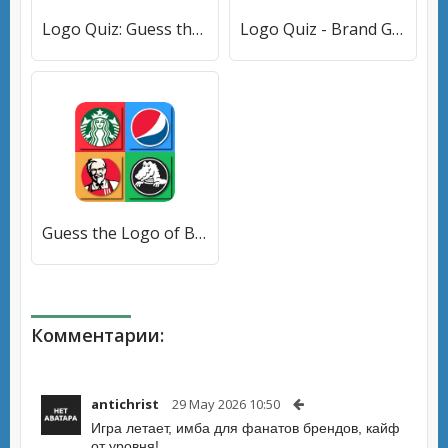
Logo Quiz: Guess the Brand! (Лого Квиз) [МОД Mega Pack] APK Android
Logo Quiz - Brand Game [МОД Бесконечные монеты] APK Android
Guess the Logo of Brand Quiz [МОД Premium] APK Android
Комментарии:
antichrist
29 May 2026 10:50
Игра летает, имба для фанатов брендов, кайф
от уровня!