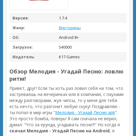
Версия:
1.7.4
Жанр:
Викторины
OS:
Android 8+
Загрузок:
540000
Издатель:
K17 Games
Обзор Мелодия - Угадай Песню: ловлю
ритм!
Привет, друг! Если ты хоть раз ловил себя на том, что
застреваешь на вечеринках или в компании, с паузами
между разговорами, жуя чипсы, то у меня для тебя
есть нечто, что разгонит любую скуку! Поздравляю -
ты попал в мир игры "
Мелодия - Угадай Песню apk
".
Это просто бомба, поверь! Я сам сначала не верил,
думал: "Что за ерунда, угадывать песни?!" Но когда я
скачал Мелодия - Угадай Песню на Android
, я