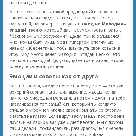
песню из детства.
А еще, если ты весь такой продвинутый и не хочешь
запариваться с недостатком денег в игре, то есть
вариант! Я, например, наткнулся на
мод на Мелодия -
Угадай Песню
, который дает возможность играть с
*бесконечными ресурсами*. Да-да, ты не ослышался,
мне нужны были лишь мод и гипертехнологичные
навыки кибернетика, чтобы швырнуть свои козыри в
игру. Мод много денег Мелодия - Угадай Песню - это
же просто находка! Целую кучу бустов и жизни, чтобы
блеснуть своей эрудицией.
Эмоции и советы как от друга
Честно говоря, каждое новое прохождение — это как
вечерний сериал: ты затаил дыхание, ждешь, когда
начнется очередная мелодия, а потом - BAM! - на тебе
наваливается тот самый хит, который ты когда-то
слушал в укромном уголке своей комнаты со слезами
счастья на глазах. Если вдруг заскучаешь, просто зови
друга, и на двоих у вас уже будет весело! Мы с другом
так и делали - поскандалили, разбираясь, чья очередь
угадывать мелодию. Это, кстати, часть фана —