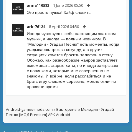
anna110583
1 June 2026 05:50
Это просто пушка! Кайф словить!
ark-76124
8 April 2026 04:50
Иногда чувствуешь себя настоящим знатоком
музыки, а иногда — полным новичком. В
"Мелодии - Угадай Песню" есть моменты, когда
угадываешь трек за секунду, а в других
ситуациях хочется бросить телефон в стену.
Обожаю, как разнообразие жанров заставляет
вспоминать старые хиты, но иногда заигрывают
с новинками, которые мне совершенно не
знакомы. И всё же, если расслабиться и не
брать игру слишком серьезно, можно отлично
провести время.
Android-games-mods.com
»
Викторины
» Мелодия - Угадай
Песню [МОД Premium] APK Android