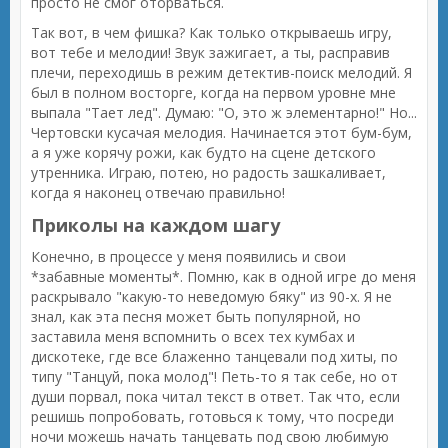
просто не смог оторваться.
Так вот, в чем фишка? Как только открываешь игру,
вот тебе и мелодии! Звук зажигает, а ты, расправив
плечи, переходишь в режим детектив-поиск мелодий. Я
был в полном восторге, когда на первом уровне мне
выпала "Тает лед". Думаю: "О, это ж элементарно!" Но...
Чертовски кусачая мелодия. Начинается этот бум-бум,
а я уже корячу рожи, как будто на сцене детского
утренника. Играю, потею, но радость зашкаливает,
когда я наконец отвечаю правильно!
Приколы на каждом шагу
Конечно, в процессе у меня появились и свои
*забавные моменты*. Помню, как в одной игре до меня
раскрывало "какую-то неведомую бяку" из 90-х. Я не
знал, как эта песня может быть популярной, но
заставила меня вспомнить о всех тех кумбах и
дискотеке, где все блаженно танцевали под хиты, по
типу "Танцуй, пока молод"! Петь-то я так себе, но от
души порвал, пока читал текст в ответ. Так что, если
решишь попробовать, готовься к тому, что посреди
ночи можешь начать танцевать под свою любимую