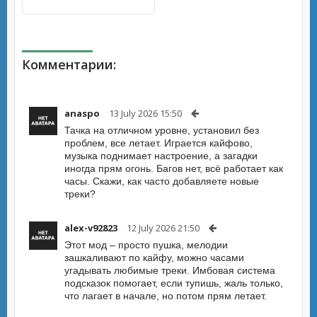
Комментарии:
anaspo
13 July 2026 15:50
Тачка на отличном уровне, установил без
проблем, все летает. Играется кайфово,
музыка поднимает настроение, а загадки
иногда прям огонь. Багов нет, всё работает как
часы. Скажи, как часто добавляете новые
треки?
alex-v92823
12 July 2026 21:50
Этот мод – просто пушка, мелодии
зашкаливают по кайфу, можно часами
угадывать любимые треки. Имбовая система
подсказок помогает, если тупишь, жаль только,
что лагает в начале, но потом прям летает.