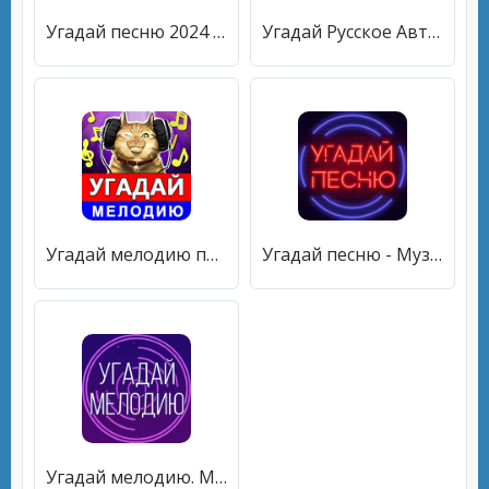
Угадай песню 2024 - Мелодию [МОД Unlocked] APK Android
Угадай Русское Авто! [МОД Mega Pack] APK Android
Угадай мелодию песню 2024 [МОД Бесконечные монеты] APK Android
Угадай песню - Муз. викторина [МОД Все открыто] APK Android
Угадай мелодию. Муз. викторина [МОД Много денег] APK Android