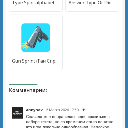
Type Spin: alphabet run game (Тайп Спин) [МОД Unlocked] APK Android
Answer Type Or Die (Ответь или умри) [МОД Premium] APK Android
Gun Sprint (Ган Спринт) [МОД Mega Pack] APK Android
Комментарии:
annynov
6 March 2026 17:50
Сначала мне понравилась идея сразиться в
наборе текста, но со временем стало понятно,
что игра довольно однообразная. Неплохое