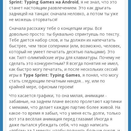
Sprint: Typing Games на Android
, я не знал, что это
станет настоящим развлечением. Это как дрыгать
задницей на танцах: сначала неловко, а потом ты уже
не можешь оторваться!
Сначала расскажу тебе о концепции игры. Всё
довольно просто: ты буквально спринтуешь по тексту.
Тебе дается набор слов, и ты должен их напечатать
быстрее, чем твои соперники (или, возможно, человек,
который не умеет печатать десятью пальцами). Это
как Тилт-олимпийские игры для клавиатуры. Почему не
сделать это конкурентным? Я всегда понятия не имел,
как быстро могу печатать, и после нескольких сессий
игры в
Type Sprint: Typing Games
, я понял, что могу
стать следующим печатным ниндзя… ну, или по
крайней мере, офисным героем!
Что касается графики, то она милая, анимации -
забавные, на заднем плане весело пролетают картинки
с мемами, что делает каждую партию более живой. На
какое-то время я забыл, что у меня есть долги, только
вот эта весёлая анимация перед глазами! Иногда я
даже пытался убеждать себя, что надо написать
«лябом» за 1 минуту, чтобы получить больше очков, и