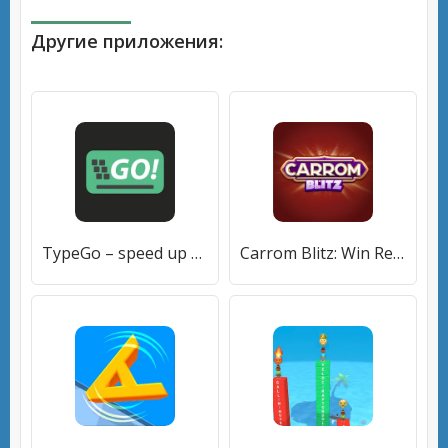
Другие приложения:
TypeGo – speed up your typing! (ТайпГо) [МОД Unlocked] APK Android
Carrom Blitz: Win Rewards (Карром Блиц) [МОД Premium] APK Android