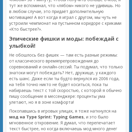
тут же вспоминал, что «лябом» никого не удивишь. Но
в любом случае, это придаёт дополнительную
мотивацию! А вот когда я играл с другом, мы чуть не
устроили чемпионат на пустынном коридоре с криками
«Кто быстрее?».
Эпические фишки и моды: побеждай с
улыбкой!
Не обошлось без фишек — там есть разные режимы:
от классического времяпрепровождения до
соревнований и онлайн-сессий. Ты подумал, что только
знатоки могут побеждать? Нет, дружище, у каждого
есть шанс. Даже если ты будто вернулся из 2006 года,
на тебя точно никто не будет коситься, пока ты
набираешь текст с той скоростью, с которой я обычно
пишу сообщение в мессенджере: проценты ума
улетают, но я в зоне комфорта!
Покопавшись в игровых улицах, я тоже наткнулся на
мод на Type Sprint: Typing Games
, и это было
мгновенное откровение. Я думал, что перепечатает
текст быстрее, но когда включаешь мод много денег