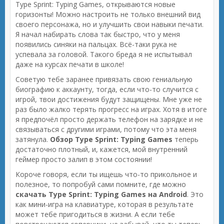
Type Sprint: Typing Games, открываются новые
горизонты! Можно настроить не только внешний вид
своего персонажа, но и улучшить свои навыки печати.
Я начал набирать слова так быстро, что у меня
появились синяки на пальцах. Всё-таки рука не
успевала за головой. Такого бреда я не испытывал
даже на курсах печати в школе!
Советую тебе заранее привязать свою гениальную
биографию к аккаунту, тогда, если что-то случится с
игрой, твои достижения будут защищены. Мне уже не
раз было жалко терять прогресс на играх. Хотя в итоге
я предпочёл просто держать телефон на зарядке и не
связываться с другими играми, потому что эта меня
затянула.
Обзор Type Sprint: Typing Games
теперь
достаточно плотный, и, кажется, мой внутренний
геймер просто залип в этом состоянии!
Короче говоря, если ты ищешь что-то прикольное и
полезное, то попробуй сами помните, где можно
скачать Type Sprint: Typing Games на Android
. Это
как мини-игра на клавиатуре, которая в результате
может тебе пригодиться в жизни. А если тебе