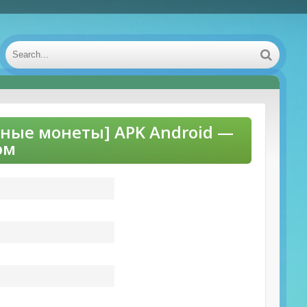
ечные монеты] APK Android —
ом