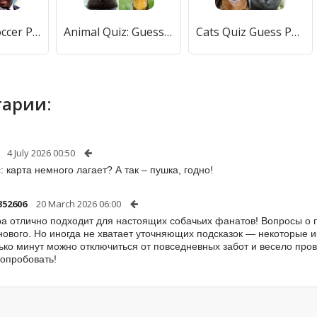
Guess the Soccer Player: Quiz [МОД Все открыто] APK Android
Animal Quiz: Guess the Animal [МОД Меню] APK Android
Cats Quiz Guess Popular Breeds [МОД Mega Pack] APK Android
арии:
4 July 2026 00:50
: карта немного лагает? А так – пушка, годно!
352606
20 March 2026 06:00
ра отлично подходит для настоящих собачьих фанатов! Вопросы о 
нового. Но иногда не хватает уточняющих подсказок — некоторые и
ько минут можно отключиться от повседневных забот и весело пров
попробовать!