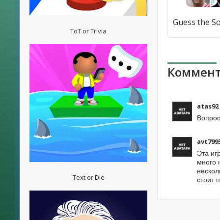
ToT or Trivia
Коммент
atas92
Вопрос
avt799
Эта иг
много 
нескол
Text or Die
стоит 