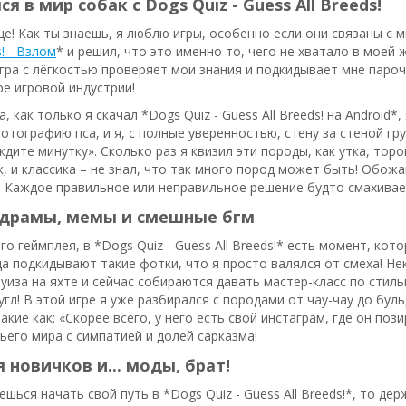
 в мир собак с Dogs Quiz - Guess All Breeds!
е! Как ты знаешь, я люблю игры, особенно если они связаны с м
s! - Взлом
* и решил, что это именно то, чего не хватало в моей 
игра с лёгкостью проверяет мои знания и подкидывает мне паро
е игровой индустрии!
, как только я скачал *Dogs Quiz - Guess All Breeds! на Android
отографию пса, и я, с полные уверенностью, стену за стеной гру
дите минутку». Сколько раз я квизил эти породы, как утка, тор
к, и классика – не знал, что так много пород может быть! Обожа
 Каждое правильное или неправильное решение будто смахивае
драмы, мемы и смешные бгм
о геймплея, в *Dogs Quiz - Guess All Breeds!* есть момент, кот
а подкидывают такие фотки, что я просто валялся от смеха! Не
руиза на яхте и сейчас собираются давать мастер-класс по сти
 гугл! В этой игре я уже разбирался с породами от чау-чау до бу
акие как: «Скорее всего, у него есть свой инстаграм, где он по
ьего мира с симпатией и долей сарказма!
 новичков и... моды, брат!
ешься начать свой путь в *Dogs Quiz - Guess All Breeds!*, то де