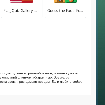
Flag Quiz Gallery: Quiz, Guess (Флаг квиз галерея) [МОД Premium] APK Android
Guess the Food: Food Quiz [МОД Бесконечные монеты] APK Android
породах довольно разнообразные, и можно узнать
з описаний слишком абстрактные. Все же, за
ести время, разгадывая породы. Если любите собак,