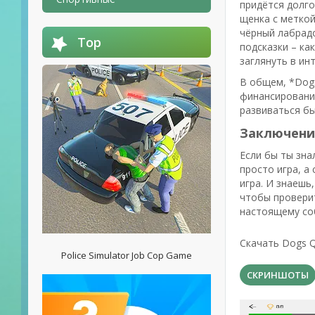
придётся долг
щенка с меткой
чёрный лабрадо
Top
подсказки – ка
заглянуть в инт
В общем, *Dogs 
финансирование
развиваться бы
Заключени
Если бы ты знал
просто игра, а
игра. И знаешь
чтобы проверить
настоящему со
Скачать Dogs Q
Police Simulator Job Cop Game
СКРИНШОТЫ