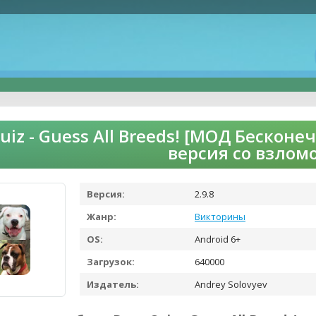
uiz - Guess All Breeds! [МОД Бескон
версия со взлом
Версия:
2.9.8
Жанр:
Викторины
OS:
Android 6+
Загрузок:
640000
Издатель:
Andrey Solovyev