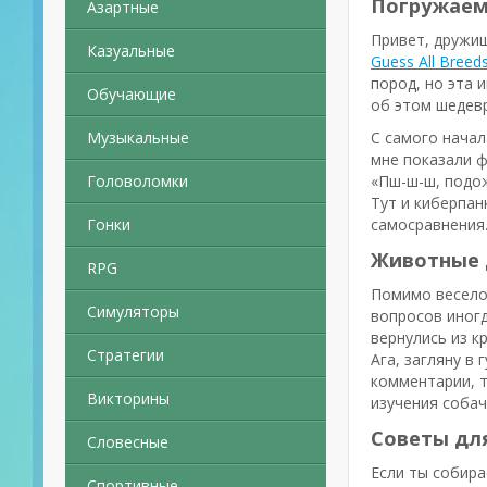
Погружаемся
Азартные
Привет, дружищ
Казуальные
Guess All Breed
пород, но эта 
Обучающие
об этом шедевр
Музыкальные
С самого начала
мне показали ф
Головоломки
«Пш-ш-ш, подож
Тут и киберпан
Гонки
самосравнения.
Животные 
RPG
Помимо веселог
Симуляторы
вопросов иногд
вернулись из к
Стратегии
Ага, загляну в
комментарии, т
Викторины
изучения собач
Советы для
Словесные
Если ты собира
Спортивные