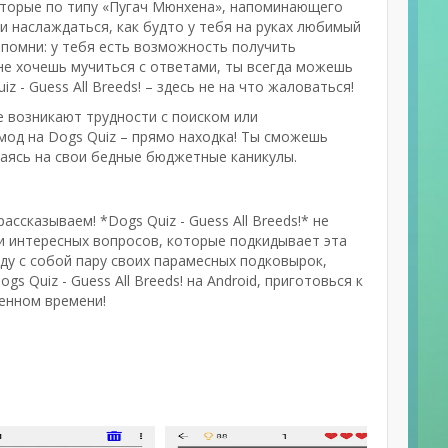
оторые по типу «Пугач Мюнхена», напоминающего
и наслаждаться, как будто у тебя на руках любимый
 помни: у тебя есть возможность получить
 не хочешь мучиться с ответами, ты всегда можешь
 - Guess All Breeds! – здесь не на что жаловаться!
 же возникают трудности с поиском или
мод на Dogs Quiz – прямо находка! Ты сможешь
ваясь на свои бедные бюджетные каникулы.
ассказываем! *Dogs Quiz - Guess All Breeds!* не
 и интересных вопросов, которые подкидывает эта
еду с собой пару своих парамесных подковырок,
s Quiz - Guess All Breeds! на Android, приготовься к
енном времени!