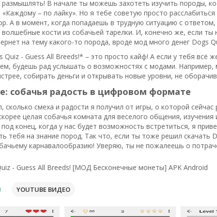
о размышлять! В начале ты можешь захотеть изучить породы, к
 «Каждому – по лайку». Но я тебе советую просто расслабиться 
р. А в момент, когда попадаешь в трудную ситуацию с ответом,
к волшебные кости из собачьей тарелки. И, конечно же, если ты
ернет на тему какого-то порода, вроде мод много денег Dogs Quiz
Quiz - Guess All Breeds!* – это просто кайф! А если у тебя всё
м, будешь рад услышать о возможностях с модами. Например, 
стрее, собирать деньги и открывать новые уровни, не оборачи
е: собачья радость в цифровом формате
, сколько смеха и радости я получил от игры, о которой сейчас р
 скорее целая собачья комната для веселого общения, изучения
, под конец, когда у нас будет возможность встретиться, я прив
 тебя на знание пород. Так что, если ты тоже решил скачать Dog
бачьему карнавалообразию! Уверяю, ты не пожалеешь о потрач
uiz - Guess All Breeds! [МОД Бесконечные монеты] APK Android
YOUTUBE ВИДЕО