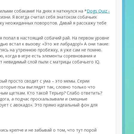
илыми собаками! На днях я наткнулся на *
Dogs Quiz -
жизни. Я всегда считал себя знатоком собачьих
чку неожиданных поворотов. Давай я расскажу тебе
*, я попал в настоящий собачий рай. На первом уровне
дью встал к вызову: «Это же лабрадор!» А они такие:
опясь на утреннюю пробежку, я уже сам не помню.
ю, когда в игре есть элементы соревнования и
т невидимый слой пыли с матрицы собачьего IQ.
орый просто сводит с ума – это мемы. Серии
которые псы выглядят так, словно только что
льным щеткам. Кто такой Терьер? Слабо ответить?
льдога, а подчас проскальзывали и смешные
зирует с авокадо». Это прямо идеальный фон для
ржись крепче и не забывай о том, что тут порой