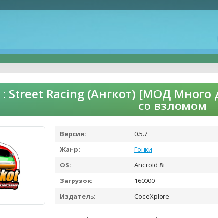
 : Street Racing (Ангкот) [МОД Много
со взломом
Версия:
0.5.7
Жанр:
Гонки
OS:
Android 8+
Загрузок:
160000
Издатель:
CodeXplore