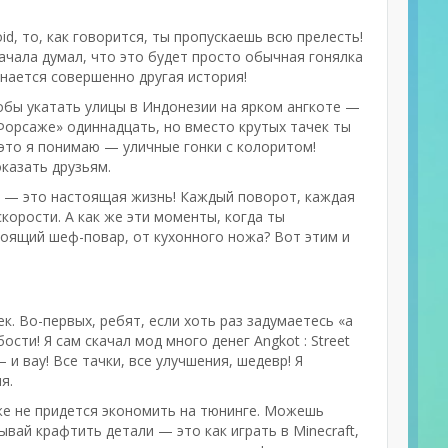
id, то, как говорится, ты пропускаешь всю прелесть!
сначала думал, что это будет просто обычная гонялка
инается совершенно другая история!
чтобы укатать улицы в Индонезии на ярком ангкоте —
«Форсаже» одиннадцать, но вместо крутых тачек ты
 это я понимаю — уличные гонки с колоритом!
казать друзьям.
ки — это настоящая жизнь! Каждый поворот, каждая
орости. А как же эти моменты, когда ты
тоящий шеф-повар, от кухонного ножа? Вот этим и
к. Во-первых, ребят, если хоть раз задумаетесь «а
бости! Я сам скачал мод много денег Angkot : Street
 и вау! Все тачки, все улучшения, шедевр! Я
я.
же не придется экономить на тюнинге. Можешь
ывай крафтить детали — это как играть в Minecraft,