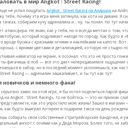
ловать в мир Angkot : Street Racing!
 еще не успел пощупать
Angkot : Street Racing на Андроид
на Andro
жу тебе, почему эта игра меня затянула, как кота на диване. Я 
а тачках, собираем кучу адреналина и… ну, ты понял. Но тут нач
ет атмосфера. Не знаю, как у тебя, но я всегда мечтал о том, 
автобусик, который ходуливает наезде по городу. Как будто в 
о вроде бусика с красными огнями и наклейками на капоте. Вот
ороша, с яркими цветами и детализацией, которую не стыдно по
ткивая навигатор на экране, я осознал, что это не просто гон
 ты фигачишь в лоб — всё это дает непередаваемое ощущение ск
езаешься в забор, но в последний момент уклоняешься, как нас
Street Racing — адреналин зашкаливает, и ты тут как тут!
 новичков и немного фана!
я серьезно завис на этой игре, я бы хотел поделиться парой фише
д на Angkot : Street Racing», то не бойтесь — это не признак сла
е представляете, как это упростило мою жизнь! Зашел в магазин —
я, как будто выиграл лотерею и подарили такси на день рождени
ешь собирать свои собственные стритрейсерские бандочки, и у
деальный ангкот с огнями как у Деда Мороза. Более того, не заб