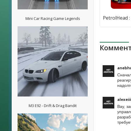
Mini Car Racing Game Legends
Коммент
anebh
Сначал
реагир
надолг
alexeii
M3 E92 - Drift & Drag Bandit
Вау, з
управл
разраб
требуе