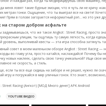
гонок! И каждый раз, когда ты модифицируешь свою машинку, п
да меня ловят такие бурные эмоции, что я чуть ли не кричу «как
их метрах гонки. Ощущение, что ты выиграл все на свете! Хочетс
ие! Прям в голове загорается неформатный рэп… но это уже дру
к на старом добром асфальте
ы задумываешься, что же такое Angkot : Street Racing, просто зн
прекрасным улицам, ты ощутишь ту самую легкость, когда едешь
й уровень, выполнивай квесты — эта игра способна затянуть та
авный совет в моем маленьком обзоре Angkot : Street Racing — 
орды во главу угла, просто катайся, наслаждайся! Почему бы не
чку новых наклеек, сделать свою тачку уникальной? Ищи свое м
лавное не скорость, а стиль.
е, если ты все еще сидишь на заборе и не решил, нужно ли скачив
кай игру и погружайся в мир уличных гонок. Кто знает, возможно
: Street Racing (Ангкот) [МОД Много денег] APK Android
YOUTUBE ВИДЕО