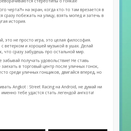
ереворачиваются стереотипы о гонках!
ого черта?!» на экран, когда кто-то там врезается в
я сразу побежать на улицу, взять мопед и затечь в
гая история.
ай, это не просто игра, это целая философия.
 с ветерком и хорошей музыкой в ушах. Делай
к, что сразу забудешь про остальной мир.
не забывай получать удовольствие! Не ставь
 заехать в торговый центр после уличных гонок,
есто среди уличных гонщиков, двигайся вперед, но
ать Angkot : Street Racing на Android, не думай ни
, именно тебе удастся стать легендой ангкота!