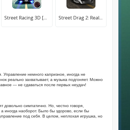
Street Racing 3D [МОД Все открыто] APK Android
Street Drag 2: Real Car Racing (Стрит Дрэг 2) [МОД Меню] APK Android
я. Управление немного капризное, иногда не
онок реально захватывает, а музыка подгоняет. Можно
лавное — не сдаваться после первых неудач!
ят довольно симпатично. Но, честно говоря,
а иногда наоборот. Было бы здорово, если бы
управление под себя. В целом, неплохая игрушка, но