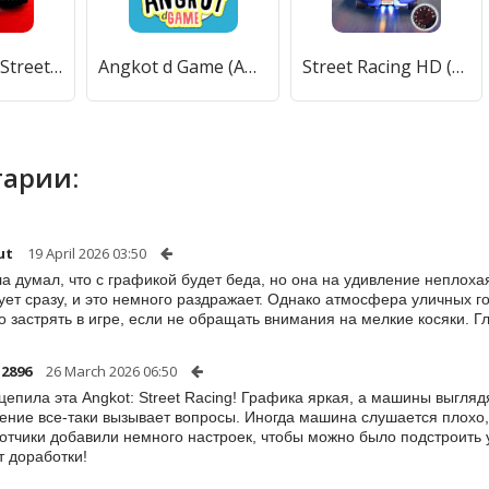
PetrolHead : Street Racing (ПетролХед) [МОД Unlocked] APK Android
Angkot d Game (Ангкот д Гейм) [МОД Много денег] APK Android
Street Racing HD (Стрит Рейсинг ХД) [МОД Premium] APK Android
арии:
ut
19 April 2026 03:50
а думал, что с графикой будет беда, но она на удивление неплоха
ует сразу, и это немного раздражает. Однако атмосфера уличных г
о застрять в игре, если не обращать внимания на мелкие косяки. Г
i2896
26 March 2026 06:50
ацепила эта Angkot: Street Racing! Графика яркая, а машины выгляд
ение все-таки вызывает вопросы. Иногда машина слушается плохо, 
отчики добавили немного настроек, чтобы можно было подстроить 
т доработки!