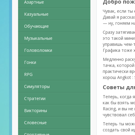
Добро пожа
Азартные
Чувак, если ты
Казуальные
Давай я расска
— ну, гоняем н
Обучающие
Сразу затягива
Музыкальные
это такой мини
управишь чем-т
Головоломки
Графика тоже х
Медленно раску
Гонки
тачка, которой
практически вр
RPG
хорош Angkot : 
Симуляторы
Советы для
Теперь, когда 
Стратегии
как бы взять мо
Racing, и вы н
Викторины
чувствовал себ
Словесные
Теперь ты мож
создать свой и
Спортивные