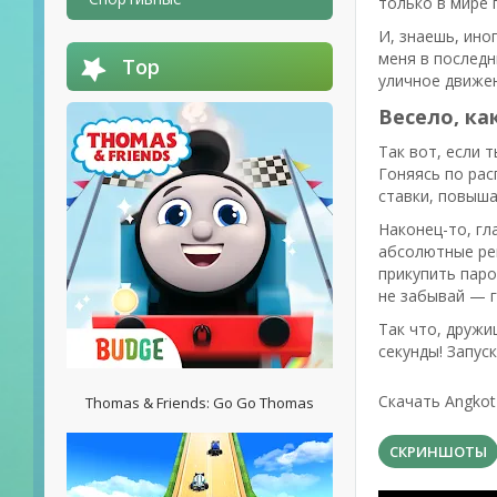
только в мире 
И, знаешь, иног
меня в последн
Top
уличное движен
Весело, ка
Так вот, если т
Гоняясь по рас
ставки, повыша
Наконец-то, гл
абсолютные рек
прикупить паро
не забывай — г
Так что, дружищ
секунды! Запус
Скачать Angkot 
Thomas & Friends: Go Go Thomas
СКРИНШОТЫ