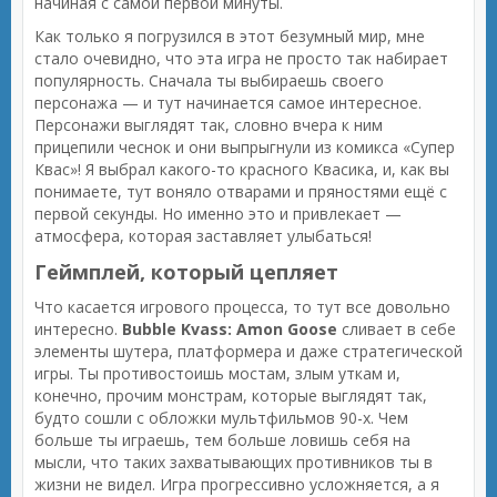
начиная с самой первой минуты.
Как только я погрузился в этот безумный мир, мне
стало очевидно, что эта игра не просто так набирает
популярность. Сначала ты выбираешь своего
персонажа — и тут начинается самое интересное.
Персонажи выглядят так, словно вчера к ним
прицепили чеснок и они выпрыгнули из комикса «Супер
Квас»! Я выбрал какого-то красного Квасика, и, как вы
понимаете, тут воняло отварами и пряностями ещё с
первой секунды. Но именно это и привлекает —
атмосфера, которая заставляет улыбаться!
Геймплей, который цепляет
Что касается игрового процесса, то тут все довольно
интересно.
Bubble Kvass: Amon Goose
сливает в себе
элементы шутера, платформера и даже стратегической
игры. Ты противостоишь мостам, злым уткам и,
конечно, прочим монстрам, которые выглядят так,
будто сошли с обложки мультфильмов 90-х. Чем
больше ты играешь, тем больше ловишь себя на
мысли, что таких захватывающих противников ты в
жизни не видел. Игра прогрессивно усложняется, а я