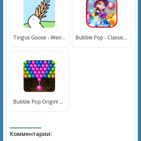
Tingus Goose - Weird Idle Game (Тингус Гус) [МОД Premium] APK Android
Bubble Pop - Classic Bubble Sh (Бабл Поп) [МОД Premium] APK Android
Bubble Pop Origin! Puzzle Game [МОД Все открыто] APK Android
Комментарии: