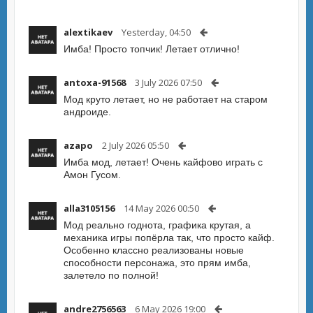
alextikaev
Yesterday, 04:50
Имба! Просто топчик! Летает отлично!
antoxa-91568
3 July 2026 07:50
Мод круто летает, но не работает на старом
андроиде.
azapo
2 July 2026 05:50
Имба мод, летает! Очень кайфово играть с
Амон Гусом.
alla3105156
14 May 2026 00:50
Мод реально годнота, графика крутая, а
механика игры попёрла так, что просто кайф.
Особенно классно реализованы новые
способности персонажа, это прям имба,
залетело по полной!
andre2756563
6 May 2026 19:00