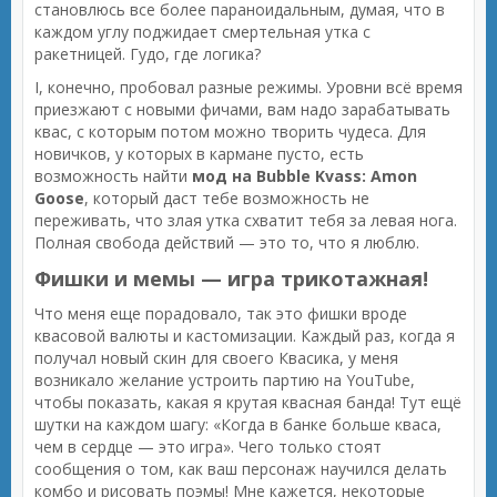
становлюсь все более параноидальным, думая, что в
каждом углу поджидает смертельная утка с
ракетницей. Гудо, где логика?
I, конечно, пробовал разные режимы. Уровни всё время
приезжают с новыми фичами, вам надо зарабатывать
квас, с которым потом можно творить чудеса. Для
новичков, у которых в кармане пусто, есть
возможность найти
мод на Bubble Kvass: Amon
Goose
, который даст тебе возможность не
переживать, что злая утка схватит тебя за левая нога.
Полная свобода действий — это то, что я люблю.
Фишки и мемы — игра трикотажная!
Что меня еще порадовало, так это фишки вроде
квасовой валюты и кастомизации. Каждый раз, когда я
получал новый скин для своего Квасика, у меня
возникало желание устроить партию на YouTube,
чтобы показать, какая я крутая квасная банда! Тут ещё
шутки на каждом шагу: «Когда в банке больше кваса,
чем в сердце — это игра». Чего только стоят
сообщения о том, как ваш персонаж научился делать
комбо и рисовать поэмы! Мне кажется, некоторые