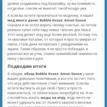
уровни создавались под балалайку, ну вы понимаете,
когда квас совсем не выносит такой воздух ума.
А если вы хотите прокачаться по-модному, я нашел
мод много денег Bubble Kvass: Amon Goose
.
Сначала я не хотел верить своему счастью, но потом
реально купил себе пару новых тапочек для Кваса.
Этот мод делает игру еще более веселой, потому что
те квасовые баталии, от которых я просто умирал от
смеха, стали даже интереснее с ухищрениями на
экране. Таким образом, я не просто побеждал, я
разносил все их утки, словно олимпийский чемпион по
квасу с веслом в руке.
Подводим итоги
В общем,
обзор Bubble Kvass: Amon Goose
у меня
вышел довольно позитивным, и все это за счет того,
что игра действительно стоит внимания. Если вы
хотите вытянуть из рук свой стресс и просто
повеселиться, то обязательно попробуйте её. И не
стесняйтесь искать
моды на игру
, ведь ничто не
может удержать вас от полного квасного веселья,