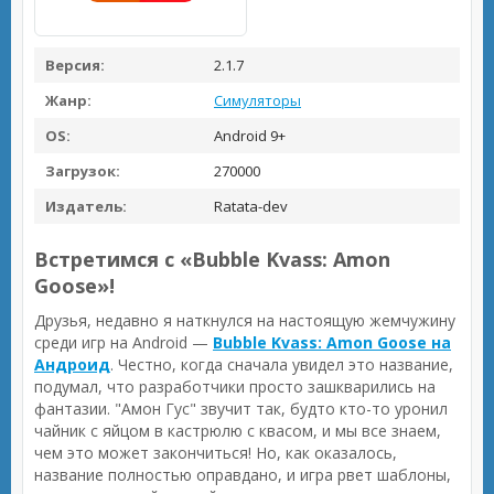
Версия:
2.1.7
Жанр:
Симуляторы
OS:
Android 9+
Загрузок:
270000
Издатель:
Ratata-dev
Встретимся с «Bubble Kvass: Amon
Goose»!
Друзья, недавно я наткнулся на настоящую жемчужину
среди игр на Android —
Bubble Kvass: Amon Goose на
Андроид
. Честно, когда сначала увидел это название,
подумал, что разработчики просто зашкварились на
фантазии. "Амон Гус" звучит так, будто кто-то уронил
чайник с яйцом в кастрюлю с квасом, и мы все знаем,
чем это может закончиться! Но, как оказалось,
название полностью оправдано, и игра рвет шаблоны,