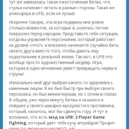
тут же завязалась такая ожесточённая битва, что
стулья начинают летать в разные стороны. Такая же
атмосфера в UFB, если не лучше!
Искренне говорю, эта игра подарила мне ровно
столько моментов, за которые я, конечно, потом
покраснел перед народом. Представьте себе ситуации,
когда вы управляете персонажем, который работает
на уровне «что?», и внезапно начинаете случайно бить
своего друга вместо того, чтобы давать ему
подзатыльник в реальной жизни. Так вот, в UFB это
вообще просто художественный шедевр. Игра,
которая в одно мгновение умеет превращать нервы в
струны!
Изначально мой друг выбрал какого-то здоровяка с
каменным лицом. Я же был быстр при выборе своего
персонажа, он был миниатюрным, но с огнем в глазах.
В общем, уже через минуту битвы я оказался в
ловушке у своего шикарно мускулистого противника,
который, казалось, мог бы сдвинуть гору. И тут я
вспомнил, что есть
мод на UFB: 2 Player Game
Fighting
, который даёт тебе кучу апгрейдов! Профит
каких-то легальных читов? О, да!