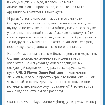
в «Джуманджи». Да-да, я вспомнил мем с
аниметоитами — просто представьте, как мы с
друзьями сражаемся в таком духе.
Игра действительно затягивает, и время летит
быстро, как если бы вы задвигали на кого-то крутую
шутку на вечеринке, а потом обнаружили, что это уже
утро, и вы в военной форме. Я желаю каждому найти
своего врага в этой игре — у кого-то это брат, у кого-
то подруга, а у меня это, похоже, стал мой телефон,
поскольку я уже давно от него не отрываюсь!
Но, ребята, запомните: чем больше деньги и моды, тем
больше споров, но именно это и делает игру
увлекательной! Я уехал домой в предвкушении
следующей крушилки — держитесь, карусель, мы в
пути.
UFB: 2 Player Game Fighting
— мой новый
любимчик, и это не просто игра, это целая жизнь. Так
что, задайте своим друзьям вопрос: готовы ли они к
потенциально позорному поражению? Я точно готов
— и с удовольствием вас разорву!
Скачать UFB: 2 Player Game Fighting (УФБ) [МОД Меню]