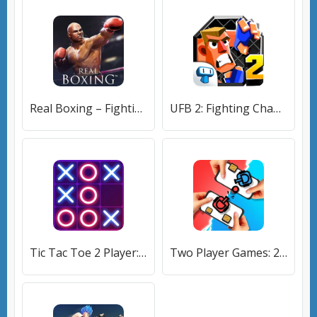
Real Boxing – Fighting Game (Реал Боксинг) [МОД Много денег] APK Android
UFB 2: Fighting Champions Game (УФБ 2) [МОД Mega Pack] APK Android
Tic Tac Toe 2 Player: XO Game (Тик Так Тоу 2 игрока) [МОД Бесконечные монеты] APK Android
Two Player Games: 2 Player Joy [МОД Много денег] APK Android