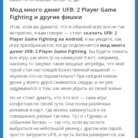
Мод много денег UFB: 2 Player Game
Fighting и другие фишки
Итак, если вы думаете, что в обычной игре всё не так
интересно, я вам говорю — стоит
скачать UFB: 2
Player Game Fighting на Android
, и вы увидите, как
игра преображается, когда подключается
мод много
денег UFB: 2 Player Game Fighting
. Вы будете ломать
всю игру, как монстр на каникулах! Я вот, например,
наконец-то закупил такие мощные апгрейды, что мой
герой стал настоящей божественной машиной —
неужели это не поразительно? При каждом новом
уроне у моего друга сжималось сердце, и он уже
задумывался о том, как меня убрать из своей жизни.
Но не стоит думать, что это всё — сама игра
конфетная по своей сути. Она полна различных
режимов и карт, где можно замахнуться и на
совершенно разные тактики. Тут и «Турнир» и
«Обычная битва» — так что, если вы хотите
выбраться на небольшой уикенд с другом или парой,
просто загрузите UFB, и пусть битва развернётся, как