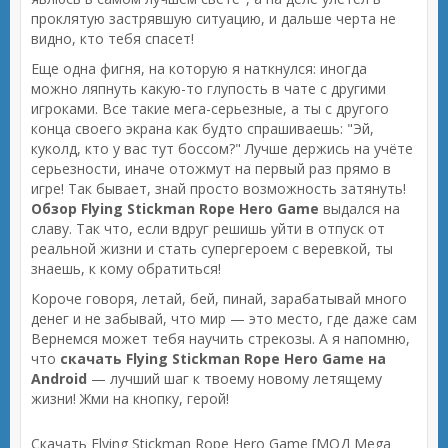
проклятую застрявшую ситуацию, и дальше черта не
видно, кто тебя спасет!
Еще одна фигня, на которую я наткнулся: иногда
можно ляпнуть какую-то глупость в чате с другими
игроками. Все такие мега-серьезные, а ты с другого
конца своего экрана как будто спрашиваешь: "Эй,
куколд, кто у вас тут боссом?" Лучше держись на учёте
серьезности, иначе отожмут на первый раз прямо в
игре! Так бывает, знай просто возможность затянуть!
Обзор Flying Stickman Rope Hero Game
выдался на
славу. Так что, если вдруг решишь уйти в отпуск от
реальной жизни и стать супергероем с веревкой, ты
знаешь, к кому обратиться!
Короче говоря, летай, бей, пинай, зарабатывай много
денег и не забывай, что мир — это место, где даже сам
Вернемся может тебя научить стрекозы. А я напомню,
что
скачать Flying Stickman Rope Hero Game на
Android
— лучший шаг к твоему новому летящему
жизни! Жми на кнопку, герой!
Скачать Flying Stickman Rope Hero Game [МОД Mega