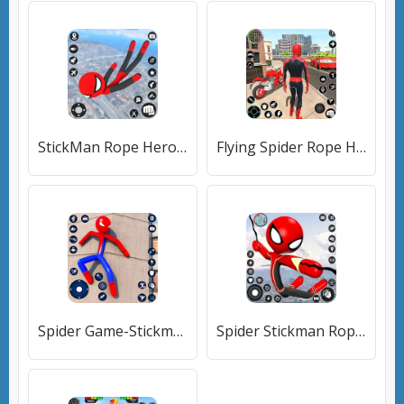
StickMan Rope Hero Spider Game (Стикмен Роуп Хиро Спайдер Гейм) [МОД Много денег] APK Android
Flying Spider Rope Hero Fight (Флайинг Спайдер Роп Хиро Файт) [МОД Все открыто] APK Android
Spider Game-Stickman Rope Hero [МОД Все открыто] APK Android
Spider Stickman Rope Hero Game [МОД Все открыто] APK Android