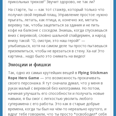
прикольных трюков!" Звучит здорово, не так ли?
На старте, ты — как тот стажёр, который только что
получил свой первый плащ. Управление простое: нужно
прыгать, летать, как птица, и, конечно же, метать
веревку так, чтобы зацепиться за здания и не пить
кофе на балконе с соседом. Знаешь, когда спускаешься
вниз с веревкой, словно шальной спайдермен, а народ
внизу такой: "О, смотри, это наш герой!" —
улыбаешься, хотя на самом деле ты просто пытаешься
приземлиться, чтобы не врезаться в стену. Ха-ха! Это
картина... надо было это снимать на видео!
Эмоции и фишки
Так, одно из самых крутейших вещей в
Flying Stickman
Rope Hero Game
— это возможность прокачивать
своего персонажа. Я тут сначала думал, что у меня в
руках малый с веревкой без килограмма. Но потом,
начиная улучшать его способности и получать новые
навыки, я бы смог с легкостью уволить любого
суперамена с его работы. Это как в старые добрые
времена, когда ты был на чём-то нереально крутого, и
вдруг тебе говорили, что ты просто *освободил* себя