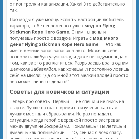
от контроля и канализации. Ха-ха! Это действительно
так.
Про моды я уже молчу. Если ты настоящий любитель
хардкора, тебе непременно нужен
мод на Flying
Stickman Rope Hero Game
. С ним ты деньги
получаешь просто с воздуха! Играть с
мод много
денег Flying Stickman Rope Hero Game
— это как
иметь вечный запас запасок в авто. Можешь себе
позволить любую улучшалку, и даже не задумывацца о
том, как за это расплатиться. Разрываешь врага одним
щелчком! Забавляйся, как хочешь! И постоянно ловишь
себя на мысли: "Да со мной этот мелкий злодей просто
не сможет ничего сделать!"
Советы для новичков и ситуации
Теперь про советы. Первый — не спеши и не гнись на
старте. Лучше потрать время на изучение карты и
лучших мест для сбрасывания. Не раз попадал в
ситуации, когда герой с веревкой просто застревал
между двумя небоскрёбами. Понимаешь? Ты летишь и
думаешь как полицейский — "О, сейчас я всех спасу,
явлюсь в самом лучшем свете", а на деле улетел в