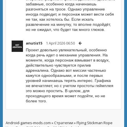
забавные, особенно когда начинаешь
разгоняться на тросе. Однако управление
иногда подводит, и персонаж может вести себя
не так, как хотелось бы. Если искать
развлечение на минутку, то вполне подойдёт,
но не ожидал, что будет так много глюков.
anutis15
1 April 2026 06:50
Проект довольно увлекательный, особенно
когда речь идет о механике управления. На
моменте, когда персонаж взмывает в воздух,
действительно чувствуется прилив
адреналина. Однако вот миссии частенько
кажутся однообразными, и после первых
уровней начинаешь терять интерес. Графика
не впечатляет, но с учетом простоты геймплея
это можно простить. В целом, для
проходящего время может подойти, но не
более того.
Android-games-mods.com
»
Стратегии
» Flying Stickman Rope