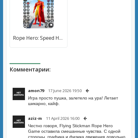
Rope Hero: Speed Hero Games (Роуп Хиро) [МОД Premium] APK Android
Комментарии:
amon79
17 June 2026 19:50
Игра просто пушка, залетело на ура! Летает
шикарно, кайф.
aziz-m
11 April 2026 16:00
Честно говоря, Flying Stickman Rope Hero
Game оставила смешанные чувства. С одной
стороны, графика и физика движения довольно