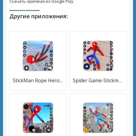
Скачать оригинал из Google Play
Другие приложения:
StickMan Rope Hero Spider Game (Стикмен Роуп Хиро Спайдер Гейм) [МОД Много денег] APK Android
Spider Game-Stickman Rope Hero [МОД Все открыто] APK Android