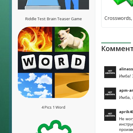
Riddle Test: Brain Teaser Game
Коммент
alinas
Имба! 
apm-a
Имба, 
4 Pics 1 Word
aprik4
Не мог
инстру
произв