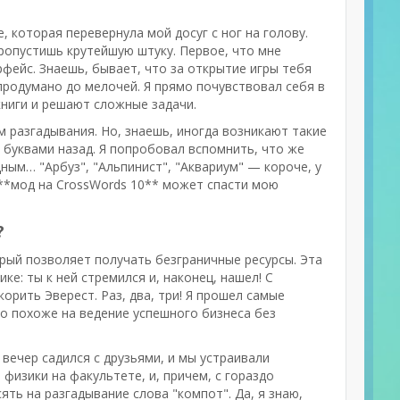
е, которая перевернула мой досуг с ног на голову.
 пропустишь крутейшую штуку. Первое, что мне
ерфейс. Знаешь, бывает, что за открытие игры тебя
продумано до мелочей. Я прямо почувствовал себя в
ниги и решают сложные задачи.
м разгадывания. Но, знаешь, иногда возникают такие
я буквами назад. Я попробовал вспомнить, что же
ным… "Арбуз", "Альпинист", "Аквариум" — короче, у
 **мод на CrossWords 10** может спасти мою
?
орый позволяет получать безграничные ресурсы. Эта
е: ты к ней стремился и, наконец, нашел! С
орить Эверест. Раз, два, три! Я прошел самые
ло похоже на ведение успешного бизнеса без
вечер садился с друзьями, и мы устраивали
физики на факультете, и, причем, с гораздо
ть на разгадывание слова "компот". Да, я знаю,