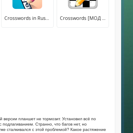
Crosswords in Russian language [МОД Бесконечные монеты] APK Android
Crosswords [МОД Меню] APK Android
ой версии планшет не тормозит. Установил всё по
с подлагиванием. Странно, что багов нет, но
 уже сталкивался с этой проблемой? Какое растяжение