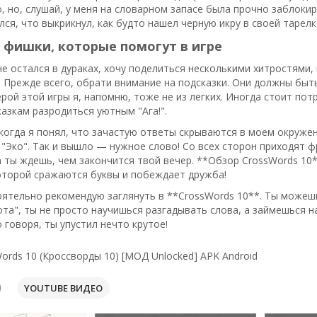
, но, слушай, у меня на словарном запасе была прочно заблокиро
лся, что выкрикнул, как будто нашел черную икру в своей тарелк
 фишки, которые помогут в игре
не остался в дураках, хочу поделиться несколькими хитростями,
 Прежде всего, обрати внимание на подсказки. Они должны бы
ерой этой игры я, напомню, тоже не из легких. Иногда стоит пот
азкам разродиться уютным "Ага!".
когда я понял, что зачастую ответы скрываются в моем окружен
 "Эко". Так и вышло — нужное слово! Со всех сторон приходят ф
 ты ждешь, чем закончится твой вечер. **Обзор CrossWords 10*
оторой сражаются буквы и побеждает дружба!
ятельно рекомендую заглянуть в **CrossWords 10**. Ты можешь
та", ты не просто научишься разгадывать слова, а займешься нау
о говоря, ты упустил нечто крутое!
ords 10 (Кроссворды 10) [МОД Unlocked] APK Android
YOUTUBE ВИДЕО