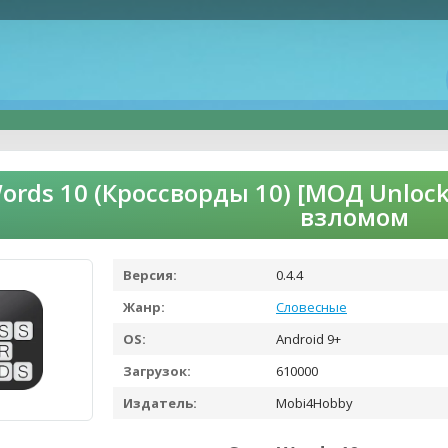
ords 10 (Кроссворды 10) [МОД Unlock
взломом
Версия:
0.4.4
Жанр:
Словесные
OS:
Android 9+
Загрузок:
610000
Издатель:
Mobi4Hobby