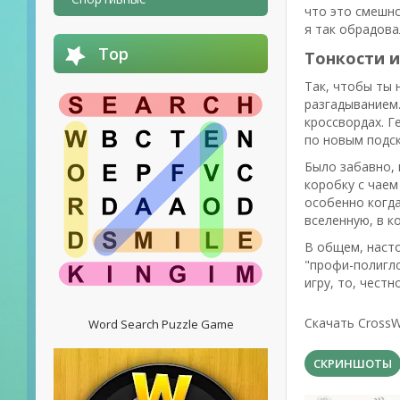
что это смешно
я так обрадова
Top
Тонкости и
Так, чтобы ты 
разгадыванием.
кроссвордах. Г
по новым подск
Было забавно, 
коробку с чаем
особенно когда
вселенную, в к
В общем, насто
"профи-полигло
игру, то, честн
Скачать CrossW
Word Search Puzzle Game
СКРИНШОТЫ