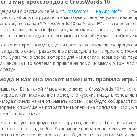
я в мир кроссвордов с CrossWords 10
е! Давай я расскажу тебе о **
CrossWords 10 на Android
** — игр
, как я, любишь погружаться в мир букв и слов, не уходи, иначе
аза, когда я скачал **CrossWords 10 на Android**, — это её инт
е-то незамысловатые фоны и куча рекламы? Так вот, здесь все 
де за столиком сидят коллеги-мыслители, обсуждают любимые к
я с легких кроссвордов, где ты просто наслаждаешься процессо
а за дверью скачут разъяренные медведи, а ты на уровне с трем
ть буква "А" в слове, которое для меня стало невыносимо труд
и шанса! Тут-то вовремя и пришла на помощь мысль о том, что
й разум!
мода и как она может изменить правила игры
слышался! Есть такой **мод много денег в CrossWords 10**, кот
 хороша, как нахождение последнего кусочка пиццы в холодильник
мода я смело начал открывать уровни, как будто собирался пок
орды и к тому же не потратил ни копейки на подсказки. Это бы
иска — просто кайф!
етить, какую шикарную атмосферу создает игра. Я почти каждый 
а скорость разгадок. Это было менее напряженно, чем изучение 
в на получение нервного срыва! Один раз я потратил минут деся