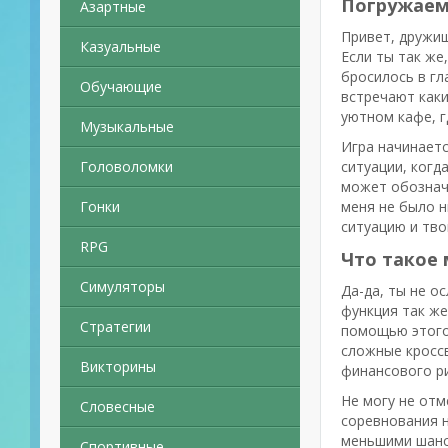
Погружаемс
Азартные
Привет, дружищ
Казуальные
Если ты так же
бросилось в гл
Обучающие
встречают каки
уютном кафе, г
Музыкальные
Игра начинаетс
Головоломки
ситуации, когд
может обознача
Гонки
меня не было н
ситуацию и тво
RPG
Что такое 
Симуляторы
Да-да, ты не о
функция так же
Стратегии
помощью этого 
сложные кроссв
Викторины
финансового р
Не могу не отм
Словесные
соревнования н
меньшими шансо
Спортивные