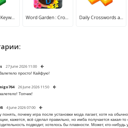
Crosswords, Keywords [МОД Unlocked] APK Android
Word Garden : Crosswords (Уорд Гарден) [МОД Premium] APK Android
Daily Crosswords and Codewords [МОД Unlocked] APK Android
арии:
ss
27 June 2026 11:00
Залетело просто! Кайфую!
migo764
26 June 2026 11:50
залетело! Топчик!
08
4 June 2026 07:00
у понять, почему игра после установки мода лагает, хотя на обычн
кции, кажется, всё сделал правильно, но имба получается какая-то 
одительность подводит, хотелось бы плавности. Может, кто-нибудь